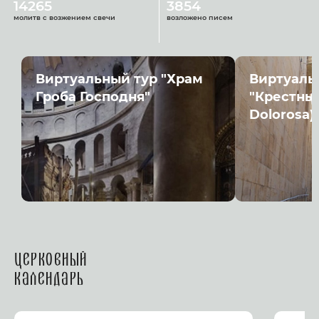
14265
3854
молитв с возжением свечи
возложено писем
Виртуальный тур "Храм
Виртуаль
Гроба Господня"
"Крестный
Dolorosa)
Церковный
календарь