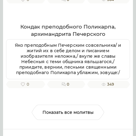
Милостив, спаси души наша.
Кондак преподобного Поликарпа,
архимандрита Печерского
Яко преподобным Печерским совсельника/ и
житий их в себе делом и писанием
изобразителя неложна,/ вкупе же славы
Небесныя с теми общника явльшагося,/
приидите, вернии, песньми священными
преподобнаго Поликарпа ублажим, зовуще:/
радуйся, архимандритов Печерских похвало.
0
0
349
Показать все молитвы