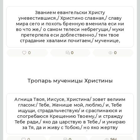
Званием евангельски Христу
уневестившися,/ Христино славная,/ славу
мира сего и похоть бренную вменила еси ни
во что же,/ о самом телеси небрегущи,/ муки
претерпела еси доблественно,/ тем твое
страдание хвалами почитаем,/ мученице,
Христу тезоименитая.
0
0
0
Тропарь мученицы Христины
Агница Твоя, Иисусе, Христина/ зовет велиим
гласом:/ Тебе, Женише мой, люблю,/ и, Тебе
ищущи, страдальчествую/ и сраспинаюся и
спогребаюся Крещению Твоему,/ и стражду
Тебе ради,/ яко да царствую в Тебе,/ и умираю
за Тя, да и живу с Тобою,/ но яко жертву
непорочную приими мя,/ с любовию
пожершуюся Тебе.// Тоя молитвами, яко
0
0
564