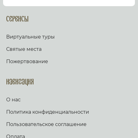
посмотрев виртуальный тур по культурному или
религиозному объекту.
Оказываем верующим
помощь в возжжения свечей за здравие и
Сервисы
упокой в христианских храмах Иерусалима и
других стран и городов. Помогаем людям
разместить письмо Богу с тем или иным
Виртуальные туры
вопросом. Письма помещаются в Стену Плача,
Часовню Адама и в Колонну, рассеченную
Святые места
Благодатным огнем.
Оказываем помощь
верующим в получении свечей и церковных
Пожертвование
товаров, освященных на камне Миропомазания.
Навигация
О нас
Политика конфиденциальности
Пользовательское соглашение
Оплата