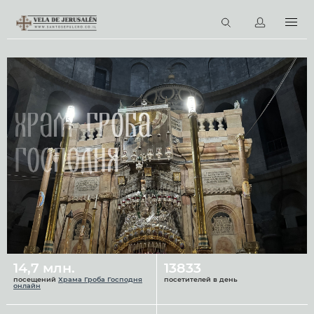
RU
Виртуальные туры
Библиотека
Наши святыни
Храм Гроба
Новости
Господня
Церковный календарь
14,7 млн.
13833
посещений
Храма Гроба Господня
посетителей в день
онлайн