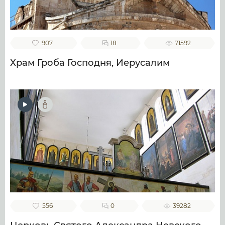
907
18
71592
Храм Гроба Господня, Иерусалим
556
0
39282