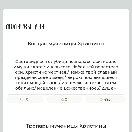
Молитвы дня
Кондак мученицы Христины
Световидная голубица позналася еси, криле
имущи злате,/ и к высоте Небесней возлетела
еси, Христино честная./ Темже твой славный
праздник совершаем,/ верою покланяющеся
твоих мощей раце,/ из неяже истекает всем
обильно/ исцеление Божественное,// душам
же и телом.
0
0
495
Тропарь мученицы Христины