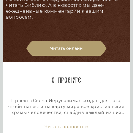
читать Библию. А в новостях мы даем
ежедненвные комментарии к вашим
вопросам.
Читать онлайн
О проекте
Проект «Свеча Иерусалима» создан для того,
чтобы нанести на карту мира все христианские
храмы человечества, снабдив каждый из них
подробным и интересным описанием. Тем самым
мы дадим людям возможность посетить любой
Читать полностью
храм или дольмен не выходя из дома, просто