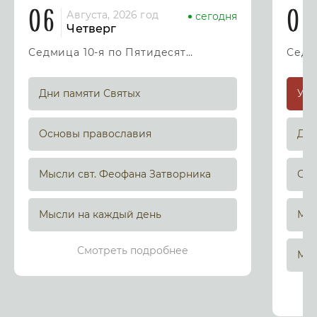
06
07
Августа, 2026 год
сегодня
Четверг
Седмица 10-я по Пятидесятнице
Дни памяти Святых
Основы православия
Дни
Мысли свт. Феофана Затворника
Осн
Мысли на каждый день
Мыс
Смотреть подробнее
Мыс