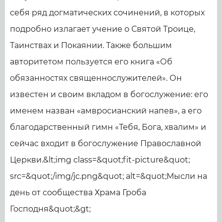
себя ряд догматических сочинений, в которых
подробно излагает учение о Святой Троице,
Таинствах и Покаянии. Также большим
авторитетом пользуется его книга «Об
обязанностях священнослужителей». Он
известен и своим вкладом в богослужение: его
именем назван «амвросианский напев», а его
благодарственный гимн «Тебя, Бога, хвалим» и
сейчас входит в богослужение Православной
Церкви.&lt;img class=&quot;fit-picture&quot;
src=&quot;/img/jc.png&quot; alt=&quot;Мысли на
день от сообщества Храма Гроба
Господня&quot;&gt;