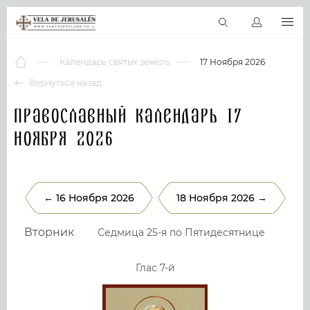
RU
Виртуальные туры
Библиотека
Наши святыни
Новос
Календарь святых земель
17 Ноября 2026
Вернуться назад
Православный календарь 17
Ноября 2026
← 16 Ноября 2026
18 Ноября 2026 →
Вторник
Седмица 25-я по Пятидесятнице
Глас 7-й