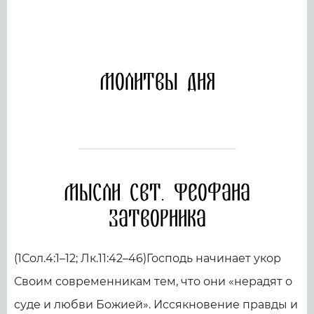
Молитвы дня
Мысли свт. Феофана
Затворника
(1Сол.4:1–12; Лк.11:42–46)Господь начинает укор
Своим современникам тем, что они «нерадят о
суде и любви Божией». Иссякновение правды и