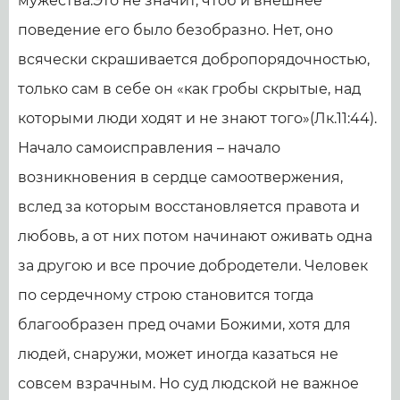
мужества.Это не значит, чтоб и внешнее
поведе­ние его было безобразно. Нет, оно
всячески скрашивается добропорядочностью,
только сам в себе он «как гробы скрытые, над
которыми люди ходят и не знают того»(Лк.11:44).
Начало самоисправления – начало
возникновения в сердце само­отвержения,
вслед за которым восстановляется правота и
любовь, а от них потом начинают оживать одна
за другою и все прочие добродетели. Человек
по сердечному строю становится тогда
благообразен пред очами Божими, хотя для
людей, снаружи, может иногда казаться не
совсем взрачным. Но суд людской не важное