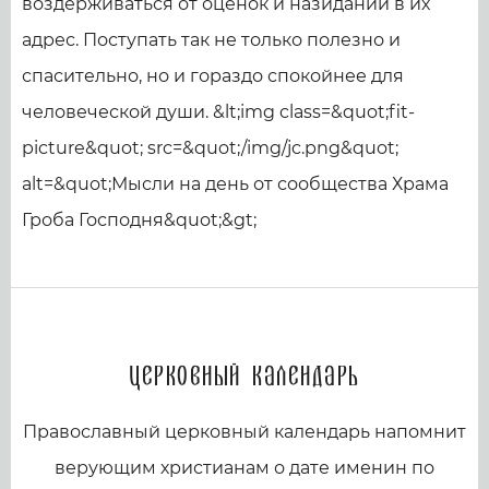
воздерживаться от оценок и назиданий в их
адрес. Поступать так не только полезно и
спасительно, но и гораздо спокойнее для
человеческой души. &lt;img class=&quot;fit-
picture&quot; src=&quot;/img/jc.png&quot;
alt=&quot;Мысли на день от сообщества Храма
Гроба Господня&quot;&gt;
Церковный календарь
Православный церковный календарь напомнит
верующим христианам о дате именин по