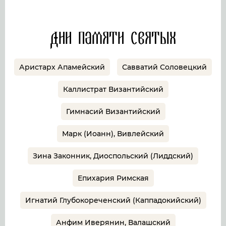
Дни памяти святых
Аристарх Апамейский
Савватий Соловецкий
Каллистрат Византийский
Гимнасий Византийский
Марк (Иоанн), Вивлейский
Зина Законник, Диоспольский (Лиддский)
Епихария Римская
Игнатий Глубокореченский (Каппадокийский)
Анфим Иверянин, Валашский