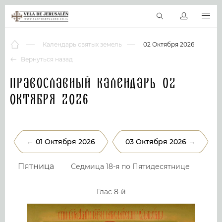
RU
Виртуальные туры
Библиотека
Наши святыни
Новос
Календарь святых земель
02 Октября 2026
Вернуться назад
Православный календарь 02
Октября 2026
← 01 Октября 2026
03 Октября 2026 →
Пятница
Седмица 18-я по Пятидесятнице
Глас 8-й