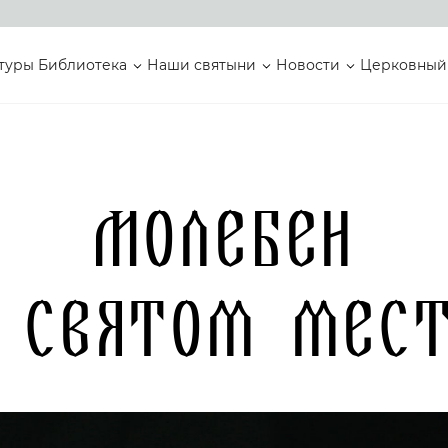
туры
Библиотека
Наши святыни
Новости
Церковный
Молебен
 святом мес