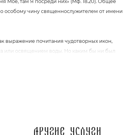
мя Мое, там Я посреди них» (Мф. 18.20). Общее
по особому чину священнослужителем от имени
как выражение почитания чудотворных икон,
а или освящением воды. Но каким бы ни был
амерение верующего и смысл его просьбы. Молебен
имена людей, о которых хочешь попросить (или
й жизни мы не всегда имеем возможность
ебне. А потребность в Божьей помощи испытываем
редоставляет возможность заказать молебен
Другие услуги
 специальную форму.