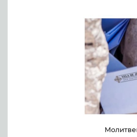
Молебны о здравии, благодарении. семейно
заказываете, служатся в Никольском храме г
мощи святого праведного Павла Таганрогс
Богу и ближним – и ныне молящегося на нас
Можно заказать и Сорокоуст о здравии – 
совершаемое в течение сорока дней. Моле
человека – и за себя в том числе.
«Свеча Иерусалима» не берет платы за зак
будут потрачены в храме на совершение т
именем (или именами) наши служители брат
Молитве
электронной почте.