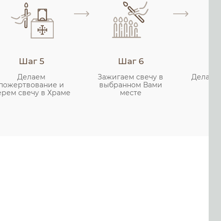
Шаг 5
Шаг 6
Делаем
Зажигаем свечу в
Делаем
пожертвование и
выбранном Вами
ерем свечу в Храме
месте