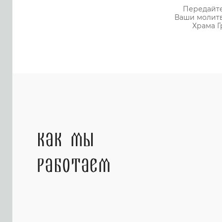
Передайте
Ваши молитв
Храма Г
Напомним, что заказ молебна не исключает 
попросить. Напротив, в таком случае сила 
Как мы
работаем