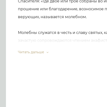
Спасителя: «Где двое или трое собраны во и
прошение или благодарение, возносимое 
верующих, называется молебном.
Молебны служатся в честь и славу святых, 
зачастую сопровождаются чтением акафист
молебен, его цель – донести до Господа н
Читать дальше
можно заказать в церковной лавке, вписав 
поблагодарить) в специальную записку.
К сожалению, в бурном потоке современно
посетить храм и поприсутствовать на мол
каждый день. Проект «Свеча Иерусалима» п
прямо на нашем сайте, заполнив для этого