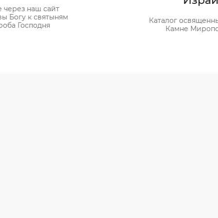
Израи
 через наш сайт
ы Богу к святыням
Каталог освященны
роба Господня
Камне Мироп
личной молитвы за человека, о котором вы хотите
прошения только возрастает.