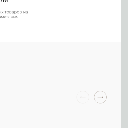
ля
х товаров на
омазания