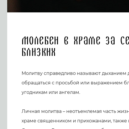
Молебен в храме за с
близких
Молитву справедливо называют дыханием души. Для верующего человека естественно
обращаться с просьбой или выражением бл
угодникам или ангелам.
Личная молитва – неотъемлемая часть жиз
храме священником и прихожанами, также в