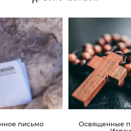
м благополучии, бодрости духа, которые вы
орода Таганрога. Это особое место, где покоятся
кого, посвятившего свою земную жизнь служению
 на Небесах.
церковное молитвенное поминовение христианина,
бен можно заказать за любого живого крещеного
аз молебнов: пожертвованные вами на это средства
ребы. Фотографию записки с указанным вами
ства Храма Святого Гроба отправят вам по
нное письмо
Освященные п