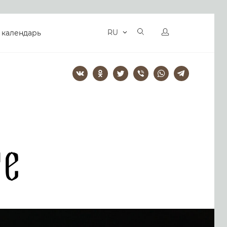
RU
 календарь
те