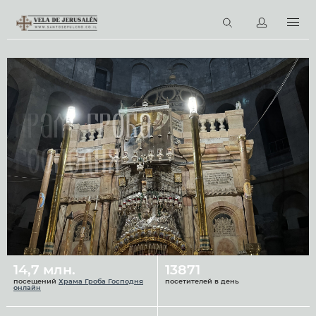
RU
Виртуальные туры
Библиотека
Наши святыни
Храм Гроба
Новости
Господня
Церковный календарь
14,7 млн.
13871
посещений
Храма Гроба Господня
посетителей в день
онлайн