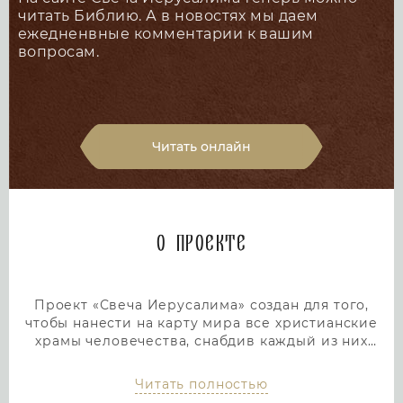
читать Библию. А в новостях мы даем
ежедненвные комментарии к вашим
вопросам.
Читать онлайн
О проекте
Проект «Свеча Иерусалима» создан для того,
чтобы нанести на карту мира все христианские
храмы человечества, снабдив каждый из них
подробным и интересным описанием. Тем самым
мы дадим людям возможность посетить любой
Читать полностью
храм или дольмен не выходя из дома, просто