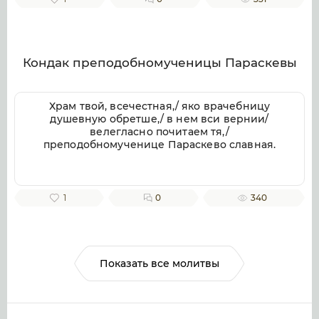
веков. Аминь.
Кондак преподобномученицы Параскевы
Храм твой, всечестная,/ яко врачебницу
душевную обретше,/ в нем вси вернии/
велегласно почитаем тя,/
преподобномученице Параскево славная.
1
0
340
Показать все молитвы