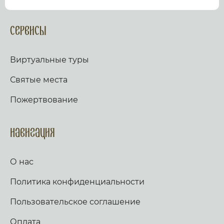
посмотрев виртуальный тур по культурному или
религиозному объекту.
Оказываем верующим
помощь в возжжения свечей за здравие и
Сервисы
упокой в христианских храмах Иерусалима и
других стран и городов. Помогаем людям
разместить письмо Богу с тем или иным
Виртуальные туры
вопросом. Письма помещаются в Стену Плача,
Часовню Адама и в Колонну, рассеченную
Святые места
Благодатным огнем.
Оказываем помощь
верующим в получении свечей и церковных
Пожертвование
товаров, освященных на камне Миропомазания.
Навигация
О нас
Политика конфиденциальности
Пользовательское соглашение
Оплата