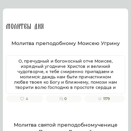
Молитвы дня
Молитва преподобному Моисею Угрину
О, пречудный и богоносный отче Моисее,
изрядный угодниче Христов и великий
чудотворче, к тебе смиренно припадаем и
молимся: даждь нам быти причастником
любве твоея ко Богу и ближнему, помози нам
творити волю Господню в простоте сердца и
смирении, заповеди Господни совершати
непогрешительно, призри благоутробно на
4
0
1179
всякую душу верных твоих чтителей, милости
и помощи твоея ищущих. Ей, всеблагий
угодниче Божий, услыши нас, молящихся
тебе, и не презри нас, требующих твоего
заступления и достойную песнь тебе
Молитва святой преподобномученице
приносящих, тебе ублажаем, отче Моисее, тя