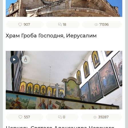
907
18
71596
Храм Гроба Господня, Иерусалим
557
0
39287