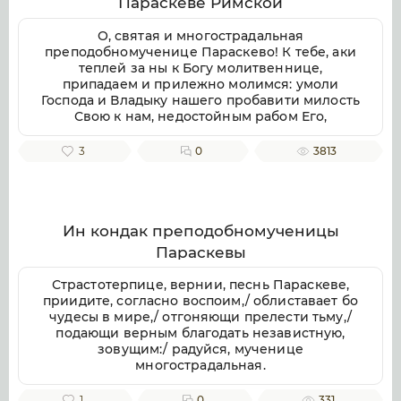
Параскеве Римской
воспеваем, чистоты светильниче,
прославляюще милостиваго Бога, во Святей
О, святая и многострадальная
Безначальней Троице славимаго Отца и Сына
преподобномученице Параскево! К тебе, аки
и Святаго Духа, ныне и присно и во веки
теплей за ны к Богу молитвеннице,
веков. Аминь.
припадаем и прилежно молимся: умоли
Господа и Владыку нашего пробавити милость
Свою к нам, недостойным рабом Его,
даровати же нам душевное и телесное
здравие, земли плодоносие, воздуха
3
0
3813
благорастворение, во благочестии
христианстем преуспеяние, к житию
временному нужная и довольная, и вся ко
спасению потребная; да мирно и благочестно
поживше, сподобимся благую кончину
Ин кондак преподобномученицы
христианскую улучити и Царствие Небесное
Параскевы
наследити. Ей, предстательнице наша благая!
Не посрами упования нашего, еже по Бозе и
Страстотерпице, вернии, песнь Параскеве,
Пресвятей Богородице крепкое на Тя
приидите, согласно воспоим,/ облиставает бо
возлагаем, но буди нам ходатаица во
чудесы в мире,/ отгоняющи прелести тьму,/
спасение, да сподобимся вкупе с тобою и
подающи верным благодать независтную,
всеми святыми в радости блаженства
зовущим:/ радуйся, мученице
вечнаго славити во твоем заступлении
многострадальная.
великую милость Бога нашего, Отца, и Сына,
и Святаго Духа, ныне и присно, и во веки
1
0
331