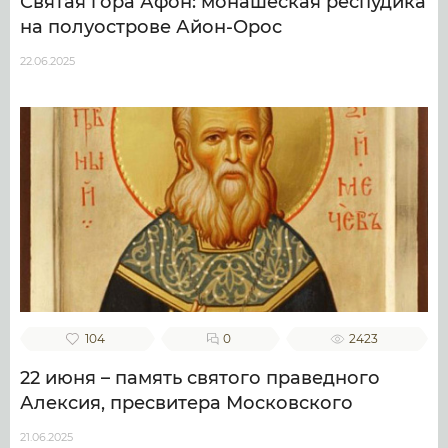
Святая гора Афон: монашеская респудика
на полуострове Айон-Орос
22.06.2025
104
0
2423
22 июня – память святого праведного
Алексия, пресвитера Московского
21.06.2025