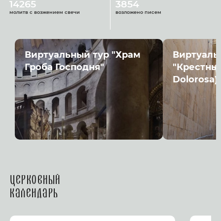
14265
3854
молитв с возжением свечи
возложено писем
Виртуальный тур "Храм
Виртуаль
Гроба Господня"
"Крестный
Dolorosa)
Церковный
календарь