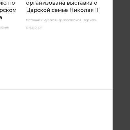
ию по
организована выставка о
арском
Царской семье Николая II
а
Источник: Русская Православная Церковь
рковь
07.08.2026