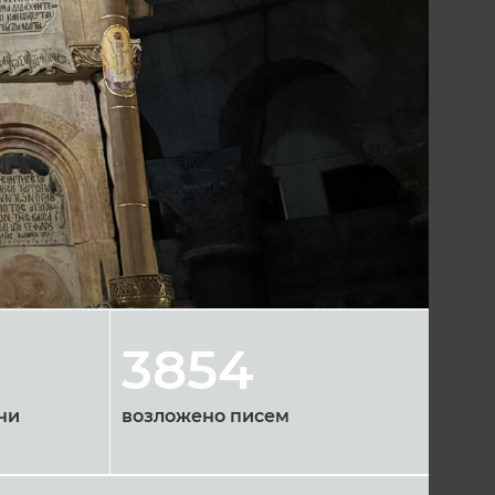
3854
чи
возложено писем