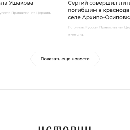
ла Ушакова
Сергий совершил лит
погибшим в краснод
Русская Православная Церковь
селе Архипо-Осиповк
Источник: Русская Православная Це
07.08.2026
Показать еще новости