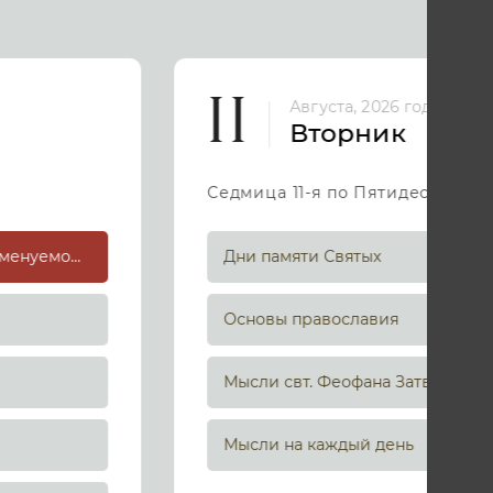
11
Августа, 2026 год
Вторник
Седмица 11-я по Пятидесятниц
Смоленской иконы Божией Матери, именуемой «Одигитрия» (Путеводительница) (принесена из Царьграда в 1046 г.)
Дни памяти Святых
Основы православия
Мысли свт. Феофана Затворника
Мысли на каждый день