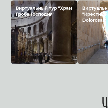
Виртуальный тур "Храм
Виртуальн
Гроба Господня"
"Крестный 
Dolorosa)"