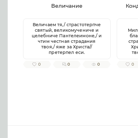
Величание
Кон
Величаем тя,/ страстотерпче
святый, великомучениче и
Мил
целебниче Пантелеимоне,/ и
бла
чтим честная страдания
стр
твоя,/ яже за Христа//
Хр
претерпел еси.
тв
не
при
0
0
0
0
вопи