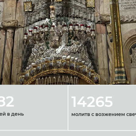
82
14265
ей в день
молитв с возжением све