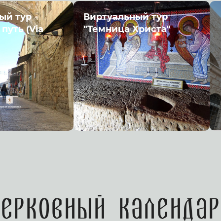
ый тур
Виртуальный тур
путь (Via
"Темница Христа"
Церковный календар