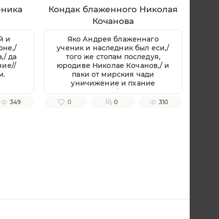
еника
Кондак блаженного Николая
Кочанова
й и
Яко Андрея блаженнаго
не,/
ученик и наследник был еси,/
,/ да
того же стопам последуя,
ие//
юродиве Николае Кочанов,/ и
м.
паки от мирския чади
уничижение и пхание
приемля,/ о ихже
согрешениих Христу Богу
349
0
0
310
моляся./ По честнем же
твоем успении Великий
Новград имать мощи твоя в
себе,/ яко неистощимое
сокровище,/ подаеши бо
исцеление/ с верою к раке
мощей твоих приходящим/ и
успение твое честно
славящим.