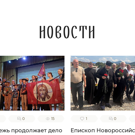
Новости
0
15
1
0
жь продолжает дело
Епископ Новороссий