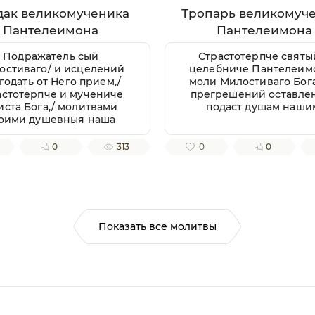
дак великомученика
Тропарь великомуч
Пантелеимона
Пантелеимона
Подражатель сый
Страстотерпче святы
остиваго/ и исцелений
целебниче Пантелеимо
годать от Него прием,/
моли Милостиваго Бога
астотерпче и мучениче
прегрешений оставлен
иста Бога,/ молитвами
подаст душам наши
оими душевныя наша
дуги исцели,/ отгоня
сно борца соблазны от
0
313
0
0
ющих верно:// спаси ны,
Господи.
Показать все молитвы