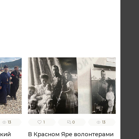
13
1
0
13
ский
В Красном Яре волонтерами