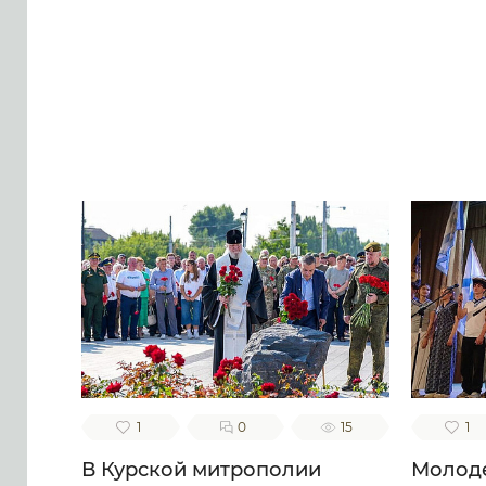
1
0
15
1
В Курской митрополии
Молоде