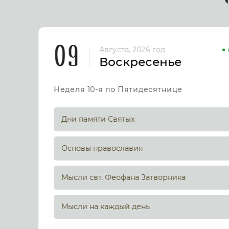
09
Августа, 2026 год
Воскресенье
Неделя 10-я по Пятидесятнице
Дни памяти Святых
Основы православия
Мысли свт. Феофана Затворника
Мысли на каждый день