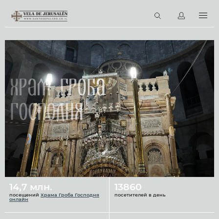
RU
Виртуальные туры
Библиотека
Наши святыни
Храм Гроба
Новости
Господня
Церковный календарь
14,7 млн.
13860
посещений
Храма Гроба Господня
посетителей в день
онлайн