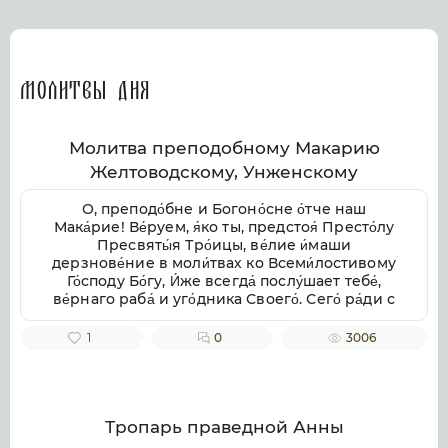
Молитвы дня
Молитва преподобному Макарию
Желтоводскому, Унженскому
О, преподо́бне и Богоно́сне о́тче наш
Мака́рие! Ве́руем, я́ко ты, предстоя́ Престо́лу
Пресвяты́я Тро́ицы, ве́лие и́маши
дерзнове́ние в моли́твах ко Всеми́лостивому
Го́споду Бо́гу, И́же всегда́ послу́шает тебе́,
ве́рнаго раба́ и уго́дника Своего́. Сего́ ра́ди с
умиле́нием смире́нно припа́даем к тебе́,
свя́тче Бо́жий, не премолчи́ о нас моли́тися ко
1
0
3006
Го́споду Бо́гу, в Тро́ице покланя́емому и
сла́вимому, да ми́лостиво призре́в на ны, не
попу́стит нам поги́бнути во гресе́х на́ших, но
да возста́вит нас па́дших, да пода́ст
исправле́ние зло́му и окая́нному на́шему
Тропарь праведной Анны
житию́, от гряду́щих грехопаде́ний восхища́я,