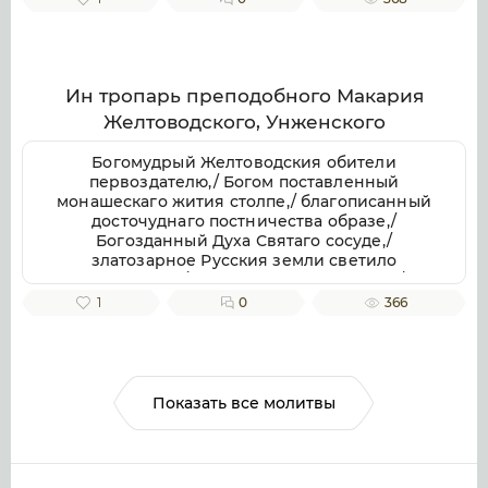
отче приснопамятне,/ иже Галичестей стране
и всей Российстей земли/ похвала и
утверждение.
Ин тропарь преподобного Макария
Желтоводского, Унженского
Богомудрый Желтоводския обители
первоздателю,/ Богом поставленный
монашескаго жития столпе,/ благописанный
досточуднаго постничества образе,/
Богозданный Духа Святаго сосуде,/
златозарное Русския земли светило
всесветлое,/ молим тя, отче Макарие,/
светозарною молитв твоих лучею разрешай
1
0
366
мрачных страстей наших облак.
Показать все молитвы