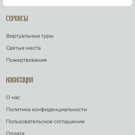
посмотрев виртуальный тур по культурному или
религиозному объекту.
Оказываем верующим
помощь в возжжения свечей за здравие и
Сервисы
упокой в христианских храмах Иерусалима и
других стран и городов. Помогаем людям
разместить письмо Богу с тем или иным
Виртуальные туры
вопросом. Письма помещаются в Стену Плача,
Часовню Адама и в Колонну, рассеченную
Святые места
Благодатным огнем.
Оказываем помощь
верующим в получении свечей и церковных
Пожертвование
товаров, освященных на камне Миропомазания.
Навигация
О нас
Политика конфиденциальности
Пользовательское соглашение
Оплата