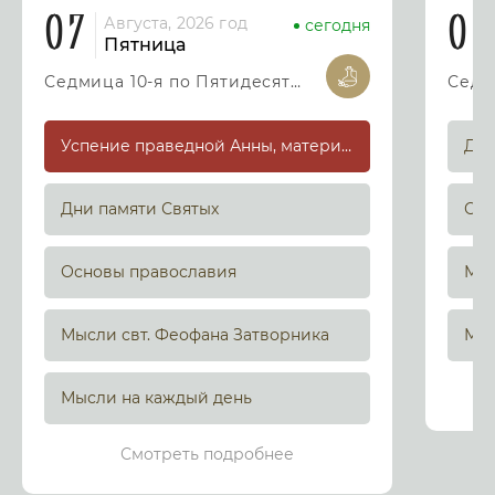
07
08
Августа, 2026 год
сегодня
Пятница
Седмица 10-я по Пятидесятнице
Успение праведной Анны, матери Пресвятой Богородицы
Дни
Дни памяти Святых
Осн
Основы православия
Мыс
Мысли свт. Феофана Затворника
Мыс
Мысли на каждый день
Смотреть подробнее