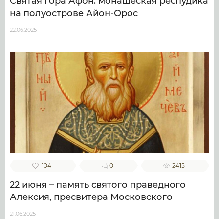
Святая гора Афон: монашеская респудика
на полуострове Айон-Орос
22.06.2025
104
0
2415
22 июня – память святого праведного
Алексия, пресвитера Московского
21.06.2025