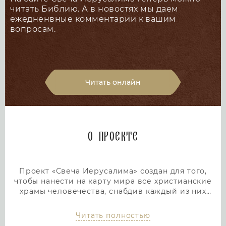
читать Библию. А в новостях мы даем
ежедненвные комментарии к вашим
вопросам.
Читать онлайн
О проекте
Проект «Свеча Иерусалима» создан для того,
чтобы нанести на карту мира все христианские
храмы человечества, снабдив каждый из них
подробным и интересным описанием. Тем самым
мы дадим людям возможность посетить любой
Читать полностью
храм или дольмен не выходя из дома, просто