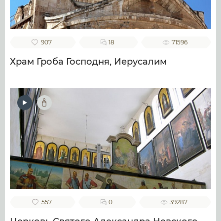
907
18
71596
Храм Гроба Господня, Иерусалим
557
0
39287