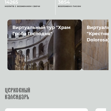
14265
3854
молитв с возжением свечи
возложено писем
Виртуальный тур "Храм
Виртуаль
Гроба Господня"
"Крестный
Dolorosa)
Церковный
календарь