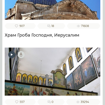
907
18
71608
Храм Гроба Господня, Иерусалим
557
0
39294