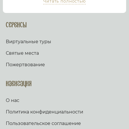
Читать полностью
храм или дольмен не выходя из дома, просто
посмотрев виртуальный тур по культурному или
религиозному объекту.
Оказываем верующим
помощь в возжжения свечей за здравие и
Сервисы
упокой в христианских храмах Иерусалима и
других стран и городов. Помогаем людям
разместить письмо Богу с тем или иным
Виртуальные туры
вопросом. Письма помещаются в Стену Плача,
Часовню Адама и в Колонну, рассеченную
Святые места
Благодатным огнем.
Оказываем помощь
верующим в получении свечей и церковных
Пожертвование
товаров, освященных на камне Миропомазания.
Навигация
О нас
Политика конфиденциальности
Пользовательское соглашение