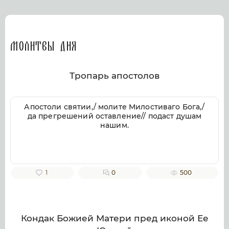
Молитвы дня
Тропарь апостолов
Апостоли святии,/ молите Милостиваго Бога,/
да прегрешений оставление// подаст душам
нашим.
1
0
500
Кондак Божией Матери пред иконой Ее