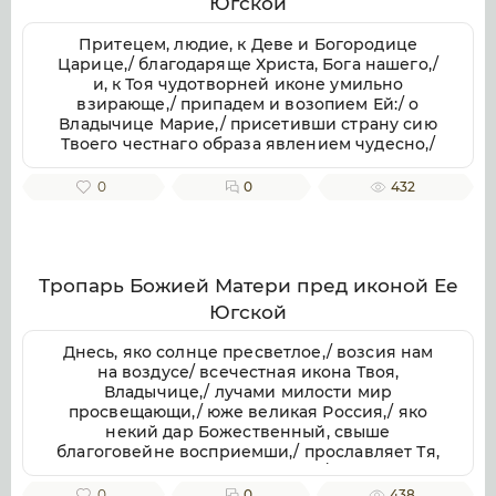
Югской
Притецем, людие, к Деве и Богородице
Царице,/ благодаряще Христа, Бога нашего,/
и, к Тоя чудотворней иконе умильно
взирающе,/ припадем и возопием Ей:/ о
Владычице Марие,/ присетивши страну сию
Твоего честнаго образа явлением чудесно,/
спасай в мире и благовременстве страну
нашу и вся Христианы,/ наследники
0
0
432
показующи Небесныя жизни,/ Тебе бо верно
зовем:/ радуйся, Дево, миру спасение.
Тропарь Божией Матери пред иконой Ее
Югской
Днесь, яко солнце пресветлое,/ возсия нам
на воздусе/ всечестная икона Твоя,
Владычице,/ лучами милости мир
просвещающи,/ юже великая Россия,/ яко
некий дар Божественный, свыше
благоговейне восприемши,/ прославляет Тя,
Богомати, всех Владычицу,/и от Тебе
рождшагося Христа Бога нашего/ величает
0
0
438