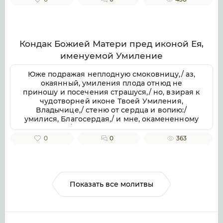
радостно./ Емуже молися, о Госпоже Царице
Богородице,/ да сохранит вся грады и страны
христианский/ невредимы от всех навет
вражиих/ и спасет верою покланяющихся/
Его Божественному и Твоему Пречистому
Кондак Божией Матери пред иконой Ея,
образу,/ Дево Неискусобрачная.
именуемой Умиление
Юже подражая неплодную смоковницу,/ аз,
окаянный, умиления плода отнюд не
приношу и посечения страшуся,/ но, взирая к
чудотворней иконе Твоей Умиления,
Владычице,/ стеню от сердца и вопию:/
умилися, Благосердая,/ и мне, окамененному
сердцем,/ благоволи подати душевное и
сердечное умиление.
0
0
363
Показать все молитвы