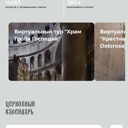
14265
3854
молитв с возжением свечи
возложено писем
Виртуальный тур "Храм
Виртуаль
Гроба Господня"
"Крестный
Dolorosa)
Церковный
календарь