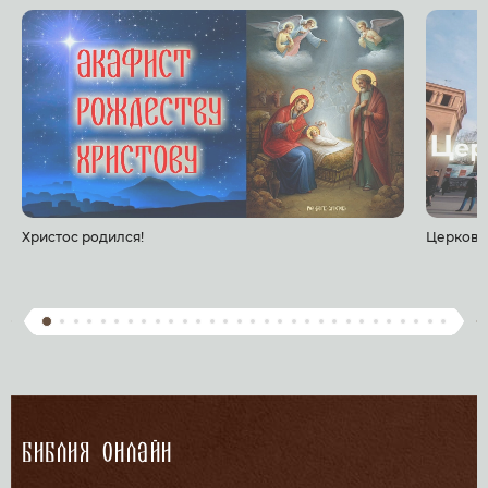
Христос родился!
Церковь
Библия онлайн