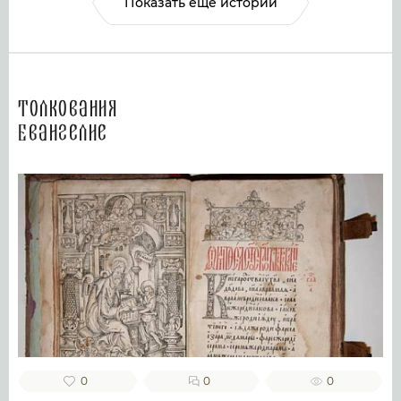
Показать ещё истории
Толкования
Евангелие
0
0
0