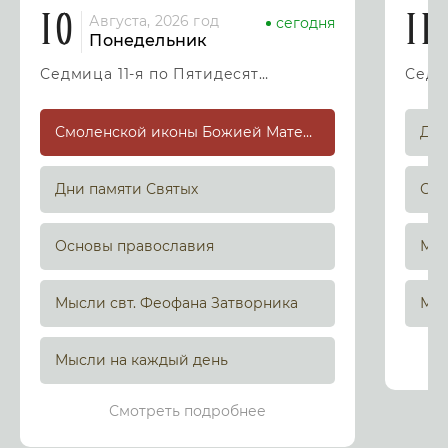
10
11
Августа, 2026 год
сегодня
Понедельник
Седмица 11-я по Пятидесятнице
Смоленской иконы Божией Матери, именуемой «Одигитрия» (Путеводительница) (принесена из Царьграда в 1046 г.)
Дни
Дни памяти Святых
Осн
Основы православия
Мыс
Мысли свт. Феофана Затворника
Мыс
Мысли на каждый день
Смотреть подробнее