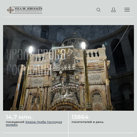
RU
Виртуальные туры
Библиотека
Наши святыни
Храм Гроба
Новости
Господня
Церковный календарь
14,7 млн.
13864
посещений
Храма Гроба Господня
посетителей в день
онлайн