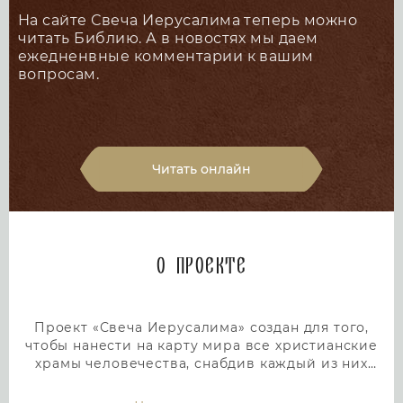
На сайте Свеча Иерусалима теперь можно
читать Библию. А в новостях мы даем
ежедненвные комментарии к вашим
вопросам.
Читать онлайн
О проекте
Проект «Свеча Иерусалима» создан для того,
чтобы нанести на карту мира все христианские
храмы человечества, снабдив каждый из них
подробным и интересным описанием. Тем самым
мы дадим людям возможность посетить любой