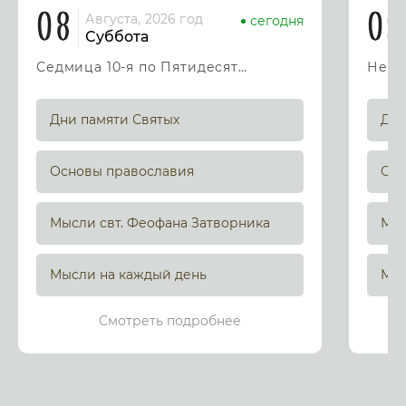
08
09
Августа, 2026 год
сегодня
Суббота
Седмица 10-я по Пятидесятнице
Дни памяти Святых
Дни
Основы православия
Осн
Мысли свт. Феофана Затворника
Мыс
Мысли на каждый день
Мыс
Смотреть подробнее