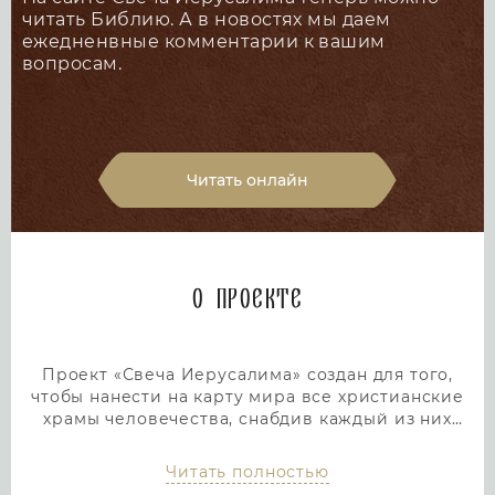
читать Библию. А в новостях мы даем
ежедненвные комментарии к вашим
вопросам.
Читать онлайн
О проекте
Проект «Свеча Иерусалима» создан для того,
чтобы нанести на карту мира все христианские
храмы человечества, снабдив каждый из них
подробным и интересным описанием. Тем самым
мы дадим людям возможность посетить любой
Читать полностью
храм или дольмен не выходя из дома, просто