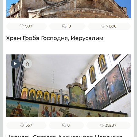
907
18
71596
Храм Гроба Господня, Иерусалим
557
0
39287