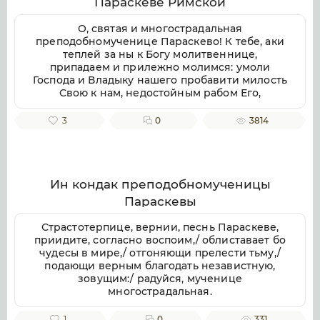
Параскеве Римской
воспеваем, чистоты светильниче,
прославляюще милостиваго Бога, во Святей
О, святая и многострадальная
Безначальней Троице славимаго Отца и Сына
преподобномученице Параскево! К тебе, аки
и Святаго Духа, ныне и присно и во веки
теплей за ны к Богу молитвеннице,
веков. Аминь.
припадаем и прилежно молимся: умоли
Господа и Владыку нашего пробавити милость
Свою к нам, недостойным рабом Его,
даровати же нам душевное и телесное
здравие, земли плодоносие, воздуха
3
0
3814
благорастворение, во благочестии
христианстем преуспеяние, к житию
временному нужная и довольная, и вся ко
спасению потребная; да мирно и благочестно
поживше, сподобимся благую кончину
Ин кондак преподобномученицы
христианскую улучити и Царствие Небесное
Параскевы
наследити. Ей, предстательнице наша благая!
Не посрами упования нашего, еже по Бозе и
Страстотерпице, вернии, песнь Параскеве,
Пресвятей Богородице крепкое на Тя
приидите, согласно воспоим,/ облиставает бо
возлагаем, но буди нам ходатаица во
чудесы в мире,/ отгоняющи прелести тьму,/
спасение, да сподобимся вкупе с тобою и
подающи верным благодать независтную,
всеми святыми в радости блаженства
зовущим:/ радуйся, мученице
вечнаго славити во твоем заступлении
многострадальная.
великую милость Бога нашего, Отца, и Сына,
и Святаго Духа, ныне и присно, и во веки
1
0
331