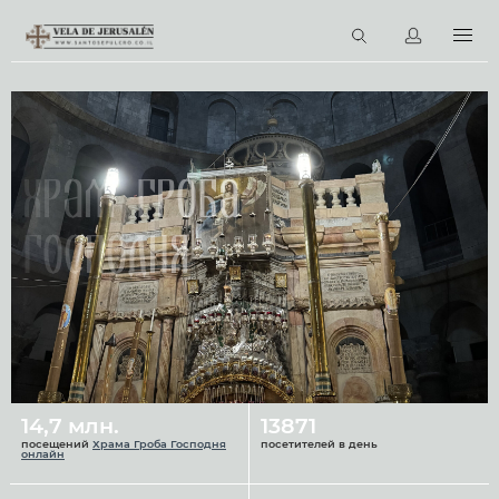
RU
Виртуальные туры
Библиотека
Наши святыни
Храм Гроба
Новости
Господня
Церковный календарь
14,7 млн.
13871
посещений
Храма Гроба Господня
посетителей в день
онлайн