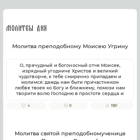
Молитвы дня
Молитва преподобному Моисею Угрину
О, пречудный и богоносный отче Моисее,
изрядный угодниче Христов и великий
чудотворче, к тебе смиренно припадаем и
молимся: даждь нам быти причастником
любве твоея ко Богу и ближнему, помози нам
творити волю Господню в простоте сердца и
смирении, заповеди Господни совершати
непогрешительно, призри благоутробно на
4
0
1181
всякую душу верных твоих чтителей, милости
и помощи твоея ищущих. Ей, всеблагий
угодниче Божий, услыши нас, молящихся
тебе, и не презри нас, требующих твоего
заступления и достойную песнь тебе
Молитва святой преподобномученице
приносящих, тебе ублажаем, отче Моисее, тя