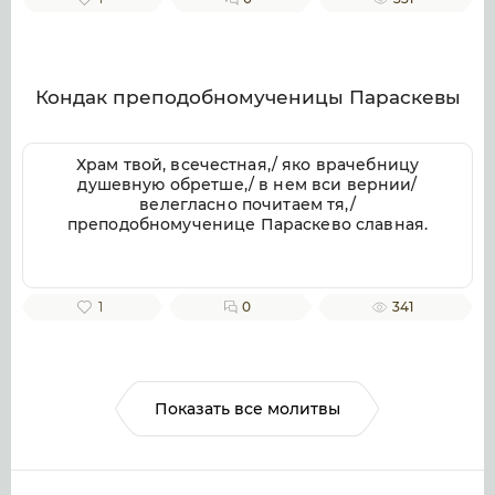
веков. Аминь.
Кондак преподобномученицы Параскевы
Храм твой, всечестная,/ яко врачебницу
душевную обретше,/ в нем вси вернии/
велегласно почитаем тя,/
преподобномученице Параскево славная.
1
0
341
Показать все молитвы