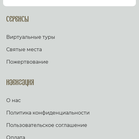
посмотрев виртуальный тур по культурному или
религиозному объекту.
Оказываем верующим
помощь в возжжения свечей за здравие и
Сервисы
упокой в христианских храмах Иерусалима и
других стран и городов. Помогаем людям
разместить письмо Богу с тем или иным
Виртуальные туры
вопросом. Письма помещаются в Стену Плача,
Часовню Адама и в Колонну, рассеченную
Святые места
Благодатным огнем.
Оказываем помощь
верующим в получении свечей и церковных
Пожертвование
товаров, освященных на камне Миропомазания.
Навигация
О нас
Политика конфиденциальности
Пользовательское соглашение
Оплата