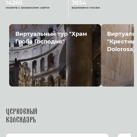
14265
3854
молитв с возжением свечи
возложено писем
Виртуальный тур "Храм
Виртуаль
Гроба Господня"
"Крестный
Dolorosa)
Церковный
календарь