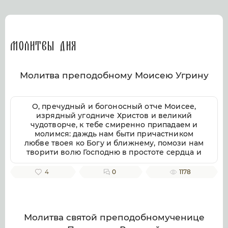
Молитвы дня
Молитва преподобному Моисею Угрину
О, пречудный и богоносный отче Моисее,
изрядный угодниче Христов и великий
чудотворче, к тебе смиренно припадаем и
молимся: даждь нам быти причастником
любве твоея ко Богу и ближнему, помози нам
творити волю Господню в простоте сердца и
смирении, заповеди Господни совершати
непогрешительно, призри благоутробно на
4
0
1178
всякую душу верных твоих чтителей, милости
и помощи твоея ищущих. Ей, всеблагий
угодниче Божий, услыши нас, молящихся
тебе, и не презри нас, требующих твоего
заступления и достойную песнь тебе
Молитва святой преподобномученице
приносящих, тебе ублажаем, отче Моисее, тя