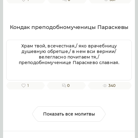
веков. Аминь.
Кондак преподобномученицы Параскевы
Храм твой, всечестная,/ яко врачебницу
душевную обретше,/ в нем вси вернии/
велегласно почитаем тя,/
преподобномученице Параскево славная.
1
0
340
Показать все молитвы