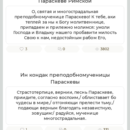
Параскеве Римской
воспеваем, чистоты светильниче,
прославляюще милостиваго Бога, во Святей
О, святая и многострадальная
Безначальней Троице славимаго Отца и Сына
преподобномученице Параскево! К тебе, аки
и Святаго Духа, ныне и присно и во веки
теплей за ны к Богу молитвеннице,
веков. Аминь.
припадаем и прилежно молимся: умоли
Господа и Владыку нашего пробавити милость
Свою к нам, недостойным рабом Его,
даровати же нам душевное и телесное
здравие, земли плодоносие, воздуха
3
0
3802
благорастворение, во благочестии
христианстем преуспеяние, к житию
временному нужная и довольная, и вся ко
спасению потребная; да мирно и благочестно
поживше, сподобимся благую кончину
Ин кондак преподобномученицы
христианскую улучити и Царствие Небесное
Параскевы
наследити. Ей, предстательнице наша благая!
Не посрами упования нашего, еже по Бозе и
Страстотерпице, вернии, песнь Параскеве,
Пресвятей Богородице крепкое на Тя
приидите, согласно воспоим,/ облиставает бо
возлагаем, но буди нам ходатаица во
чудесы в мире,/ отгоняющи прелести тьму,/
спасение, да сподобимся вкупе с тобою и
подающи верным благодать независтную,
всеми святыми в радости блаженства
зовущим:/ радуйся, мученице
вечнаго славити во твоем заступлении
многострадальная.
великую милость Бога нашего, Отца, и Сына,
и Святаго Духа, ныне и присно, и во веки
1
0
331