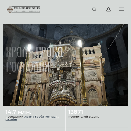
RU
Виртуальные туры
Библиотека
Наши святыни
Храм Гроба
Новости
Господня
Церковный календарь
14,7 млн.
13871
посещений
Храма Гроба Господня
посетителей в день
онлайн