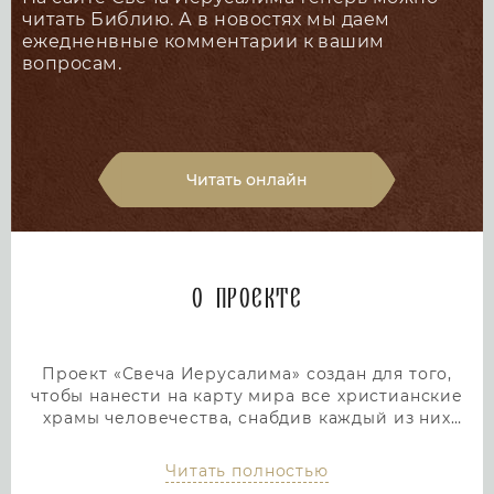
читать Библию. А в новостях мы даем
ежедненвные комментарии к вашим
вопросам.
Читать онлайн
О проекте
Проект «Свеча Иерусалима» создан для того,
чтобы нанести на карту мира все христианские
храмы человечества, снабдив каждый из них
подробным и интересным описанием. Тем самым
мы дадим людям возможность посетить любой
Читать полностью
храм или дольмен не выходя из дома, просто