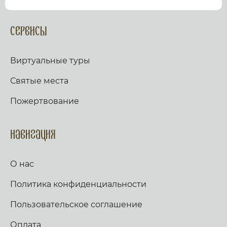
посмотрев виртуальный тур по культурному или
религиозному объекту.
Оказываем верующим
помощь в возжжения свечей за здравие и
Сервисы
упокой в христианских храмах Иерусалима и
других стран и городов. Помогаем людям
разместить письмо Богу с тем или иным
Виртуальные туры
вопросом. Письма помещаются в Стену Плача,
Часовню Адама и в Колонну, рассеченную
Святые места
Благодатным огнем.
Оказываем помощь
верующим в получении свечей и церковных
Пожертвование
товаров, освященных на камне Миропомазания.
Навигация
О нас
Политика конфиденциальности
Пользовательское соглашение
Оплата