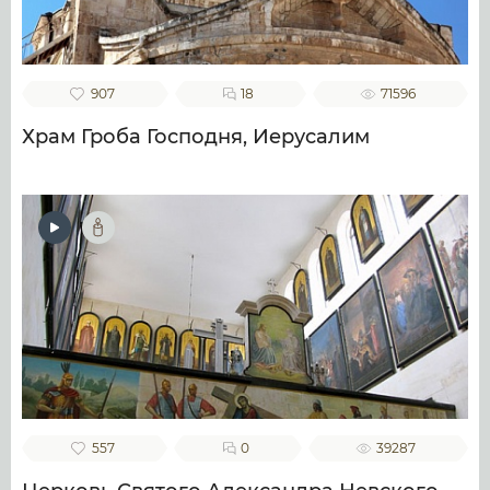
907
18
71596
Храм Гроба Господня, Иерусалим
557
0
39287