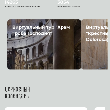
14265
3854
молитв с возжением свечи
возложено писем
Виртуальный тур "Храм
Виртуаль
Гроба Господня"
"Крестный
Dolorosa)
Церковный
календарь