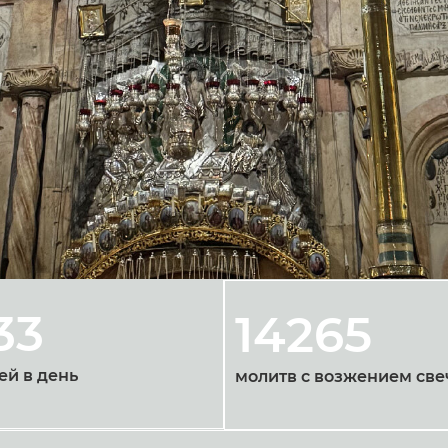
33
14265
ей в день
молитв с возжением све