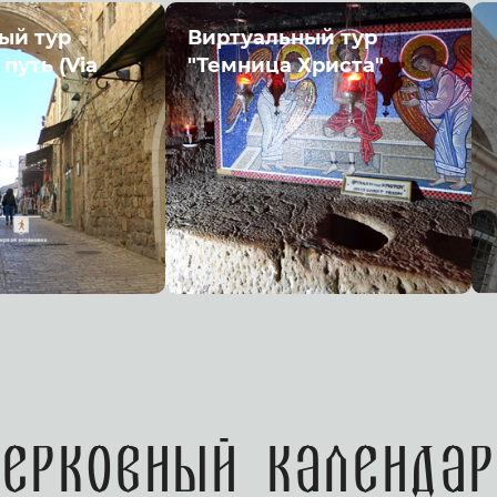
ый тур
Виртуальный тур
путь (Via
"Темница Христа"
Церковный календар