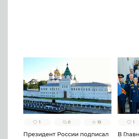
1
0
10
1
Президент России подписал
В Глав