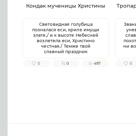
Кондак мученицы Христины
Тропа
Световидная голубица
Зван
позналася еси, криле имущи
уне
злате,/ и к высоте Небесней
слав
возлетела еси, Христино
похо
честная./ Темже твой
ни во
славный праздник
совершаем,/ верою
покланяющеся твоих мощей
до
0
0
497
0
раце,/ из неяже истекает
всем обильно/ исцеление
почи
Божественное,// душам же и
телом.