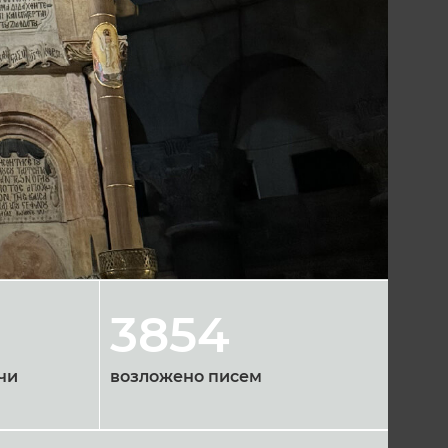
3854
чи
возложено писем