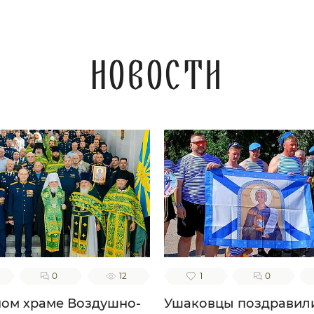
Новости
0
12
1
0
ном храме Воздушно-
Ушаковцы поздравил