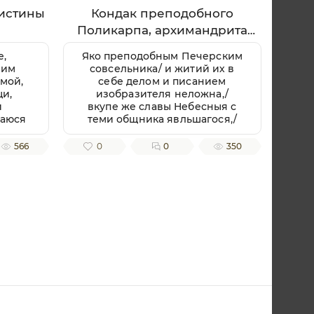
истины
Кондак преподобного
Поликарпа, архимандрита
Печерского
е,
Яко преподобным Печерским
иим
совсельника/ и житий их в
 мой,
себе делом и писанием
щи,
изобразителя неложна,/
и
вкупе же славы Небесныя с
баюся
теми общника явльшагося,/
 и
приидите, вернии, песньми
о да
священными преподобнаго
566
0
0
350
мираю
Поликарпа ублажим, зовуще:/
,/ но
радуйся, архимандритов
ную
Печерских похвало.
вию
Тоя
тив,