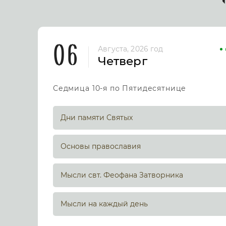
06
Августа, 2026 год
Четверг
Седмица 10-я по Пятидесятнице
Дни памяти Святых
Основы православия
Мысли свт. Феофана Затворника
Мысли на каждый день