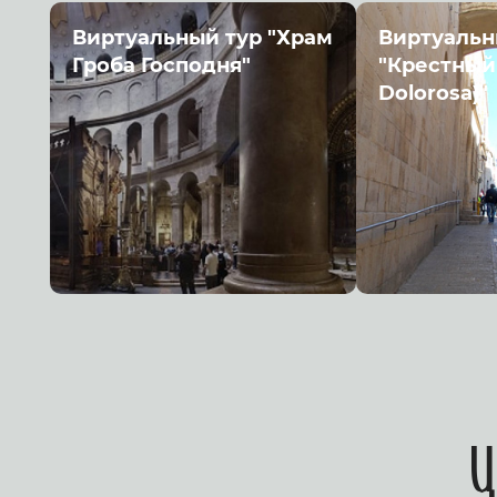
Виртуальный тур "Храм
Виртуальн
Гроба Господня"
"Крестный 
Dolorosa)"