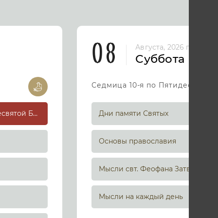
08
Августа, 2026 год
Суббота
Седмица 10-я по Пятидесятниц
Успение праведной Анны, матери Пресвятой Богородицы
Дни памяти Святых
Основы православия
Мысли свт. Феофана Затворника
Мысли на каждый день