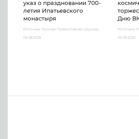
указ о праздновании 700-
космич
летия Ипатьевского
торжес
монастыря
Дню В
Источник: Русская Православная Церковь
Источник: 
06.08.2026
06.08.2026