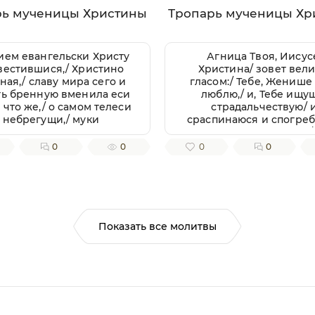
рь мученицы Христины
Тропарь мученицы Хр
ием евангельски Христу
Агница Твоя, Иисус
вестившися,/ Христино
Христина/ зовет вел
ная,/ славу мира сего и
гласом:/ Тебе, Женише
ть бренную вменила еси
люблю,/ и, Тебе ищу
 что же,/ о самом телеси
страдальчествую/ 
небрегущи,/ муки
сраспинаюся и спогре
претерпела еси
Крещению Твоему,/
блественно,/ тем твое
стражду Тебе ради,/ як
0
0
0
0
страдание хвалами
царствую в Тебе,/ и у
таем,/ мученице, Христу
за Тя, да и живу с Тобою
тезоименитая.
яко жертву непороч
приими мя,/ с любо
пожершуюся Тебе.// 
молитвами, яко Милос
Показать все молитвы
спаси души наша.