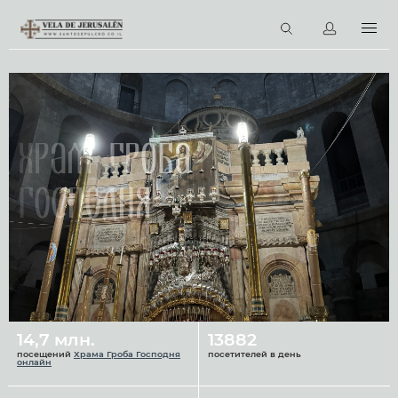
RU
Виртуальные туры
Библиотека
Наши святыни
Храм Гроба
Новости
Господня
Церковный календарь
14,7 млн.
13882
посещений
Храма Гроба Господня
посетителей в день
онлайн