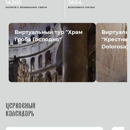
14265
3854
молитв с возжением свечи
возложено писем
Виртуальный тур "Храм
Виртуаль
Гроба Господня"
"Крестный
Dolorosa)
Церковный
календарь