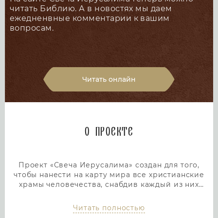
читать Библию. А в новостях мы даем
ежедненвные комментарии к вашим
вопросам.
Читать онлайн
О проекте
Проект «Свеча Иерусалима» создан для того,
чтобы нанести на карту мира все христианские
храмы человечества, снабдив каждый из них
подробным и интересным описанием. Тем самым
мы дадим людям возможность посетить любой
Читать полностью
храм или дольмен не выходя из дома, просто