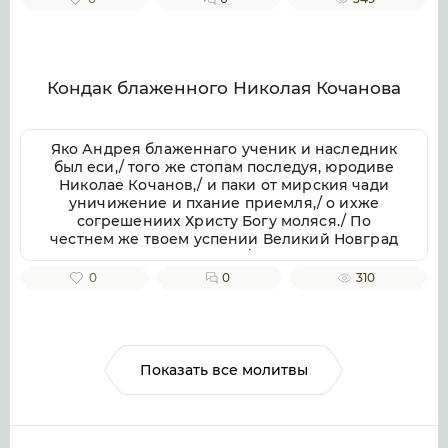
Кондак блаженного Николая Кочанова
Яко Андрея блаженнаго ученик и наследник
был еси,/ того же стопам последуя, юродиве
Николае Кочанов,/ и паки от мирския чади
уничижение и пхание приемля,/ о ихже
согрешениих Христу Богу моляся./ По
честнем же твоем успении Великий Новград
имать мощи твоя в себе,/ яко неистощимое
сокровище,/ подаеши бо исцеление/ с верою
0
0
310
к раке мощей твоих приходящим/ и успение
твое честно славящим.
Показать все молитвы