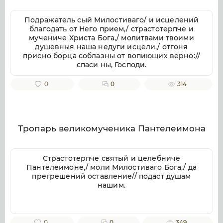
Подражатель сый Милостиваго/ и исцелений
благодать от Него прием,/ страстотерпче и
мучениче Христа Бога,/ молитвами твоими
душевныя наша недуги исцели,/ отгоня
присно борца соблазны от вопиющих верно://
спаси ны, Господи.
0
0
314
Тропарь великомученика Пантелеимона
Страстотерпче святый и целебниче
Пантелеимоне,/ моли Милостиваго Бога,/ да
прегрешений оставление// подаст душам
нашим.
0
0
349