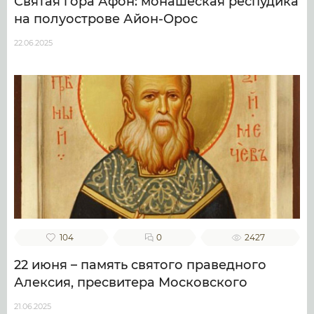
Святая гора Афон: монашеская респудика
на полуострове Айон-Орос
22.06.2025
104
0
2427
22 июня – память святого праведного
Алексия, пресвитера Московского
21.06.2025