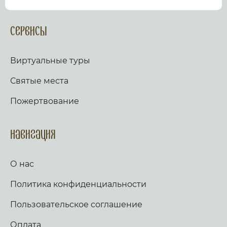
посмотрев виртуальный тур по культурному или
религиозному объекту.
Оказываем верующим
помощь в возжжения свечей за здравие и
Сервисы
упокой в христианских храмах Иерусалима и
других стран и городов. Помогаем людям
разместить письмо Богу с тем или иным
Виртуальные туры
вопросом. Письма помещаются в Стену Плача,
Часовню Адама и в Колонну, рассеченную
Святые места
Благодатным огнем.
Оказываем помощь
верующим в получении свечей и церковных
Пожертвование
товаров, освященных на камне Миропомазания.
Навигация
О нас
Политика конфиденциальности
Пользовательское соглашение
Оплата