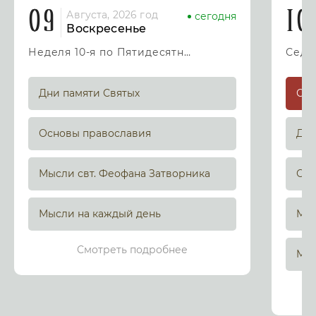
09
10
Августа, 2026 год
сегодня
Воскресенье
Неделя 10-я по Пятидесятнице
Дни памяти Святых
Основы православия
Дни
Мысли свт. Феофана Затворника
Осн
Мысли на каждый день
Мыс
Смотреть подробнее
Мыс