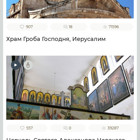
907
18
71596
Храм Гроба Господня, Иерусалим
557
0
39287