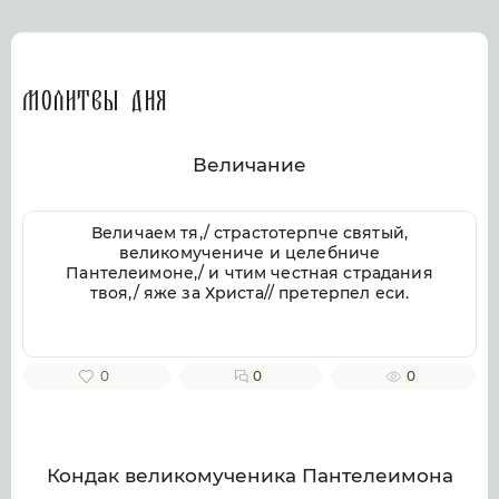
Молитвы дня
Величание
Величаем тя,/ страстотерпче святый,
великомучениче и целебниче
Пантелеимоне,/ и чтим честная страдания
твоя,/ яже за Христа// претерпел еси.
0
0
0
Кондак великомученика Пантелеимона