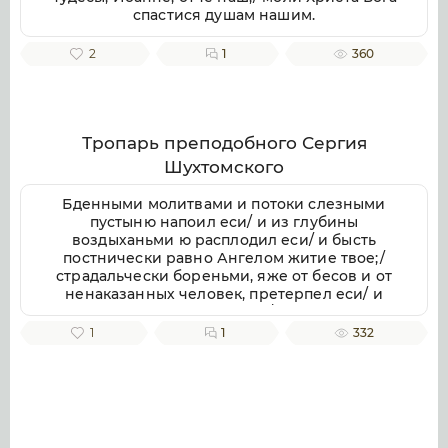
спастися душам нашим.
2
1
360
Тропарь преподобного Сергия
Шухтомского
Бденными молитвами и потоки слезными
пустыню напоил еси/ и из глубины
воздыханьми ю расплодил еси/ и бысть
постнически равно Ангелом житие твое;/
страдальчески бореньми, яже от бесов и от
ненаказанных человек, претерпел еси/ и
Ангелом собеседник явися,/ Божественнаго
винограда насеятель быв;/ и, оставив
1
1
332
временное житие, преселился еси в жилище
Небесное./ Темже тя почитаем, преподобне
отче наш Сергие,/ моли Христа Бога спастися
душам нашим.