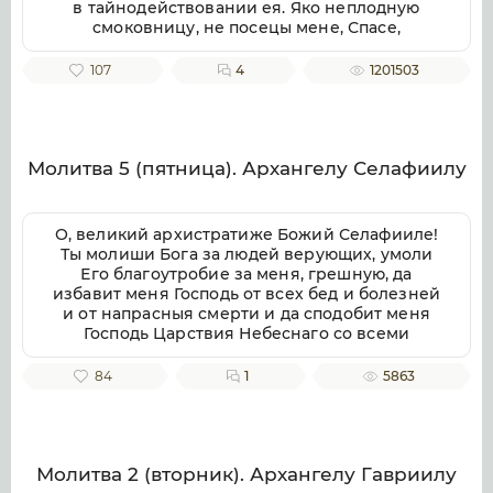
в тайнодействовании ея. Яко неплодную
смоковницу, не посецы мене, Спасе,
грешнаго, но на многая лета пождание ми
даруй, напаяя душу мою слезами покаяния,
107
4
1201503
да плод принесу Ти, Многомилостиве.*
Молитва задержания Милосердный Господи,
Ты некогда устами служителя Моисея, Иисуса
Навина, задерживал целый день движение
Солнца и Луны, доколе народ Израильский
Молитва 5 (пятница). Архангелу Селафиилу
мстил врагам своим. Молитвой Елисея
пророка некогда поразил сириян,
задерживая их, и вновь исцелил их. Ты
О, великий архистратиже Божий Селафииле!
некогда вещал пророку Исаии: вот, Я
Ты молиши Бога за людей верующих, умоли
возвращу назад на десять ступеней
Его благоутробие за меня, грешную, да
солнечную тень, которая прошла по ступеням
избавит меня Господь от всех бед и болезней
Ахазовым, и возвратилось солнце на десять
и от напрасныя смерти и да сподобит меня
ступеней по ступеням, по которым оно
Господь Царствия Небеснаго со всеми
сходило. (1) Ты некогда устами пророка
святыми во веки веков. Аминь.
Иезекииля затворил бездны, останавливал
84
1
5863
реки, задерживал воды. (2) И Ты некогда
постом и молитвою пророка Твоего Даниила
заграждал уста львов во рву. (3) И ныне
задержи и замедли до благовремения все
замыслы вокруг стоящих мя о моем
Молитва 2 (вторник). Архангелу Гавриилу
перемещении, увольнении, смещении,