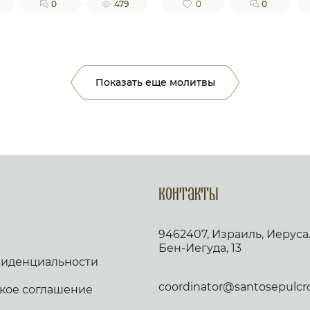
0
479
0
0
Показать еще молитвы
Контакты
9462407, Израиль, Иеруса
Бен-Иегуда, 13
фиденциальности
coordinator@santosepulcro.
кое соглашение