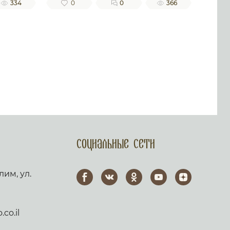
334
0
0
366
Социальные сети
лим, ул.
co.il