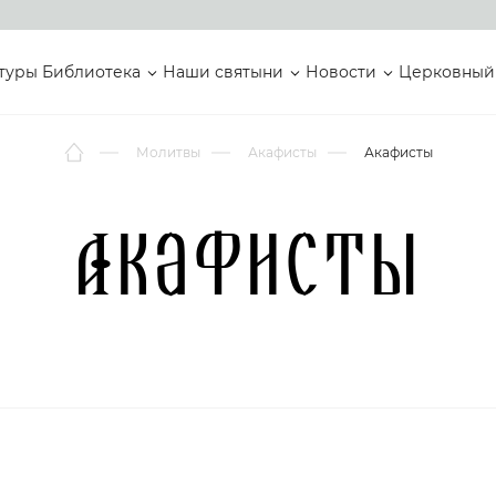
туры
Библиотека
Наши святыни
Новости
Церковный
Молитвы
Акафисты
Акафисты
Акафисты