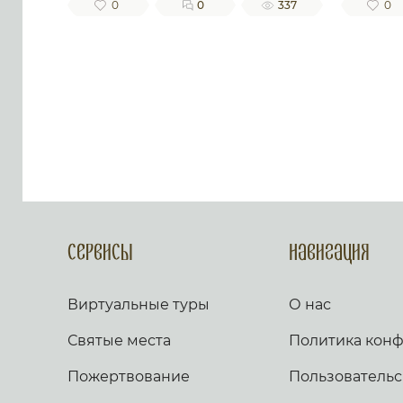
0
0
337
0
Сервисы
Навигация
Виртуальные туры
О нас
Святые места
Политика кон
Пожертвование
Пользовательс