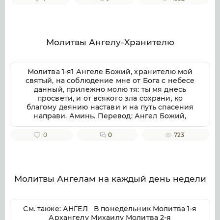
Молитвы Ангелу-Xранителю
Молитва 1-я1 Ангеле Божий, хранителю мой
святый, на соблюдение мне от Бога с небесе
данный, прилежно молю тя: ты мя днесь
просвети, и от всякого зла сохрани, ко
благому деянию настави и на путь спасения
направи. Аминь. Перевод: Ангел Божий,
хранителю мой святой, на соблюдение мне от
Бога с небес данный, прилежно молю тебя:
0
0
723
ты меня сегодня просвети, и от всякого зла
сохрани, ко благому деянию настави и на
путь спасения направи. Аминь. Молитва 2-я2
А́нгеле Христо́в святы́й, к тебе́ припа́дая
молю́ся, храни́телю мо́й святы́й, прида́нный
Молитвы Ангелам на каждый день недели
мне́ на соблюде́ние души́ и те́лу моему́
гре́шному от свята́го креще́ния, а́з же свое́ю
ле́ностию и свои́м злы́м обы́чаем прогне́вах
См. также: АНГЕЛ В понедельник Молитва 1-я
твою́ пречи́стую све́тлость и отгна́х тя́ от себе́
Архангелу Михаилу Молитва 2-я