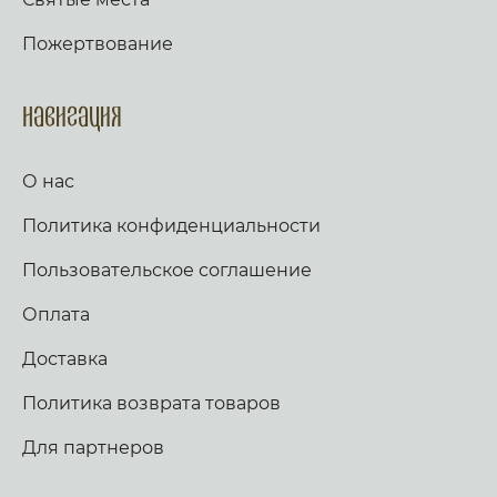
Мя упова, и избавлю и, покрыю и, яко позна
осенит мене, недостойнаго, благодать твоя,
имя мое. Воззовет ко Мне, и услышу и, с ним
Предтече Господень.
Пожертвование
есмь в скорби, изму и, и прославлю его.
Долготу дней исполню и, и явлю ему
спасение Мое. Слава, и ныне. Аллилуия
(трижды). Тропарь по уставу. Аще ли же пост,
Навигация
глаголем сии тропарь трижды: Иже в шестыи
день же и час, на Кресте пригвождеи, Иже в
раи дерзновенныи от Адама грех, и
О нас
согрешении наших рукописание раздери,
Христе Боже, и спаси нас. Стих: Аз к Богу
Политика конфиденциальности
возвах, и Господь услыша мя. Стих: Вечер и
заутра и полудне, повем и возвещу, и
услышит глас мой. Слава, и ныне,
Пользовательское соглашение
Богородичен: Яко не имамы дерзновения, за
премногия грехи наша, но Ты, иже от Тебе
Оплата
рождьшагося, моли Богородице Дево, много
бо может молитва Матерня, на умоление
Доставка
Владыки. Не презри грешных мольбы
Всечистая, яко милостив есть, и спасти могии,
Политика возврата товаров
Иже страдати нас ради изволивыи. Аще ли
пост, чтется паремия, и в лествице. Таже,
Скоро да предварят ны щедроты Твоя
Для партнеров
Господи, яко обнищахом зело, помози нам,
Боже Спасителю наш; славы ради имене