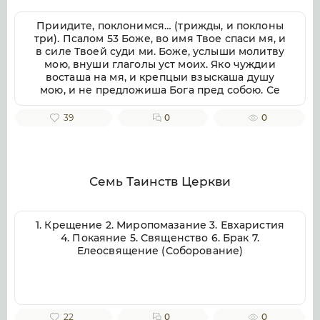
Приидите, поклонимся… (трижды, и поклоны
три). Псалом 53 Боже, во имя Твое спаси мя, и
в силе Твоей суди ми. Боже, услыши молитву
мою, внуши глаголы уст моих. Яко чуждии
восташа на мя, и крепцыи взыскаша душу
мою, и не предложиша Бога пред собою. Се
бо Бог помогает ми, и Господь заступник души
моей. Отвратит злая врагом моим, истиною
39
0
0
Твоею потреби их. Волею пожру Тебе,
исповемся имени Твоему, Господи, яко благо.
Яко от всякия печали избави мя, и на враги
моя воззре око мое. Псалом 54 Внуши Боже,
молитву мою, и не презри моления моего.
Семь Таинств Церкви
Вонми ми, и услыши мя. Возскорбех печалию
моею, и смутихся от гласа вражия, и от
стужения грешнича. Яко уклониша на мя
1. Крещение 2. Миропомазание 3. Евхаристия
беззаконие, и во гневе враждоваху ми.
4. Покаяние 5. Священство 6. Брак 7.
Сердце мое смутися во мне, и страх смерти
Елеосвящение (Соборование)
нападе на мя. Боязнь и трепет прииде на мя,
и покры мя тма. И рех: кто даст ми криле, яко
голуби, и полещу и почию. Се удалихся бегая,
и водворихся в пустыни. Чаях Бога
спасающаго мя, от малодушия и бури. Потопи
22
0
0