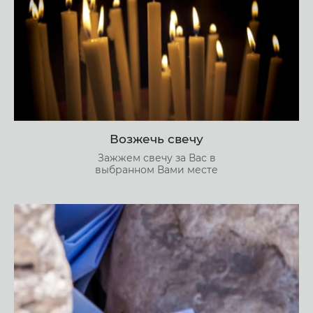
Возжечь свечу
Зажжем свечу за Вас в
выбранном Вами месте