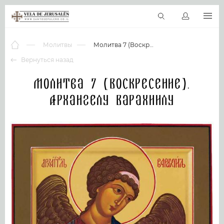
RU
Виртуальные туры
Библиотека
Наши святыни
Новос
Молитвы
Молитва 7 (Воскресение). Архангелу Варахиилу
Вернуться назад
Молитва 7 (Воскресение).
Архангелу Варахиилу