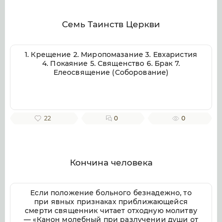
Яко от всякия печали избави мя, и на враги
моя воззре око мое. Псалом 54 Внуши Боже,
молитву мою, и не презри моления моего.
Семь Таинств Церкви
Вонми ми, и услыши мя. Возскорбех печалию
моею, и смутихся от гласа вражия, и от
стужения грешнича. Яко уклониша на мя
1. Крещение 2. Миропомазание 3. Евхаристия
беззаконие, и во гневе враждоваху ми.
4. Покаяние 5. Священство 6. Брак 7.
Сердце мое смутися во мне, и страх смерти
Елеосвящение (Соборование)
нападе на мя. Боязнь и трепет прииде на мя,
и покры мя тма. И рех: кто даст ми криле, яко
голуби, и полещу и почию. Се удалихся бегая,
и водворихся в пустыни. Чаях Бога
спасающаго мя, от малодушия и бури. Потопи
22
0
0
Господи, и раздели языки их. Яко видех
беззаконие и пререкание во граде. День и
нощь обыдет и по стенам его, беззаконие и
труд посреде его и неправда. И не оскуде от
пути его лихва и лесть. Яко аще бы враг
Кончина человека
поносил ми, претерпел бых убо. И аще бы
ненавидяи мя на мя велеречевал,
укрылбыхся от него. Ты же человече
Если положение больного безнадежно, то
равнодушне, владыко мой и знаемый мой,
при явных признаках приближающейся
иже купно насладил мя еси брашна, во храме
смерти священник читает отходную молитву
Божии ходихове единомышлением. Да
— «Канон молебный при разлучении души от
приидет же смерть на ня, и снидут во ад