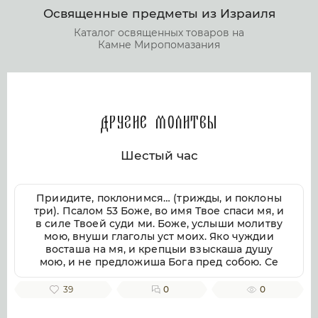
Освященные предметы из Израиля
Каталог освященных товаров на
Камне Миропомазания
Другие молитвы
Шестый час
Приидите, поклонимся… (трижды, и поклоны
три). Псалом 53 Боже, во имя Твое спаси мя, и
в силе Твоей суди ми. Боже, услыши молитву
мою, внуши глаголы уст моих. Яко чуждии
восташа на мя, и крепцыи взыскаша душу
мою, и не предложиша Бога пред собою. Се
бо Бог помогает ми, и Господь заступник души
моей. Отвратит злая врагом моим, истиною
39
0
0
Твоею потреби их. Волею пожру Тебе,
исповемся имени Твоему, Господи, яко благо.