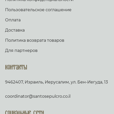
заутра и полудне, повем и возвещу, и
услышит глас мой. Слава, и ныне,
Пользовательское соглашение
Богородичен: Яко не имамы дерзновения, за
премногия грехи наша, но Ты, иже от Тебе
Оплата
рождьшагося, моли Богородице Дево, много
бо может молитва Матерня, на умоление
Доставка
Владыки. Не презри грешных мольбы
Всечистая, яко милостив есть, и спасти могии,
Политика возврата товаров
Иже страдати нас ради изволивыи. Аще ли
пост, чтется паремия, и в лествице. Таже,
Скоро да предварят ны щедроты Твоя
Для партнеров
Господи, яко обнищахом зело, помози нам,
Боже Спасителю наш; славы ради имене
Твоего Господи, избави нас, очисти грехи
Контакты
наша, имене Твоего ради. Трисвятое, и по
Отче наш… кондак, по уставу. Аще ли же пост,
глаголем тропари сия, глас 2: Спасение содея
9462407, Израиль, Иерусалим, ул. Бен-Иегуда, 13
посреде земли, Христе Боже, на Кресте
пречистеи руце Свои простер, собирая вся
языки вопиющия: Господи, слава Тебе. Слава:
Пречистому Ти образу покланяемся Благии,
coordinator@santosepulcro.co.il
просяще прощения прегрешением нашим,
Христе Боже, волею бо благоизволил еси
взыти на Крест, да избавиши их же созда от
Социальные сети