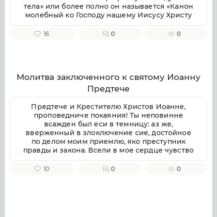
тела» или более полно он называется «Канон
живи, яко лукавство в жилищих их, посреде
молебный ко Господу нашему Иисусу Христу
их. Аз к Богу возвах, и Господь услыша мя.
и Пречистой Богородице Матери Господни
Вечер и заутра и полудне, повем и возвещу, и
при разлучении души от тела всякаго
услышит глас мой. Избавит миром душу мою
16
0
0
правовернаго». Родственники сами могут
от приближающихся мне, яко во мнозе бяху
прочитать этот канон, если невозможно
со мною. Услышит Бог и смирит их, Сыи
пригласить священника, кроме чтения
прежде век. Несть бо им изменения, яко не
«молитвы, от иерея глаголемой на исход
убояшася Бога. Прострет руку свою на
души», которая находится в конце канона.
воздаяние, оскверниша завет его.
Молитва заключенного к святому Иоанну
Этот канон читается «от лица человека с
Разделишася от гнева лица его, и
Предтече
душею разлучающагося и не могущаго
приближишася сердца их, умякнуша словеса
глаголати» и имеется в православных
их паче елея, и та суть стрелы. Возверзи на
Предтече и Крестителю Христов Иоанне,
молитвословах. Чтение канона мирскими
Господа печаль твою, и Той тя препитает, не
проповедниче покаяния! Ты неповинне
людьми начинается возгласом: «Молитвами
даст в век молвы праведнику. Ты же Боже,
всажден был еси в темницу: аз же,
святых отец наших Господи Иисусе Христе
низведеши их в студенец истления. Мужие
вверженный в злоключение сие, достойное
Боже наш, помилуй нас», затем следуют
крове и льсти не преполовят дней своих, аз
по делом моим приемлю, яко преступник
предначинательные молитвы: «Трисвятое»,
же Господи, уповаю на Тя. Псалом 90. Живыи
правды и закона. Всели в мое сердце чувство
«Пресвятая Троице», «Отче наш» и далее по
в помощи Вышняго, в крове Бога небеснаго
покаяния о гресех моих! Несть бо ни единыя
молитвослову. При чтении канона
водворится. Речет Господеви: Заступник мой
злобы ни беззакония, ихже аз, окаянный, не
10
0
0
возжигается свеча и лампадка перед
еси, и прибежище мое, Бог мой и уповаю
содеях; престрашни греси мои. Учителю
домашней святой иконой. Если дома иконы
Нань. Яко той избавит тя от сети ловчи, и от
правды! научи мя право глаголати о мне
нет, то нужно обязательно приобрести в
словесе мятежна. Плещьма Своима осенит тя,
самом пред судиями. Не преставаяй и в
храме иконы Спасителя и Божией Матери.
и под крыле Его надеешися. Оружие обыдет
темнице обличати беззаконнаго Ирода,
Для умирающих младенцев (детей до семи
тя истина Его, не убоишися от страха
даруй ми, да наипаче зде обличает мене
лет) из-за отсутствия грехов, перечисляемых
нощнаго, от стрелы летящия во дне. От вещи