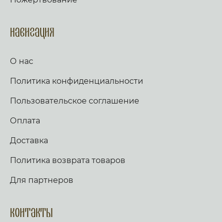
есмь в скорби, изму и, и прославлю его.
Долготу дней исполню и, и явлю ему
спасение Мое. Слава, и ныне. Аллилуия
(трижды). Тропарь по уставу. Аще ли же пост,
Навигация
глаголем сии тропарь трижды: Иже в шестыи
день же и час, на Кресте пригвождеи, Иже в
раи дерзновенныи от Адама грех, и
О нас
согрешении наших рукописание раздери,
Христе Боже, и спаси нас. Стих: Аз к Богу
Политика конфиденциальности
возвах, и Господь услыша мя. Стих: Вечер и
заутра и полудне, повем и возвещу, и
услышит глас мой. Слава, и ныне,
Пользовательское соглашение
Богородичен: Яко не имамы дерзновения, за
премногия грехи наша, но Ты, иже от Тебе
Оплата
рождьшагося, моли Богородице Дево, много
бо может молитва Матерня, на умоление
Доставка
Владыки. Не презри грешных мольбы
Всечистая, яко милостив есть, и спасти могии,
Политика возврата товаров
Иже страдати нас ради изволивыи. Аще ли
пост, чтется паремия, и в лествице. Таже,
Скоро да предварят ны щедроты Твоя
Для партнеров
Господи, яко обнищахом зело, помози нам,
Боже Спасителю наш; славы ради имене
Твоего Господи, избави нас, очисти грехи
Контакты
наша, имене Твоего ради. Трисвятое, и по