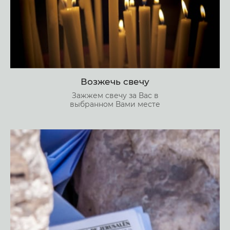
Возжечь свечу
Зажжем свечу за Вас в
выбранном Вами месте