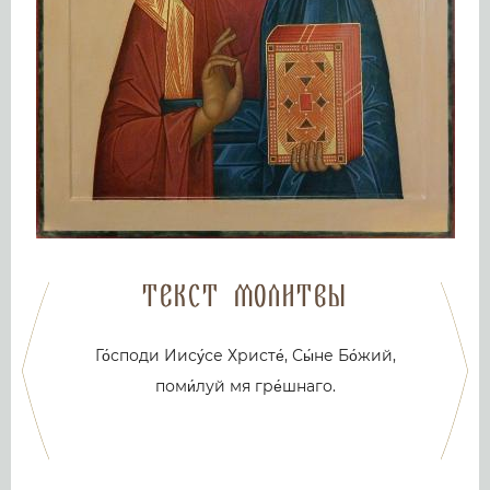
Текст молитвы
Го́споди Иису́се Христе́, Сы́не Бо́жий,
поми́луй мя гре́шнаго.