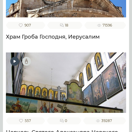
907
18
71596
Храм Гроба Господня, Иерусалим
557
0
39287