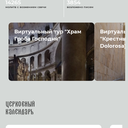
14265
3854
молитв с возжением свечи
возложено писем
Виртуальный тур "Храм
Виртуаль
Гроба Господня"
"Крестный
Dolorosa)
Церковный
календарь