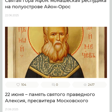
Святая гора Афон: монашеская респудика
на полуострове Айон-Орос
22.06.2025
104
0
2417
22 июня – память святого праведного
Алексия, пресвитера Московского
21.06.2025