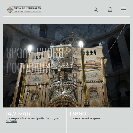
RU
Виртуальные туры
Библиотека
Наши святыни
Храм Гроба
Новости
Господня
Церковный календарь
14,7 млн.
13860
посещений
Храма Гроба Господня
посетителей в день
онлайн