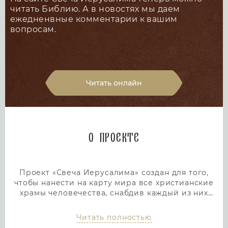
читать Библию. А в новостях мы даем
ежедненвные комментарии к вашим
вопросам.
Читать онлайн
О проекте
Проект «Свеча Иерусалима» создан для того,
чтобы нанести на карту мира все христианские
храмы человечества, снабдив каждый из них
подробным и интересным описанием. Тем самым
мы дадим людям возможность посетить любой
Читать полностью
храм или дольмен не выходя из дома, просто