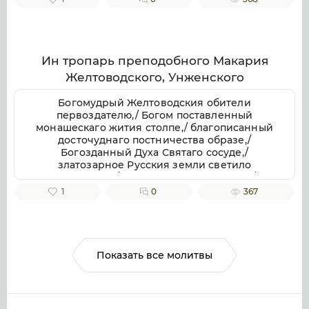
отче приснопамятне,/ иже Галичестей стране
и всей Российстей земли/ похвала и
утверждение.
Ин тропарь преподобного Макария
Желтоводского, Унженского
Богомудрый Желтоводския обители
первоздателю,/ Богом поставленный
монашескаго жития столпе,/ благописанный
досточуднаго постничества образе,/
Богозданный Духа Святаго сосуде,/
златозарное Русския земли светило
всесветлое,/ молим тя, отче Макарие,/
светозарною молитв твоих лучею разрешай
1
0
367
мрачных страстей наших облак.
Показать все молитвы