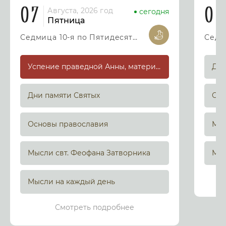
07
08
Августа, 2026 год
сегодня
Пятница
Седмица 10-я по Пятидесятнице
Успение праведной Анны, матери Пресвятой Богородицы
Дни
Дни памяти Святых
Осн
Основы православия
Мыс
Мысли свт. Феофана Затворника
Мыс
Мысли на каждый день
Смотреть подробнее