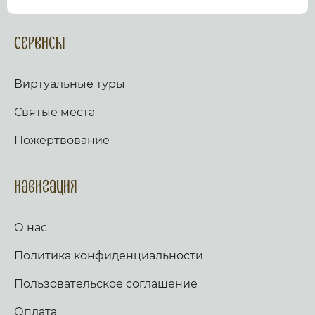
посмотрев виртуальный тур по культурному или
религиозному объекту.
Оказываем верующим
помощь в возжжения свечей за здравие и
Сервисы
упокой в христианских храмах Иерусалима и
других стран и городов. Помогаем людям
разместить письмо Богу с тем или иным
Виртуальные туры
вопросом. Письма помещаются в Стену Плача,
Часовню Адама и в Колонну, рассеченную
Святые места
Благодатным огнем.
Оказываем помощь
верующим в получении свечей и церковных
Пожертвование
товаров, освященных на камне Миропомазания.
Навигация
О нас
Политика конфиденциальности
Пользовательское соглашение
Оплата