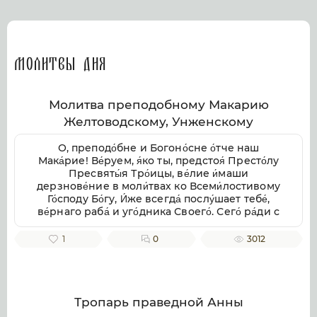
Молитвы дня
Молитва преподобному Макарию
Желтоводскому, Унженскому
О, преподо́бне и Богоно́сне о́тче наш
Мака́рие! Ве́руем, я́ко ты, предстоя́ Престо́лу
Пресвяты́я Тро́ицы, ве́лие и́маши
дерзнове́ние в моли́твах ко Всеми́лостивому
Го́споду Бо́гу, И́же всегда́ послу́шает тебе́,
ве́рнаго раба́ и уго́дника Своего́. Сего́ ра́ди с
умиле́нием смире́нно припа́даем к тебе́,
свя́тче Бо́жий, не премолчи́ о нас моли́тися ко
1
0
3012
Го́споду Бо́гу, в Тро́ице покланя́емому и
сла́вимому, да ми́лостиво призре́в на ны, не
попу́стит нам поги́бнути во гресе́х на́ших, но
да возста́вит нас па́дших, да пода́ст
исправле́ние зло́му и окая́нному на́шему
Тропарь праведной Анны
житию́, от гряду́щих грехопаде́ний восхища́я,