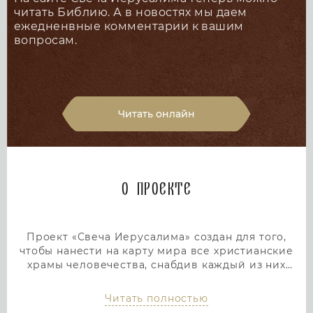
читать Библию. А в новостях мы даем
ежедненвные комментарии к вашим
вопросам.
Читать онлайн
О проекте
Проект «Свеча Иерусалима» создан для того,
чтобы нанести на карту мира все христианские
храмы человечества, снабдив каждый из них
подробным и интересным описанием. Тем самым
мы дадим людям возможность посетить любой
Читать полностью
храм или дольмен не выходя из дома, просто