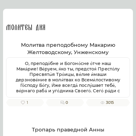
Молитвы дня
Молитва преподобному Макарию
Желтоводскому, Унженскому
О, преподо́бне и Богоно́сне о́тче наш
Мака́рие! Ве́руем, я́ко ты, предстоя́ Престо́лу
Пресвяты́я Тро́ицы, ве́лие и́маши
дерзнове́ние в моли́твах ко Всеми́лостивому
Го́споду Бо́гу, И́же всегда́ послу́шает тебе́,
ве́рнаго раба́ и уго́дника Своего́. Сего́ ра́ди с
умиле́нием смире́нно припа́даем к тебе́,
свя́тче Бо́жий, не премолчи́ о нас моли́тися ко
1
0
3015
Го́споду Бо́гу, в Тро́ице покланя́емому и
сла́вимому, да ми́лостиво призре́в на ны, не
попу́стит нам поги́бнути во гресе́х на́ших, но
да возста́вит нас па́дших, да пода́ст
исправле́ние зло́му и окая́нному на́шему
Тропарь праведной Анны
житию́, от гряду́щих грехопаде́ний восхища́я,