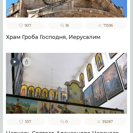
907
18
71596
Храм Гроба Господня, Иерусалим
557
0
39287