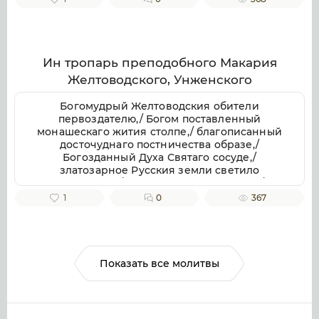
отче приснопамятне,/ иже Галичестей стране
и всей Российстей земли/ похвала и
утверждение.
Ин тропарь преподобного Макария
Желтоводского, Унженского
Богомудрый Желтоводския обители
первоздателю,/ Богом поставленный
монашескаго жития столпе,/ благописанный
досточуднаго постничества образе,/
Богозданный Духа Святаго сосуде,/
златозарное Русския земли светило
всесветлое,/ молим тя, отче Макарие,/
светозарною молитв твоих лучею разрешай
1
0
367
мрачных страстей наших облак.
Показать все молитвы