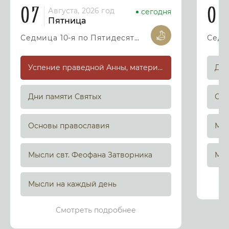
07
08
Августа, 2026 год
сегодня
Пятница
Седмица 10-я по Пятидесятнице
Успение праведной Анны, матери Пресвятой Богородицы
Дни
Дни памяти Святых
Осн
Основы православия
Мыс
Мысли свт. Феофана Затворника
Мыс
Мысли на каждый день
Смотреть подробнее