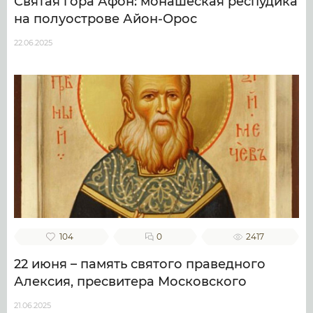
Святая гора Афон: монашеская респудика
на полуострове Айон-Орос
22.06.2025
104
0
2417
22 июня – память святого праведного
Алексия, пресвитера Московского
21.06.2025