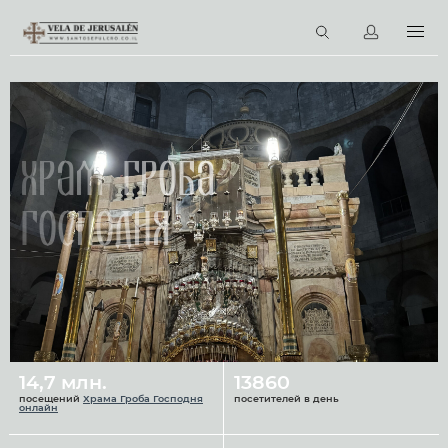
RU
Виртуальные туры
Библиотека
Наши святыни
Храм Гроба
Новости
Господня
Церковный календарь
14,7 млн.
13860
посещений
Храма Гроба Господня
посетителей в день
онлайн