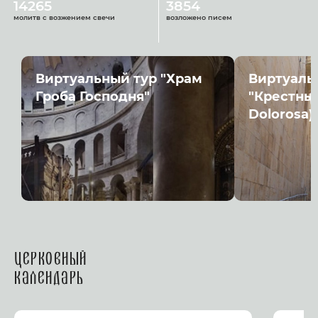
14265
3854
молитв с возжением свечи
возложено писем
Виртуальный тур "Храм
Виртуаль
Гроба Господня"
"Крестный
Dolorosa)
Церковный
календарь