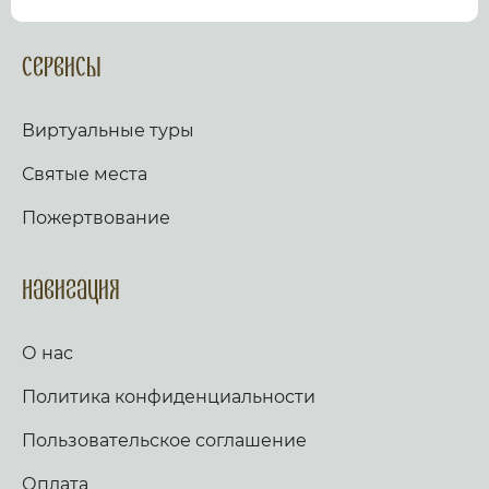
посмотрев виртуальный тур по культурному или
религиозному объекту.
Оказываем верующим
помощь в возжжения свечей за здравие и
Сервисы
упокой в христианских храмах Иерусалима и
других стран и городов. Помогаем людям
разместить письмо Богу с тем или иным
Виртуальные туры
вопросом. Письма помещаются в Стену Плача,
Часовню Адама и в Колонну, рассеченную
Святые места
Благодатным огнем.
Оказываем помощь
верующим в получении свечей и церковных
Пожертвование
товаров, освященных на камне Миропомазания.
Навигация
О нас
Политика конфиденциальности
Пользовательское соглашение
Оплата