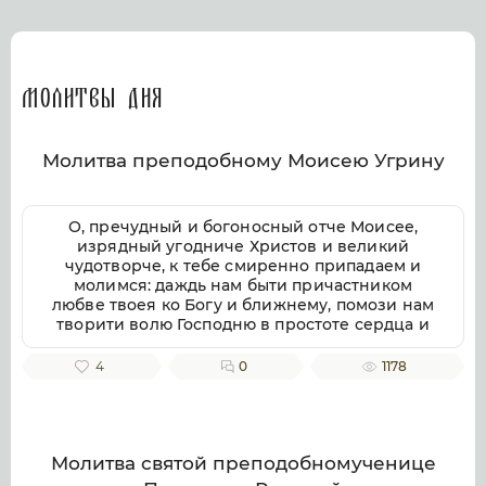
Молитвы дня
Молитва преподобному Моисею Угрину
О, пречудный и богоносный отче Моисее,
изрядный угодниче Христов и великий
чудотворче, к тебе смиренно припадаем и
молимся: даждь нам быти причастником
любве твоея ко Богу и ближнему, помози нам
творити волю Господню в простоте сердца и
смирении, заповеди Господни совершати
непогрешительно, призри благоутробно на
4
0
1178
всякую душу верных твоих чтителей, милости
и помощи твоея ищущих. Ей, всеблагий
угодниче Божий, услыши нас, молящихся
тебе, и не презри нас, требующих твоего
заступления и достойную песнь тебе
Молитва святой преподобномученице
приносящих, тебе ублажаем, отче Моисее, тя