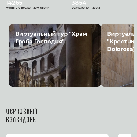
14265
3854
молитв с возжением свечи
возложено писем
Виртуальный тур "Храм
Виртуаль
Гроба Господня"
"Крестный
Dolorosa)
Церковный
календарь