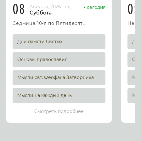
08
09
Августа, 2026 год
сегодня
Суббота
Седмица 10-я по Пятидесятнице
Дни памяти Святых
Дни
Основы православия
Осн
Мысли свт. Феофана Затворника
Мыс
Мысли на каждый день
Мыс
Смотреть подробнее