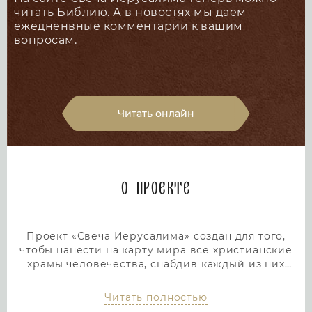
читать Библию. А в новостях мы даем
ежедненвные комментарии к вашим
вопросам.
Читать онлайн
О проекте
Проект «Свеча Иерусалима» создан для того,
чтобы нанести на карту мира все христианские
храмы человечества, снабдив каждый из них
подробным и интересным описанием. Тем самым
мы дадим людям возможность посетить любой
Читать полностью
храм или дольмен не выходя из дома, просто