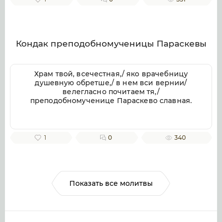
веков. Аминь.
Кондак преподобномученицы Параскевы
Храм твой, всечестная,/ яко врачебницу
душевную обретше,/ в нем вси вернии/
велегласно почитаем тя,/
преподобномученице Параскево славная.
1
0
340
Показать все молитвы