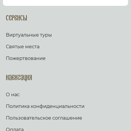
посмотрев виртуальный тур по культурному или
религиозному объекту.
Оказываем верующим
помощь в возжжения свечей за здравие и
Сервисы
упокой в христианских храмах Иерусалима и
других стран и городов. Помогаем людям
разместить письмо Богу с тем или иным
Виртуальные туры
вопросом. Письма помещаются в Стену Плача,
Часовню Адама и в Колонну, рассеченную
Святые места
Благодатным огнем.
Оказываем помощь
верующим в получении свечей и церковных
Пожертвование
товаров, освященных на камне Миропомазания.
Навигация
О нас
Политика конфиденциальности
Пользовательское соглашение
Оплата