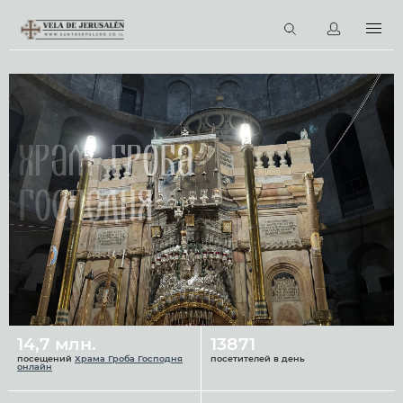
RU
Виртуальные туры
Библиотека
Наши святыни
Храм Гроба
Новости
Господня
Церковный календарь
14,7 млн.
13871
посещений
Храма Гроба Господня
посетителей в день
онлайн