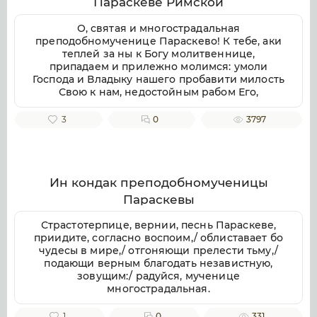
Параскеве Римской
воспеваем, чистоты светильниче,
прославляюще милостиваго Бога, во Святей
О, святая и многострадальная
Безначальней Троице славимаго Отца и Сына
преподобномученице Параскево! К тебе, аки
и Святаго Духа, ныне и присно и во веки
теплей за ны к Богу молитвеннице,
веков. Аминь.
припадаем и прилежно молимся: умоли
Господа и Владыку нашего пробавити милость
Свою к нам, недостойным рабом Его,
даровати же нам душевное и телесное
здравие, земли плодоносие, воздуха
3
0
3797
благорастворение, во благочестии
христианстем преуспеяние, к житию
временному нужная и довольная, и вся ко
спасению потребная; да мирно и благочестно
поживше, сподобимся благую кончину
Ин кондак преподобномученицы
христианскую улучити и Царствие Небесное
Параскевы
наследити. Ей, предстательнице наша благая!
Не посрами упования нашего, еже по Бозе и
Страстотерпице, вернии, песнь Параскеве,
Пресвятей Богородице крепкое на Тя
приидите, согласно воспоим,/ облиставает бо
возлагаем, но буди нам ходатаица во
чудесы в мире,/ отгоняющи прелести тьму,/
спасение, да сподобимся вкупе с тобою и
подающи верным благодать независтную,
всеми святыми в радости блаженства
зовущим:/ радуйся, мученице
вечнаго славити во твоем заступлении
многострадальная.
великую милость Бога нашего, Отца, и Сына,
и Святаго Духа, ныне и присно, и во веки
1
0
331