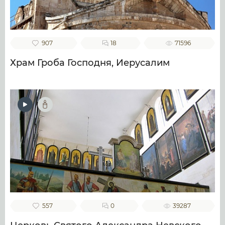
907
18
71596
Храм Гроба Господня, Иерусалим
557
0
39287