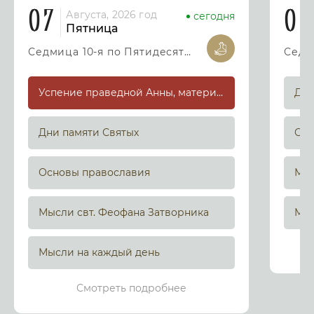
07
08
Августа, 2026 год
сегодня
Пятница
Седмица 10-я по Пятидесятнице
Успение праведной Анны, матери Пресвятой Богородицы
Дни
Дни памяти Святых
Осн
Основы православия
Мыс
Мысли свт. Феофана Затворника
Мыс
Мысли на каждый день
Смотреть подробнее