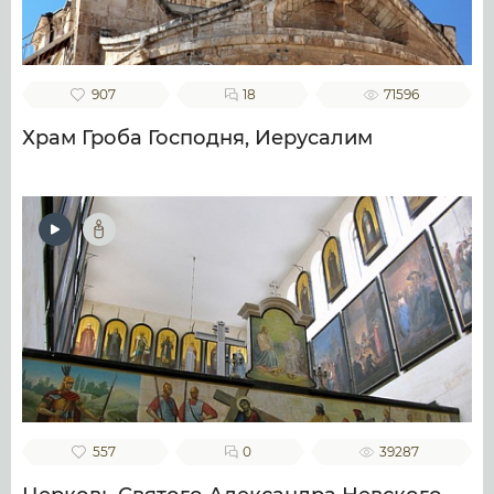
907
18
71596
Храм Гроба Господня, Иерусалим
557
0
39287