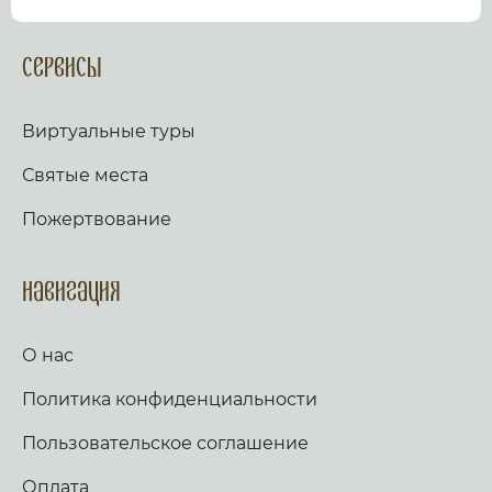
посмотрев виртуальный тур по культурному или
религиозному объекту.
Оказываем верующим
помощь в возжжения свечей за здравие и
Сервисы
упокой в христианских храмах Иерусалима и
других стран и городов. Помогаем людям
разместить письмо Богу с тем или иным
Виртуальные туры
вопросом. Письма помещаются в Стену Плача,
Часовню Адама и в Колонну, рассеченную
Святые места
Благодатным огнем.
Оказываем помощь
верующим в получении свечей и церковных
Пожертвование
товаров, освященных на камне Миропомазания.
Навигация
О нас
Политика конфиденциальности
Пользовательское соглашение
Оплата