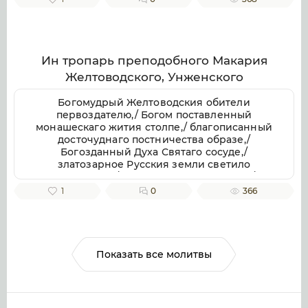
отче приснопамятне,/ иже Галичестей стране
и всей Российстей земли/ похвала и
утверждение.
Ин тропарь преподобного Макария
Желтоводского, Унженского
Богомудрый Желтоводския обители
первоздателю,/ Богом поставленный
монашескаго жития столпе,/ благописанный
досточуднаго постничества образе,/
Богозданный Духа Святаго сосуде,/
златозарное Русския земли светило
всесветлое,/ молим тя, отче Макарие,/
светозарною молитв твоих лучею разрешай
1
0
366
мрачных страстей наших облак.
Показать все молитвы