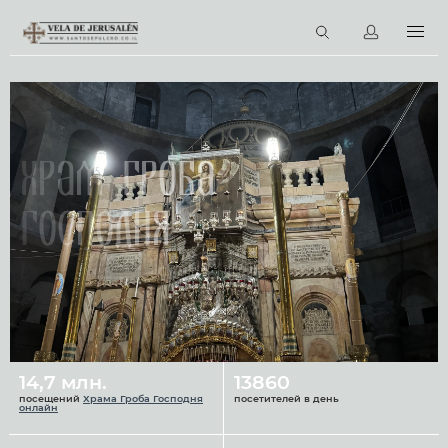
RU
Виртуальные туры
Библиотека
Наши святыни
Храм Гроба
Новости
Господня
Церковный календарь
14,7 млн.
13860
посещений
Храма Гроба Господня
посетителей в день
онлайн