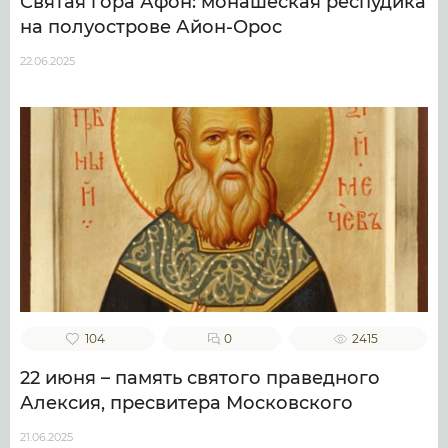
Святая гора Афон: монашеская респудика
на полуострове Айон-Орос
22.06.2025
104
0
2415
22 июня – память святого праведного
Алексия, пресвитера Московского
21.06.2025