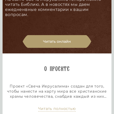
читать Библию. А в новостях мы даем
ежедненвные комментарии к вашим
вопросам.
Читать онлайн
О проекте
Проект «Свеча Иерусалима» создан для того,
чтобы нанести на карту мира все христианские
храмы человечества, снабдив каждый из них
подробным и интересным описанием. Тем самым
мы дадим людям возможность посетить любой
Читать полностью
храм или дольмен не выходя из дома, просто