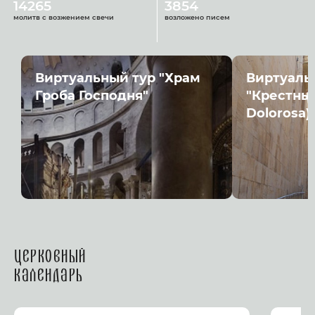
14265
3854
молитв с возжением свечи
возложено писем
Виртуальный тур "Храм
Виртуаль
Гроба Господня"
"Крестный
Dolorosa)
Церковный
календарь