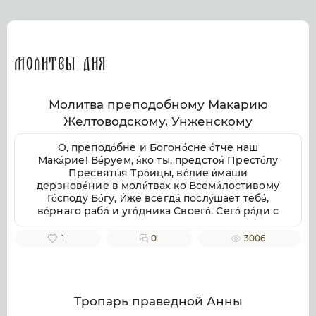
Молитвы дня
Молитва преподобному Макарию
Желтоводскому, Унженскому
О, преподо́бне и Богоно́сне о́тче наш
Мака́рие! Ве́руем, я́ко ты, предстоя́ Престо́лу
Пресвяты́я Тро́ицы, ве́лие и́маши
дерзнове́ние в моли́твах ко Всеми́лостивому
Го́споду Бо́гу, И́же всегда́ послу́шает тебе́,
ве́рнаго раба́ и уго́дника Своего́. Сего́ ра́ди с
умиле́нием смире́нно припа́даем к тебе́,
свя́тче Бо́жий, не премолчи́ о нас моли́тися ко
1
0
3006
Го́споду Бо́гу, в Тро́ице покланя́емому и
сла́вимому, да ми́лостиво призре́в на ны, не
попу́стит нам поги́бнути во гресе́х на́ших, но
да возста́вит нас па́дших, да пода́ст
исправле́ние зло́му и окая́нному на́шему
Тропарь праведной Анны
житию́, от гряду́щих грехопаде́ний восхища́я,