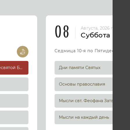
08
Августа, 2026 год
Суббота
Седмица 10-я по Пятидесятниц
Успение праведной Анны, матери Пресвятой Богородицы
Дни памяти Святых
Основы православия
Мысли свт. Феофана Затворника
Мысли на каждый день