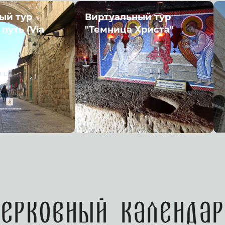
ый тур
Виртуальный тур
путь (Via
"Темница Христа"
Церковный календар