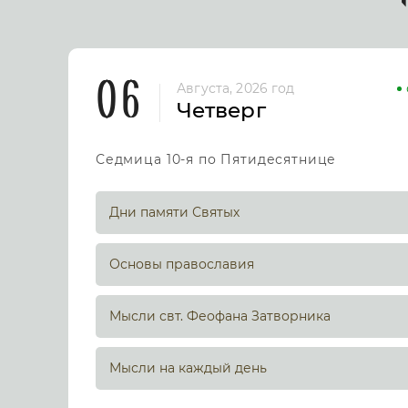
06
Августа, 2026 год
Четверг
Седмица 10-я по Пятидесятнице
Дни памяти Святых
Основы православия
Мысли свт. Феофана Затворника
Мысли на каждый день