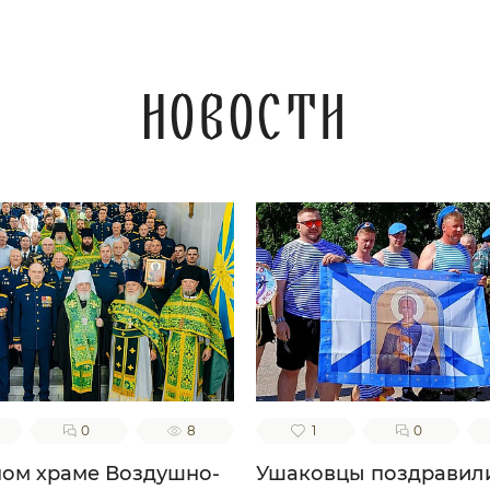
Новости
0
8
1
0
ном храме Воздушно-
Ушаковцы поздравил