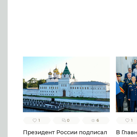
1
0
6
1
Президент России подписал
В Глав