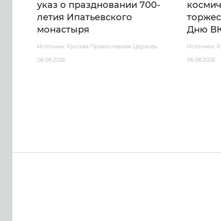
указ о праздновании 700-
космич
летия Ипатьевского
торжес
монастыря
Дню В
Источник: Русская Православная Церковь
Источник: 
06.08.2026
06.08.2026