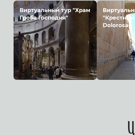
Виртуальный тур "Храм
Виртуальн
Гроба Господня"
"Крестный 
Dolorosa)"