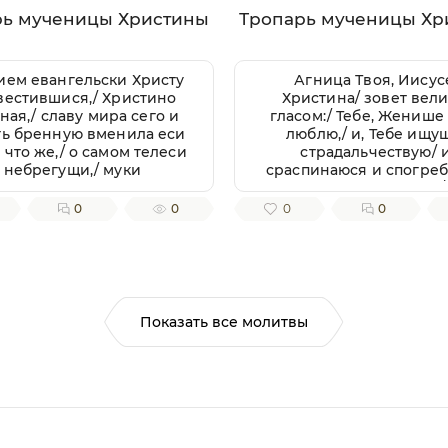
рь мученицы Христины
Тропарь мученицы Хр
ием евангельски Христу
Агница Твоя, Иисус
вестившися,/ Христино
Христина/ зовет вел
ная,/ славу мира сего и
гласом:/ Тебе, Женише
ть бренную вменила еси
люблю,/ и, Тебе ищу
 что же,/ о самом телеси
страдальчествую/ 
небрегущи,/ муки
сраспинаюся и спогре
претерпела еси
Крещению Твоему,/
блественно,/ тем твое
стражду Тебе ради,/ як
0
0
0
0
страдание хвалами
царствую в Тебе,/ и у
таем,/ мученице, Христу
за Тя, да и живу с Тобою
тезоименитая.
яко жертву непороч
приими мя,/ с любо
пожершуюся Тебе.// 
молитвами, яко Милос
Показать все молитвы
спаси души наша.