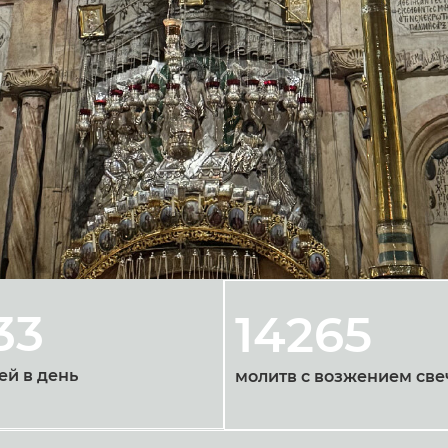
33
14265
ей в день
молитв с возжением све