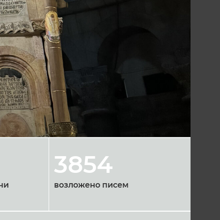
3854
чи
возложено писем