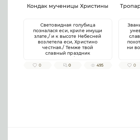
Кондак мученицы Христины
Тропа
Световидная голубица
Зван
позналася еси, криле имущи
уне
злате,/ и к высоте Небесней
слав
возлетела еси, Христино
похо
честная./ Темже твой
ни во
славный праздник
совершаем,/ верою
покланяющеся твоих мощей
до
0
0
495
0
раце,/ из неяже истекает
всем обильно/ исцеление
почи
Божественное,// душам же и
телом.