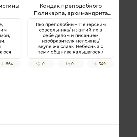
истины
Кондак преподобного
Поликарпа, архимандрита
Печерского
е,
Яко преподобным Печерским
иим
совсельника/ и житий их в
 мой,
себе делом и писанием
щи,
изобразителя неложна,/
и
вкупе же славы Небесныя с
баюся
теми общника явльшагося,/
 и
приидите, вернии, песньми
о да
священными преподобнаго
564
0
0
349
мираю
Поликарпа ублажим, зовуще:/
,/ но
радуйся, архимандритов
ную
Печерских похвало.
вию
Тоя
тив,