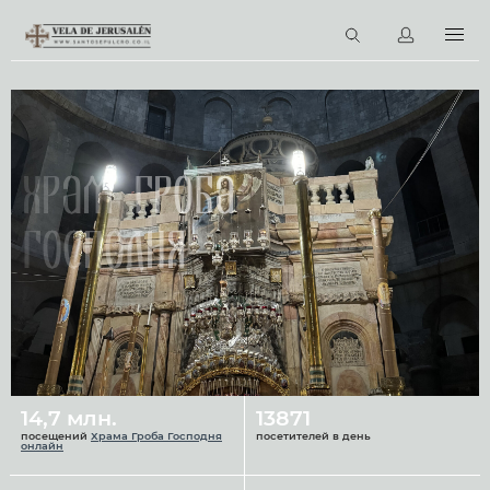
RU
Виртуальные туры
Библиотека
Наши святыни
Храм Гроба
Новости
Господня
Церковный календарь
14,7 млн.
13871
посещений
Храма Гроба Господня
посетителей в день
онлайн