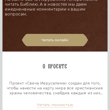
читать Библию. А в новостях мы даем
ежедненвные комментарии к вашим
вопросам.
Читать онлайн
О проекте
Проект «Свеча Иерусалима» создан для того,
чтобы нанести на карту мира все христианские
храмы человечества, снабдив каждый из них
подробным и интересным описанием. Тем самым
мы дадим людям возможность посетить любой
Читать полностью
храм или дольмен не выходя из дома, просто