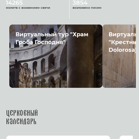
14265
3854
молитв с возжением свечи
возложено писем
Виртуальный тур "Храм
Виртуаль
Гроба Господня"
"Крестный
Dolorosa)
Церковный
календарь