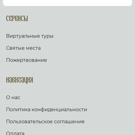
посмотрев виртуальный тур по культурному или
религиозному объекту.
Оказываем верующим
помощь в возжжения свечей за здравие и
Сервисы
упокой в христианских храмах Иерусалима и
других стран и городов. Помогаем людям
разместить письмо Богу с тем или иным
Виртуальные туры
вопросом. Письма помещаются в Стену Плача,
Часовню Адама и в Колонну, рассеченную
Святые места
Благодатным огнем.
Оказываем помощь
верующим в получении свечей и церковных
Пожертвование
товаров, освященных на камне Миропомазания.
Навигация
О нас
Политика конфиденциальности
Пользовательское соглашение
Оплата