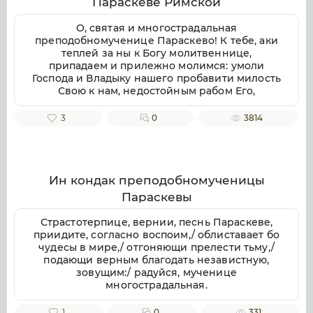
Параскеве Римской
воспеваем, чистоты светильниче,
прославляюще милостиваго Бога, во Святей
О, святая и многострадальная
Безначальней Троице славимаго Отца и Сына
преподобномученице Параскево! К тебе, аки
и Святаго Духа, ныне и присно и во веки
теплей за ны к Богу молитвеннице,
веков. Аминь.
припадаем и прилежно молимся: умоли
Господа и Владыку нашего пробавити милость
Свою к нам, недостойным рабом Его,
даровати же нам душевное и телесное
здравие, земли плодоносие, воздуха
3
0
3814
благорастворение, во благочестии
христианстем преуспеяние, к житию
временному нужная и довольная, и вся ко
спасению потребная; да мирно и благочестно
поживше, сподобимся благую кончину
Ин кондак преподобномученицы
христианскую улучити и Царствие Небесное
Параскевы
наследити. Ей, предстательнице наша благая!
Не посрами упования нашего, еже по Бозе и
Страстотерпице, вернии, песнь Параскеве,
Пресвятей Богородице крепкое на Тя
приидите, согласно воспоим,/ облиставает бо
возлагаем, но буди нам ходатаица во
чудесы в мире,/ отгоняющи прелести тьму,/
спасение, да сподобимся вкупе с тобою и
подающи верным благодать независтную,
всеми святыми в радости блаженства
зовущим:/ радуйся, мученице
вечнаго славити во твоем заступлении
многострадальная.
великую милость Бога нашего, Отца, и Сына,
и Святаго Духа, ныне и присно, и во веки
1
0
331