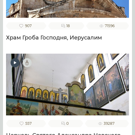
907
18
71596
Храм Гроба Господня, Иерусалим
557
0
39287