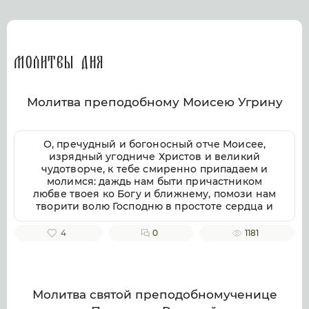
Молитвы дня
Молитва преподобному Моисею Угрину
О, пречудный и богоносный отче Моисее,
изрядный угодниче Христов и великий
чудотворче, к тебе смиренно припадаем и
молимся: даждь нам быти причастником
любве твоея ко Богу и ближнему, помози нам
творити волю Господню в простоте сердца и
смирении, заповеди Господни совершати
непогрешительно, призри благоутробно на
4
0
1181
всякую душу верных твоих чтителей, милости
и помощи твоея ищущих. Ей, всеблагий
угодниче Божий, услыши нас, молящихся
тебе, и не презри нас, требующих твоего
заступления и достойную песнь тебе
Молитва святой преподобномученице
приносящих, тебе ублажаем, отче Моисее, тя