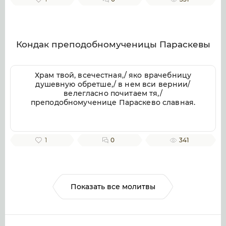
веков. Аминь.
Кондак преподобномученицы Параскевы
Храм твой, всечестная,/ яко врачебницу
душевную обретше,/ в нем вси вернии/
велегласно почитаем тя,/
преподобномученице Параскево славная.
1
0
341
Показать все молитвы