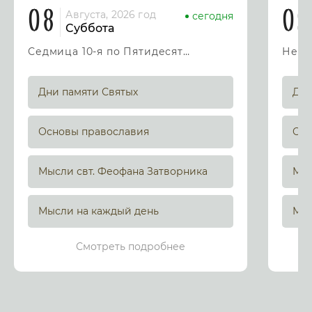
08
09
Августа, 2026 год
сегодня
Суббота
Седмица 10-я по Пятидесятнице
Дни памяти Святых
Дни
Основы православия
Осн
Мысли свт. Феофана Затворника
Мыс
Мысли на каждый день
Мыс
Смотреть подробнее