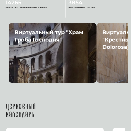
14265
3854
молитв с возжением свечи
возложено писем
Виртуальный тур "Храм
Виртуаль
Гроба Господня"
"Крестный
Dolorosa)
Церковный
календарь