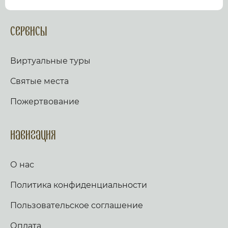
посмотрев виртуальный тур по культурному или
религиозному объекту.
Оказываем верующим
помощь в возжжения свечей за здравие и
Сервисы
упокой в христианских храмах Иерусалима и
других стран и городов. Помогаем людям
разместить письмо Богу с тем или иным
Виртуальные туры
вопросом. Письма помещаются в Стену Плача,
Часовню Адама и в Колонну, рассеченную
Святые места
Благодатным огнем.
Оказываем помощь
верующим в получении свечей и церковных
Пожертвование
товаров, освященных на камне Миропомазания.
Навигация
О нас
Политика конфиденциальности
Пользовательское соглашение
Оплата