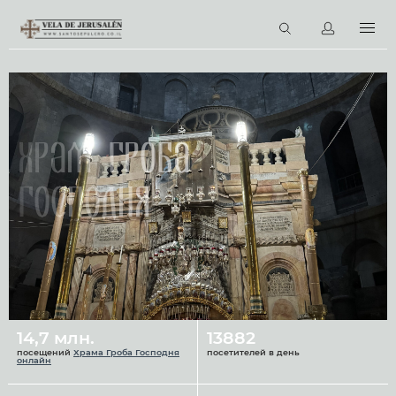
RU
Виртуальные туры
Библиотека
Наши святыни
Храм Гроба
Новости
Господня
Церковный календарь
14,7 млн.
13882
посещений
Храма Гроба Господня
посетителей в день
онлайн