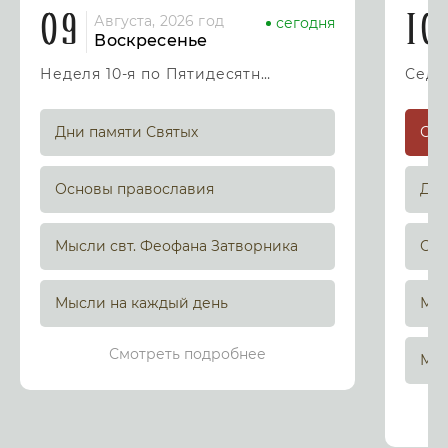
09
10
Августа, 2026 год
сегодня
Воскресенье
Неделя 10-я по Пятидесятнице
Дни памяти Святых
Основы православия
Дни
Мысли свт. Феофана Затворника
Осн
Мысли на каждый день
Мыс
Смотреть подробнее
Мыс