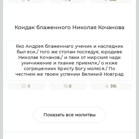
Кондак блаженного Николая Кочанова
Яко Андрея блаженнаго ученик и наследник
был еси,/ того же стопам последуя, юродиве
Николае Кочанов,/ и паки от мирския чади
уничижение и пхание приемля,/ о ихже
согрешениих Христу Богу моляся./ По
честнем же твоем успении Великий Новград
имать мощи твоя в себе,/ яко неистощимое
сокровище,/ подаеши бо исцеление/ с верою
0
0
310
к раке мощей твоих приходящим/ и успение
твое честно славящим.
Показать все молитвы