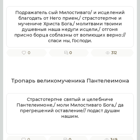
Подражатель сый Милостиваго/ и исцелений
благодать от Него прием,/ страстотерпче и
мучениче Христа Бога,/ молитвами твоими
душевныя наша недуги исцели,/ отгоня
присно борца соблазны от вопиющих верно://
спаси ны, Господи.
0
0
312
Тропарь великомученика Пантелеимона
Страстотерпче святый и целебниче
Пантелеимоне,/ моли Милостиваго Бога,/ да
прегрешений оставление// подаст душам
нашим.
0
0
349