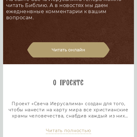
читать Библию. А в новостях мы даем
ежедненвные комментарии к вашим
вопросам.
Читать онлайн
О проекте
Проект «Свеча Иерусалима» создан для того,
чтобы нанести на карту мира все христианские
храмы человечества, снабдив каждый из них
подробным и интересным описанием. Тем самым
мы дадим людям возможность посетить любой
Читать полностью
храм или дольмен не выходя из дома, просто