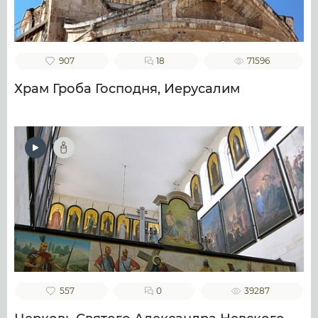
907
18
71596
Храм Гроба Господня, Иерусалим
557
0
39287