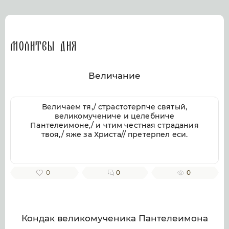
Молитвы дня
Величание
Величаем тя,/ страстотерпче святый,
великомучениче и целебниче
Пантелеимоне,/ и чтим честная страдания
твоя,/ яже за Христа// претерпел еси.
0
0
0
Кондак великомученика Пантелеимона