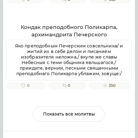
Милостив, спаси души наша.
Кондак преподобного Поликарпа,
архимандрита Печерского
Яко преподобным Печерским совсельника/ и
житий их в себе делом и писанием
изобразителя неложна,/ вкупе же славы
Небесныя с теми общника явльшагося,/
приидите, вернии, песньми священными
преподобнаго Поликарпа ублажим, зовуще:/
радуйся, архимандритов Печерских похвало.
0
0
350
Показать все молитвы