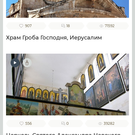
907
18
71592
Храм Гроба Господня, Иерусалим
556
0
39282