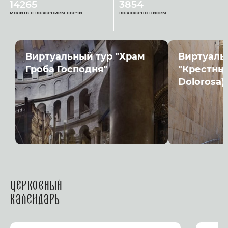
14265
3854
молитв с возжением свечи
возложено писем
Виртуальный тур "Храм
Виртуаль
Гроба Господня"
"Крестный
Dolorosa)
Церковный
календарь