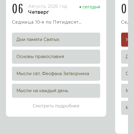
06
07
Августа, 2026 год
сегодня
Четверг
Седмица 10-я по Пятидесятнице
Дни памяти Святых
Основы православия
Дни
Мысли свт. Феофана Затворника
Осн
Мысли на каждый день
Мыс
Смотреть подробнее
Мыс