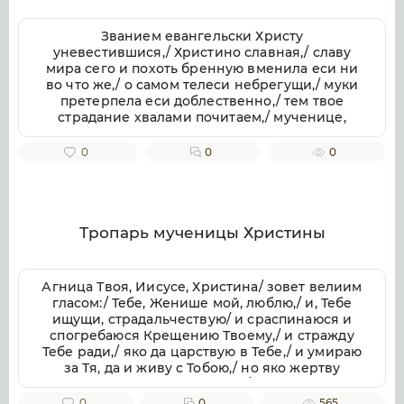
Званием евангельски Христу
уневестившися,/ Христино славная,/ славу
мира сего и похоть бренную вменила еси ни
во что же,/ о самом телеси небрегущи,/ муки
претерпела еси доблественно,/ тем твое
страдание хвалами почитаем,/ мученице,
Христу тезоименитая.
0
0
0
Тропарь мученицы Христины
Агница Твоя, Иисусе, Христина/ зовет велиим
гласом:/ Тебе, Женише мой, люблю,/ и, Тебе
ищущи, страдальчествую/ и сраспинаюся и
спогребаюся Крещению Твоему,/ и стражду
Тебе ради,/ яко да царствую в Тебе,/ и умираю
за Тя, да и живу с Тобою,/ но яко жертву
непорочную приими мя,/ с любовию
пожершуюся Тебе.// Тоя молитвами, яко
0
0
565