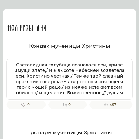
Молитвы дня
Кондак мученицы Христины
Световидная голубица позналася еси, криле
имущи злате,/ и к высоте Небесней возлетела
еси, Христино честная./ Темже твой славный
праздник совершаем,/ верою покланяющеся
твоих мощей раце,/ из неяже истекает всем
обильно/ исцеление Божественное,// душам
же и телом.
0
0
497
Тропарь мученицы Христины