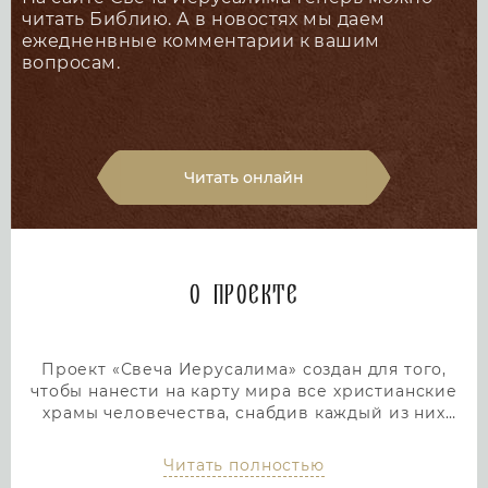
читать Библию. А в новостях мы даем
ежедненвные комментарии к вашим
вопросам.
Читать онлайн
О проекте
Проект «Свеча Иерусалима» создан для того,
чтобы нанести на карту мира все христианские
храмы человечества, снабдив каждый из них
подробным и интересным описанием. Тем самым
мы дадим людям возможность посетить любой
Читать полностью
храм или дольмен не выходя из дома, просто