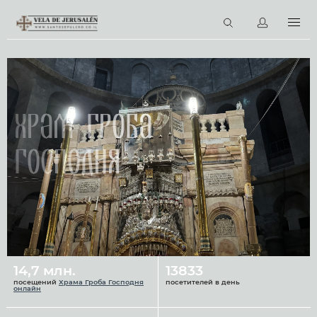
RU
Виртуальные туры
Библиотека
Наши святыни
Храм Гроба
Новости
Господня
Церковный календарь
14,7 млн.
13833
посещений
Храма Гроба Господня
посетителей в день
онлайн