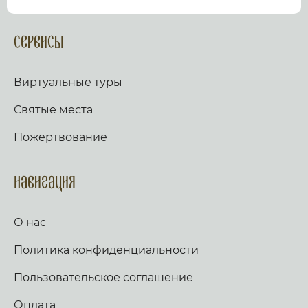
посмотрев виртуальный тур по культурному или
религиозному объекту.
Оказываем верующим
помощь в возжжения свечей за здравие и
Сервисы
упокой в христианских храмах Иерусалима и
других стран и городов. Помогаем людям
разместить письмо Богу с тем или иным
Виртуальные туры
вопросом. Письма помещаются в Стену Плача,
Часовню Адама и в Колонну, рассеченную
Святые места
Благодатным огнем.
Оказываем помощь
верующим в получении свечей и церковных
Пожертвование
товаров, освященных на камне Миропомазания.
Навигация
О нас
Политика конфиденциальности
Пользовательское соглашение
Оплата