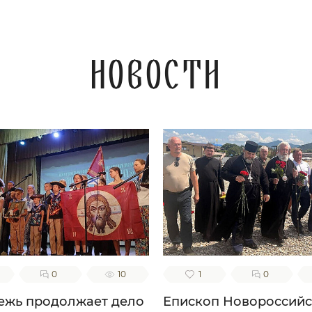
Царствие Небесное
наследити. Ей,
редстательнице наша
ая! Не посрами упования
ашего, еже по Бозе и
Новости
есвятей Богородице
кое на Тя возлагаем, но
уди нам ходатаица во
асение, да сподобимся
купе с тобою и всеми
святыми в радости
енства вечнаго славити
о твоем заступлении
еликую милость Бога
шего, Отца, и Сына, и
го Духа, ныне и присно,
во веки веков. Аминь.
0
10
1
0
жь продолжает дело
Епископ Новороссий