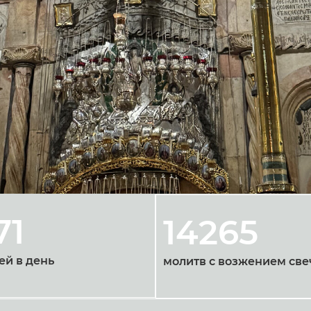
71
14265
ей в день
молитв с возжением све