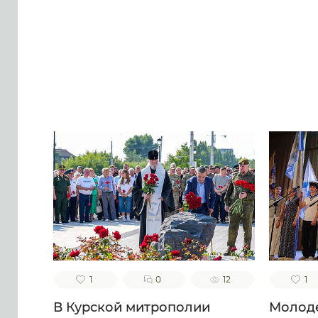
песнь тебе приносящих, тебе
ублажаем, отче Моисее, тя
воспеваем, чистоты
п
светильниче, прославляюще
благ
милостиваго Бога, во Святей
н
Безначальней Троице
Пр
славимаго Отца и Сына и
креп
Святаго Духа, ныне и присно
б
и во веки веков. Аминь.
сп
в
блаж
в
в
на
Свята
и 
1
0
12
1
В Курской митрополии
Молоде