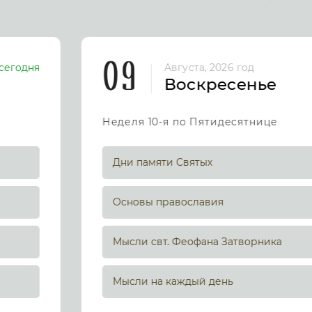
09
сегодня
Августа, 2026 год
Воскресенье
Неделя 10-я по Пятидесятнице
Дни памяти Святых
Основы православия
Мысли свт. Феофана Затворника
Мысли на каждый день