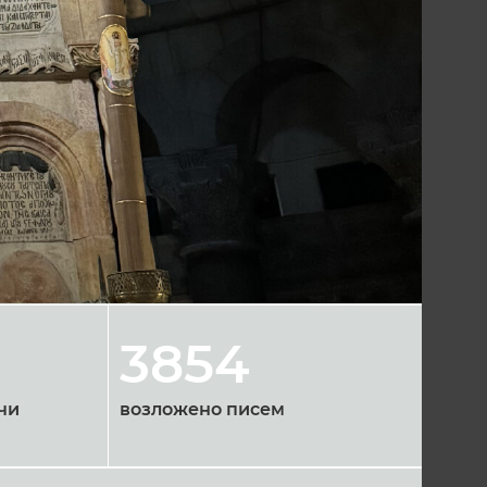
3854
чи
возложено писем