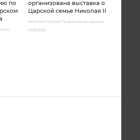
ию по
организована выставка о
арском
Царской семье Николая II
а
Источник: Русская Православная Церковь
рковь
07.08.2026