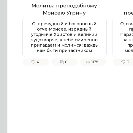
Молитва преподобному
Моисею Угрину
пр
П
О, пречудный и богоносный
О, св
отче Моисее, изрядный
п
угодниче Христов и великий
Парас
чудотворче, к тебе смиренно
за н
припадаем и молимся: даждь
пр
нам быти причастником
мол
любве твоея ко Богу и
Вла
ближнему, помози нам
4
0
1178
3
творити волю Господню в
не
простоте сердца и смирении,
даро
заповеди Господни
те
совершати
непогрешительно, призри
б
благоутробно на всякую душу
бла
верных твоих чтителей,
п
милости и помощи твоея
в
ищущих. Ей, всеблагий
довол
угодниче Божий, услыши нас,
п
молящихся тебе, и не презри
б
нас, требующих твоего
спод
заступления и достойную
хр