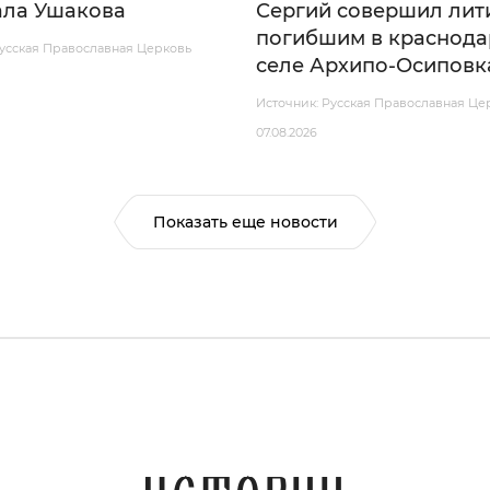
ла Ушакова
Сергий совершил лит
погибшим в краснод
Русская Православная Церковь
селе Архипо-Осиповк
Источник: Русская Православная Це
07.08.2026
Показать еще новости