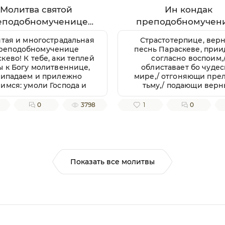
Молитва святой
Ин кондак
еподобномученице
преподобномучен
араскеве Римской
Параскевы
ятая и многострадальная
Страстотерпице, верн
реподобномученице
песнь Параскеве, прии
кево! К тебе, аки теплей
согласно воспоим,
ы к Богу молитвеннице,
облиставает бо чудес
ипадаем и прилежно
мире,/ отгоняющи пре
имся: умоли Господа и
тьму,/ подающи вер
дыку нашего пробавити
благодать независтн
милость Свою к нам,
зовущим:/ радуйся, му
0
3798
1
0
достойным рабом Его,
многострадальная
вати же нам душевное и
лесное здравие, земли
плодоносие, воздуха
лагорастворение, во
гочестии христианстем
Показать все молитвы
реуспеяние, к житию
ременному нужная и
ьная, и вся ко спасению
отребная; да мирно и
лагочестно поживше,
обимся благую кончину
истианскую улучити и