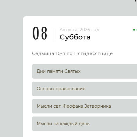
08
Августа, 2026 год
Суббота
Седмица 10-я по Пятидесятнице
Дни памяти Святых
Основы православия
Мысли свт. Феофана Затворника
Мысли на каждый день