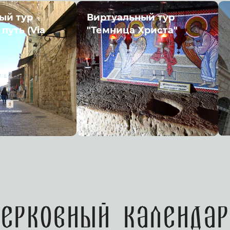
ый тур
Виртуальный тур
путь (Via
"Темница Христа"
Церковный календар