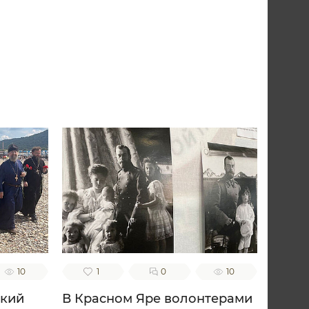
10
1
0
10
ский
В Красном Яре волонтерами