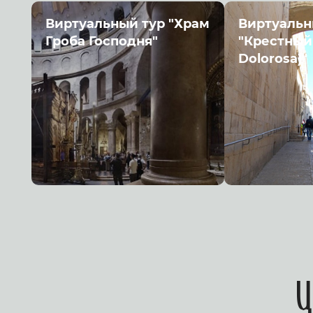
Виртуальный тур "Храм
Виртуальн
Гроба Господня"
"Крестный 
Dolorosa)"