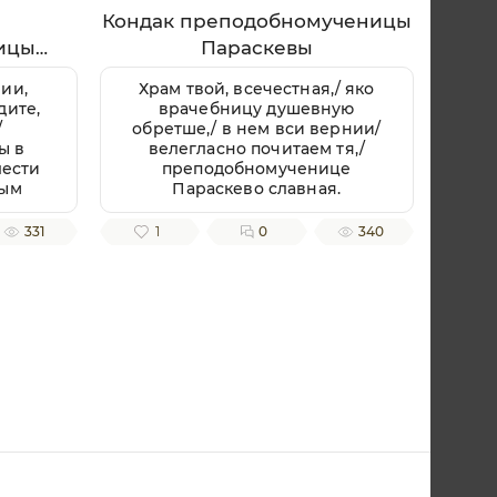
Кондак преподобномученицы
ицы
Параскевы
ии,
Храм твой, всечестная,/ яко
дите,
врачебницу душевную
/
обретше,/ в нем вси вернии/
ы в
велегласно почитаем тя,/
лести
преподобномученице
ным
Параскево славная.
ую,
ченице
331
1
0
340
.