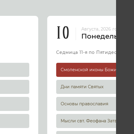
10
Августа, 2026 год
Понедельник
Седмица 11-я по Пятидесятниц
Дни памяти Святых
Основы православия
Мысли свт. Феофана Затворника