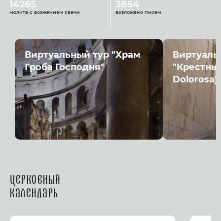
14265
3854
молитв с возжением свечи
возложено писем
Виртуальный тур "Храм
Виртуаль
Гроба Господня"
"Крестный
Dolorosa)
Церковный
календарь