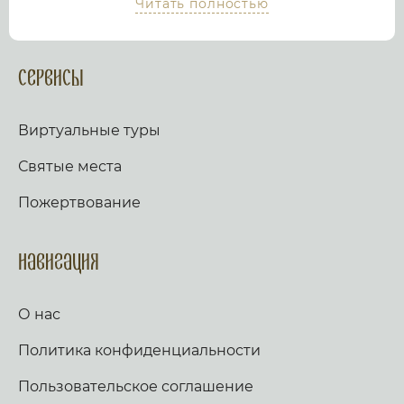
Читать полностью
храм или дольмен не выходя из дома, просто
посмотрев виртуальный тур по культурному или
религиозному объекту.
Оказываем верующим
помощь в возжжения свечей за здравие и
Сервисы
упокой в христианских храмах Иерусалима и
других стран и городов. Помогаем людям
разместить письмо Богу с тем или иным
Виртуальные туры
вопросом. Письма помещаются в Стену Плача,
Часовню Адама и в Колонну, рассеченную
Святые места
Благодатным огнем.
Оказываем помощь
верующим в получении свечей и церковных
Пожертвование
товаров, освященных на камне Миропомазания.
Навигация
О нас
Политика конфиденциальности
Пользовательское соглашение