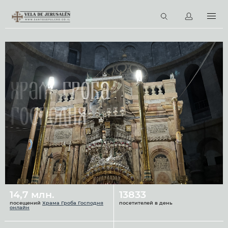
RU
Виртуальные туры
Библиотека
Наши святыни
Храм Гроба
Новости
Господня
Церковный календарь
14,7 млн.
13833
посещений
Храма Гроба Господня
посетителей в день
онлайн