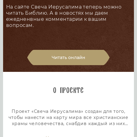
На сайте Свеча Иерусалима теперь можно
читать Библию. А в новостях мы даем
ежедненвные комментарии к вашим
вопросам.
Читать онлайн
О проекте
Проект «Свеча Иерусалима» создан для того,
чтобы нанести на карту мира все христианские
храмы человечества, снабдив каждый из них
подробным и интересным описанием. Тем самым
мы дадим людям возможность посетить любой