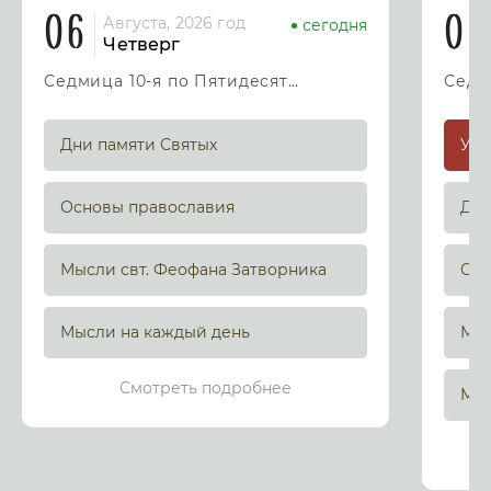
06
07
Августа, 2026 год
сегодня
Четверг
Седмица 10-я по Пятидесятнице
Дни памяти Святых
Основы православия
Дни
Мысли свт. Феофана Затворника
Осн
Мысли на каждый день
Мыс
Смотреть подробнее
Мыс