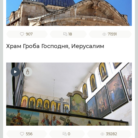
907
18
71591
Храм Гроба Господня, Иерусалим
556
0
39282