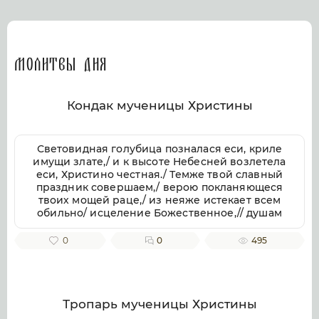
Молитвы дня
Кондак мученицы Христины
Световидная голубица позналася еси, криле
имущи злате,/ и к высоте Небесней возлетела
еси, Христино честная./ Темже твой славный
праздник совершаем,/ верою покланяющеся
твоих мощей раце,/ из неяже истекает всем
обильно/ исцеление Божественное,// душам
же и телом.
0
0
495
Тропарь мученицы Христины