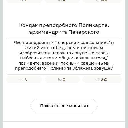
Милостив, спаси души наша.
Кондак преподобного Поликарпа,
архимандрита Печерского
Яко преподобным Печерским совсельника/ и
житий их в себе делом и писанием
изобразителя неложна,/ вкупе же славы
Небесныя с теми общника явльшагося,/
приидите, вернии, песньми священными
преподобнаго Поликарпа ублажим, зовуще:/
радуйся, архимандритов Печерских похвало.
0
0
349
Показать все молитвы