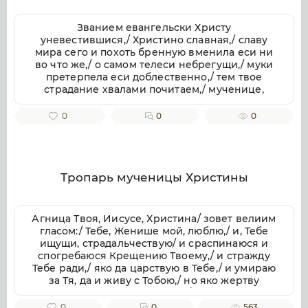
Званием евангельски Христу
уневестившися,/ Христино славная,/ славу
мира сего и похоть бренную вменила еси ни
во что же,/ о самом телеси небрегущи,/ муки
претерпела еси доблественно,/ тем твое
страдание хвалами почитаем,/ мученице,
Христу тезоименитая.
0
0
0
Тропарь мученицы Христины
Агница Твоя, Иисусе, Христина/ зовет велиим
гласом:/ Тебе, Женише мой, люблю,/ и, Тебе
ищущи, страдальчествую/ и сраспинаюся и
спогребаюся Крещению Твоему,/ и стражду
Тебе ради,/ яко да царствую в Тебе,/ и умираю
за Тя, да и живу с Тобою,/ но яко жертву
непорочную приими мя,/ с любовию
пожершуюся Тебе.// Тоя молитвами, яко
0
0
563