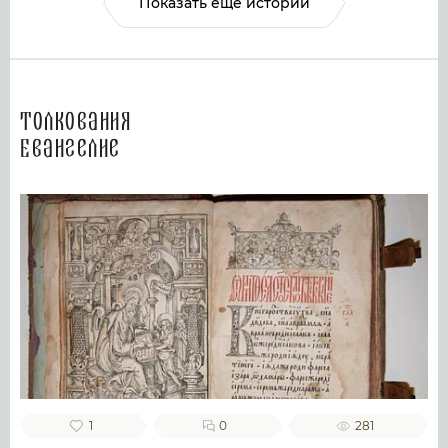
Показать ещё истории
Толкования
Евангелие
1
0
281