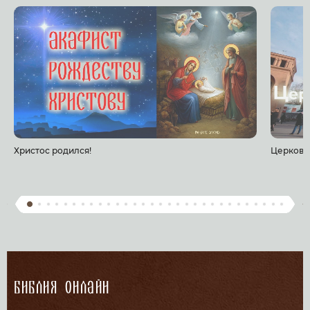
Христос родился!
Церковь
Библия онлайн