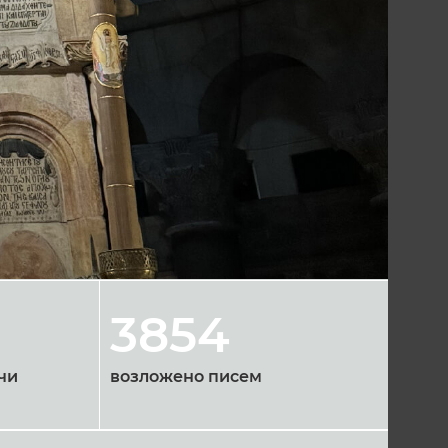
3854
чи
возложено писем