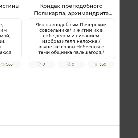
истины
Кондак преподобного
Поликарпа, архимандрита
Печерского
е,
Яко преподобным Печерским
иим
совсельника/ и житий их в
 мой,
себе делом и писанием
щи,
изобразителя неложна,/
и
вкупе же славы Небесныя с
баюся
теми общника явльшагося,/
 и
приидите, вернии, песньми
о да
священными преподобнаго
565
0
0
350
мираю
Поликарпа ублажим, зовуще:/
,/ но
радуйся, архимандритов
ную
Печерских похвало.
вию
Тоя
тив,