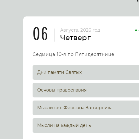
06
Августа, 2026 год
Четверг
Седмица 10-я по Пятидесятнице
Дни памяти Святых
Основы православия
Мысли свт. Феофана Затворника
Мысли на каждый день