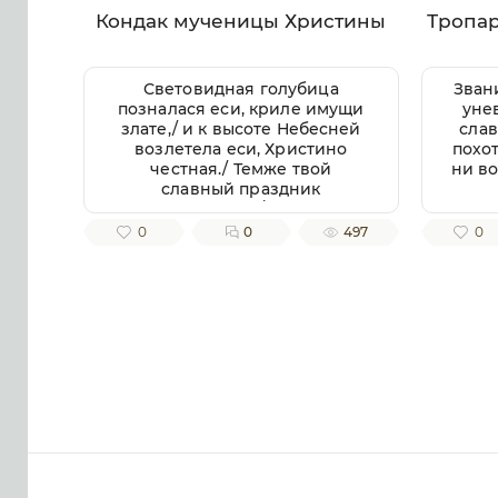
Кондак мученицы Христины
Тропа
Световидная голубица
Зван
позналася еси, криле имущи
уне
злате,/ и к высоте Небесней
слав
возлетела еси, Христино
похо
честная./ Темже твой
ни во
славный праздник
совершаем,/ верою
покланяющеся твоих мощей
до
0
0
497
0
раце,/ из неяже истекает
всем обильно/ исцеление
почи
Божественное,// душам же и
телом.