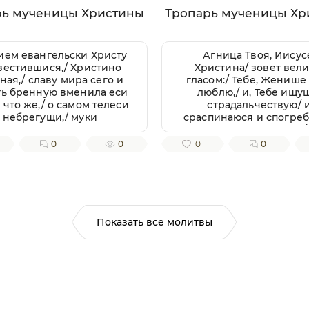
рь мученицы Христины
Тропарь мученицы Хр
ием евангельски Христу
Агница Твоя, Иисус
вестившися,/ Христино
Христина/ зовет вел
ная,/ славу мира сего и
гласом:/ Тебе, Женише
ть бренную вменила еси
люблю,/ и, Тебе ищу
 что же,/ о самом телеси
страдальчествую/ 
небрегущи,/ муки
сраспинаюся и спогре
претерпела еси
Крещению Твоему,/
блественно,/ тем твое
стражду Тебе ради,/ як
0
0
0
0
страдание хвалами
царствую в Тебе,/ и у
таем,/ мученице, Христу
за Тя, да и живу с Тобою
тезоименитая.
яко жертву непороч
приими мя,/ с любо
пожершуюся Тебе.// 
молитвами, яко Милос
Показать все молитвы
спаси души наша.