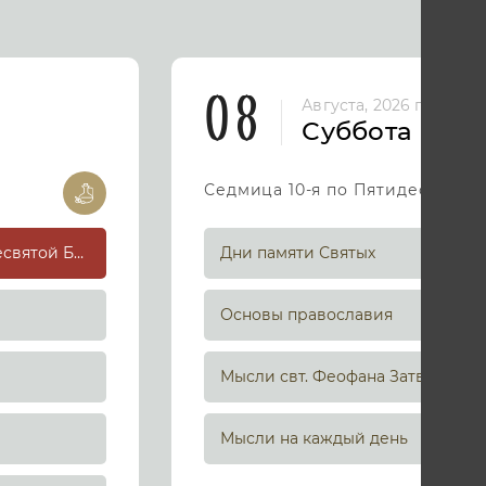
08
Августа, 2026 год
Суббота
Седмица 10-я по Пятидесятниц
Успение праведной Анны, матери Пресвятой Богородицы
Дни памяти Святых
Основы православия
Мысли свт. Феофана Затворника
Мысли на каждый день