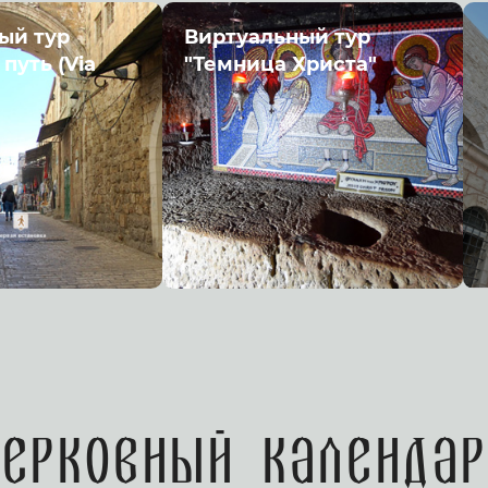
ый тур
Виртуальный тур
путь (Via
"Темница Христа"
Церковный календар