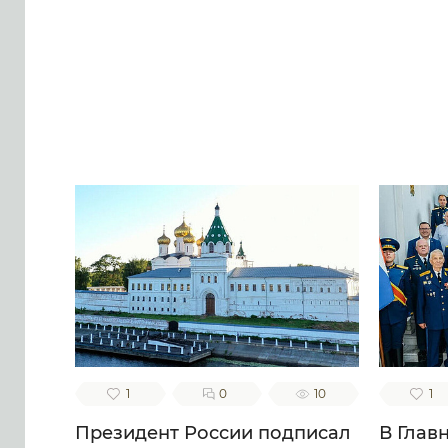
1
0
10
1
Президент России подписал
В Глав