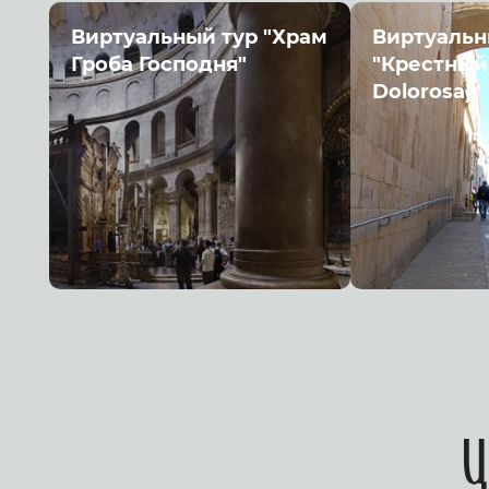
Виртуальный тур "Храм
Виртуальн
Гроба Господня"
"Крестный 
Dolorosa)"