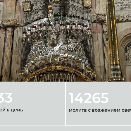
33
14265
ей в день
молитв с возжением све