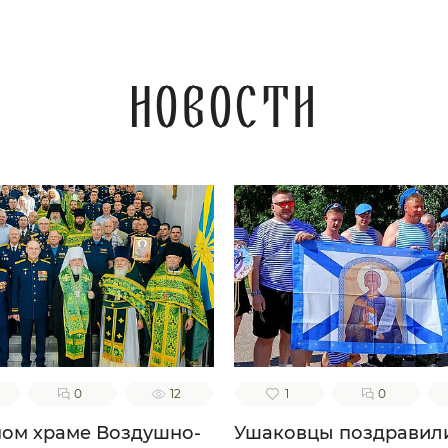
Новости
0
12
1
0
ном храме Воздушно-
Ушаковцы поздравил