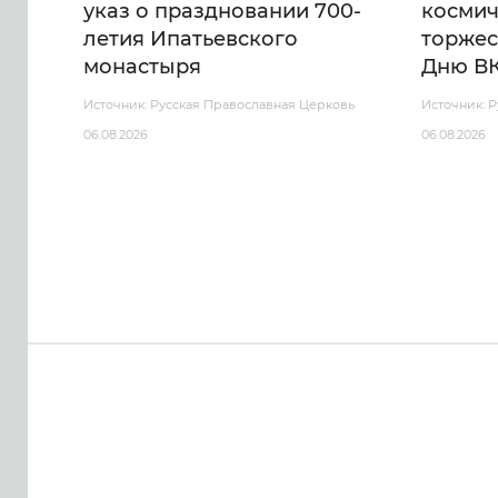
указ о праздновании 700-
космич
летия Ипатьевского
торжес
монастыря
Дню В
Источник: Русская Православная Церковь
Источник: 
06.08.2026
06.08.2026