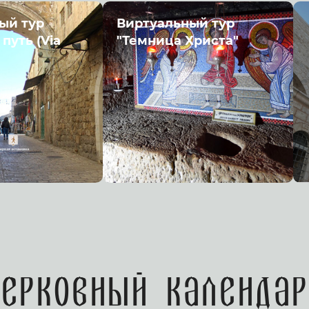
ый тур
Виртуальный тур
путь (Via
"Темница Христа"
Церковный календар