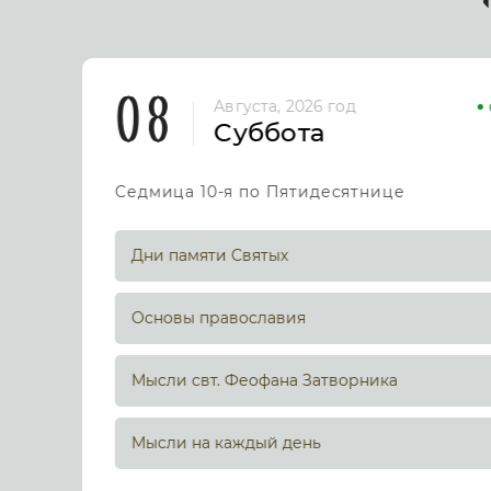
08
Августа, 2026 год
Суббота
Седмица 10-я по Пятидесятнице
Дни памяти Святых
Основы православия
Мысли свт. Феофана Затворника
Мысли на каждый день