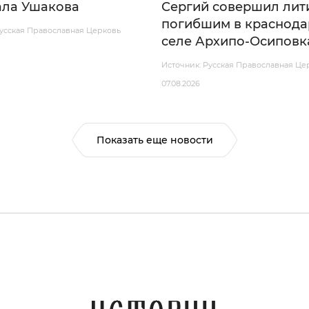
ла Ушакова
Сергий совершил лит
погибшим в краснод
Русская Православная Церковь
селе Архипо-Осиповк
Источник: Русская Православная Це
07.08.2026
Показать еще новости