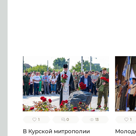
песнь тебе приносящих, тебе
ублажаем, отче Моисее, тя
воспеваем, чистоты
п
светильниче, прославляюще
благ
милостиваго Бога, во Святей
н
Безначальней Троице
Пр
славимаго Отца и Сына и
креп
Святаго Духа, ныне и присно
б
и во веки веков. Аминь.
сп
в
блаж
в
в
на
Свята
и 
1
0
13
1
В Курской митрополии
Молоде