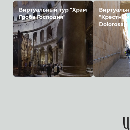
Виртуальный тур "Храм
Виртуальн
Гроба Господня"
"Крестный 
Dolorosa)"