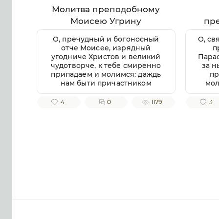
Молитва преподобному
Моисею Угрину
пр
П
О, пречудный и богоносный
О, св
отче Моисее, изрядный
п
угодниче Христов и великий
Парас
чудотворче, к тебе смиренно
за н
припадаем и молимся: даждь
пр
нам быти причастником
мол
любве твоея ко Богу и
Вла
ближнему, помози нам
4
0
1179
3
творити волю Господню в
не
простоте сердца и смирении,
даро
заповеди Господни
те
совершати
непогрешительно, призри
б
благоутробно на всякую душу
бла
верных твоих чтителей,
п
милости и помощи твоея
в
ищущих. Ей, всеблагий
довол
угодниче Божий, услыши нас,
п
молящихся тебе, и не презри
б
нас, требующих твоего
спод
заступления и достойную
хр