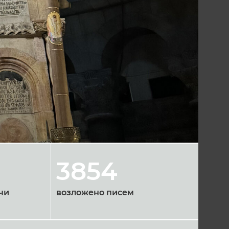
3854
чи
возложено писем