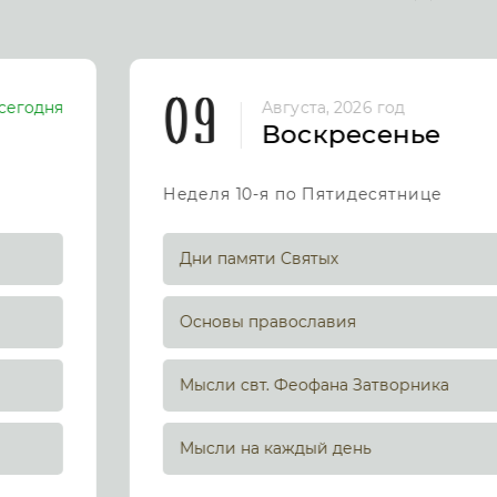
09
сегодня
Августа, 2026 год
Воскресенье
Неделя 10-я по Пятидесятнице
Дни памяти Святых
Основы православия
Мысли свт. Феофана Затворника
Мысли на каждый день