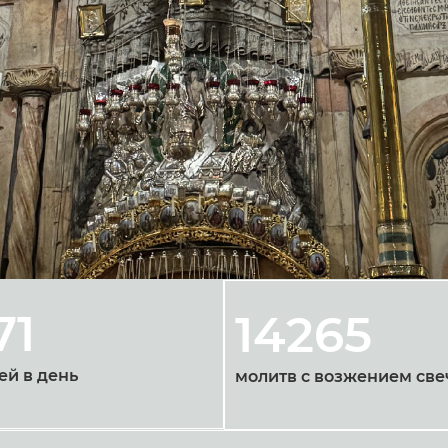
71
14265
ей в день
молитв с возжением све