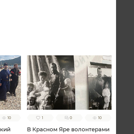
10
1
0
10
ский
В Красном Яре волонтерами