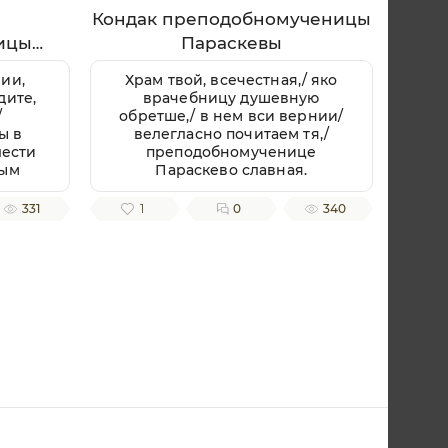
Кондак преподобномученицы
ицы
Параскевы
ии,
Храм твой, всечестная,/ яко
дите,
врачебницу душевную
/
обретше,/ в нем вси вернии/
ы в
велегласно почитаем тя,/
лести
преподобномученице
ным
Параскево славная.
ую,
ченице
331
1
0
340
.