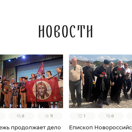
Царствие Небесное
наследити. Ей,
редстательнице наша
ая! Не посрами упования
ашего, еже по Бозе и
Новости
есвятей Богородице
кое на Тя возлагаем, но
уди нам ходатаица во
асение, да сподобимся
купе с тобою и всеми
святыми в радости
енства вечнаго славити
о твоем заступлении
еликую милость Бога
шего, Отца, и Сына, и
го Духа, ныне и присно,
во веки веков. Аминь.
0
11
1
0
жь продолжает дело
Епископ Новороссий