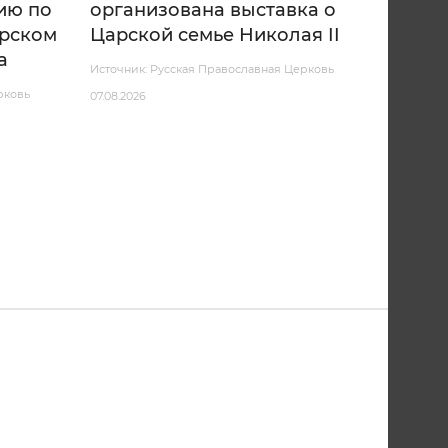
ию по
организована выставка о
арском
Царской семье Николая II
а
Источник: Русская Православная Церковь
рковь
07.08.2026