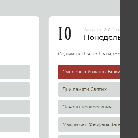
10
Августа, 2026 год
Понедельник
Седмица 11-я по Пятидесятниц
Дни памяти Святых
Основы православия
Мысли свт. Феофана Затворника