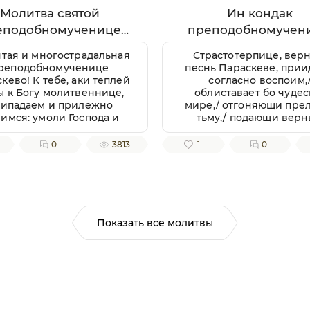
Молитва святой
Ин кондак
еподобномученице
преподобномучен
араскеве Римской
Параскевы
ятая и многострадальная
Страстотерпице, верн
реподобномученице
песнь Параскеве, прии
кево! К тебе, аки теплей
согласно воспоим,
ы к Богу молитвеннице,
облиставает бо чудес
ипадаем и прилежно
мире,/ отгоняющи пре
имся: умоли Господа и
тьму,/ подающи вер
дыку нашего пробавити
благодать независтн
милость Свою к нам,
зовущим:/ радуйся, му
0
3813
1
0
достойным рабом Его,
многострадальная
вати же нам душевное и
лесное здравие, земли
плодоносие, воздуха
лагорастворение, во
гочестии христианстем
Показать все молитвы
реуспеяние, к житию
ременному нужная и
ьная, и вся ко спасению
отребная; да мирно и
лагочестно поживше,
обимся благую кончину
истианскую улучити и