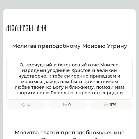
Молитвы дня
Молитва преподобному Моисею Угрину
О, пречудный и богоносный отче Моисее,
изрядный угодниче Христов и великий
чудотворче, к тебе смиренно припадаем и
молимся: даждь нам быти причастником
любве твоея ко Богу и ближнему, помози нам
творити волю Господню в простоте сердца и
смирении, заповеди Господни совершати
непогрешительно, призри благоутробно на
4
0
1179
всякую душу верных твоих чтителей, милости
и помощи твоея ищущих. Ей, всеблагий
угодниче Божий, услыши нас, молящихся
тебе, и не презри нас, требующих твоего
заступления и достойную песнь тебе
Молитва святой преподобномученице
приносящих, тебе ублажаем, отче Моисее, тя