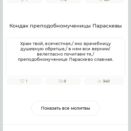
веков. Аминь.
Кондак преподобномученицы Параскевы
Храм твой, всечестная,/ яко врачебницу
душевную обретше,/ в нем вси вернии/
велегласно почитаем тя,/
преподобномученице Параскево славная.
1
0
340
Показать все молитвы