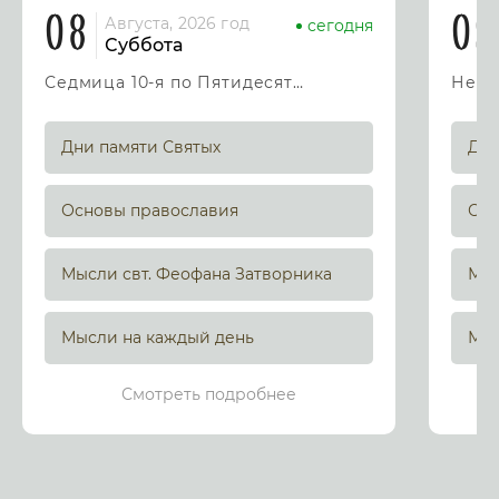
08
09
Августа, 2026 год
сегодня
Суббота
Седмица 10-я по Пятидесятнице
Дни памяти Святых
Дни
Основы православия
Осн
Мысли свт. Феофана Затворника
Мыс
Мысли на каждый день
Мыс
Смотреть подробнее