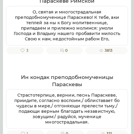
Параскеве Римской
воспеваем, чистоты светильниче,
прославляюще милостиваго Бога, во Святей
О, святая и многострадальная
Безначальней Троице славимаго Отца и Сына
преподобномученице Параскево! К тебе, аки
и Святаго Духа, ныне и присно и во веки
теплей за ны к Богу молитвеннице,
веков. Аминь.
припадаем и прилежно молимся: умоли
Господа и Владыку нашего пробавити милость
Свою к нам, недостойным рабом Его,
даровати же нам душевное и телесное
здравие, земли плодоносие, воздуха
3
0
3813
благорастворение, во благочестии
христианстем преуспеяние, к житию
временному нужная и довольная, и вся ко
спасению потребная; да мирно и благочестно
поживше, сподобимся благую кончину
Ин кондак преподобномученицы
христианскую улучити и Царствие Небесное
Параскевы
наследити. Ей, предстательнице наша благая!
Не посрами упования нашего, еже по Бозе и
Страстотерпице, вернии, песнь Параскеве,
Пресвятей Богородице крепкое на Тя
приидите, согласно воспоим,/ облиставает бо
возлагаем, но буди нам ходатаица во
чудесы в мире,/ отгоняющи прелести тьму,/
спасение, да сподобимся вкупе с тобою и
подающи верным благодать независтную,
всеми святыми в радости блаженства
зовущим:/ радуйся, мученице
вечнаго славити во твоем заступлении
многострадальная.
великую милость Бога нашего, Отца, и Сына,
и Святаго Духа, ныне и присно, и во веки
1
0
331