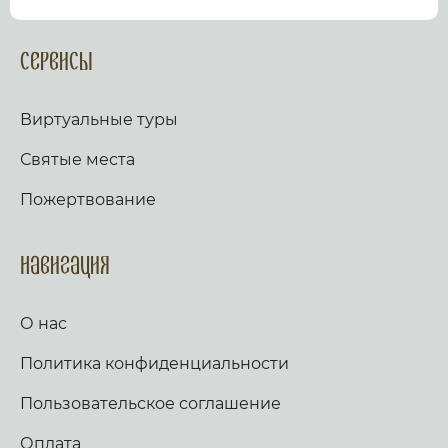
посмотрев виртуальный тур по культурному или
религиозному объекту.
Оказываем верующим
помощь в возжжения свечей за здравие и
Сервисы
упокой в христианских храмах Иерусалима и
других стран и городов. Помогаем людям
разместить письмо Богу с тем или иным
Виртуальные туры
вопросом. Письма помещаются в Стену Плача,
Часовню Адама и в Колонну, рассеченную
Святые места
Благодатным огнем.
Оказываем помощь
верующим в получении свечей и церковных
Пожертвование
товаров, освященных на камне Миропомазания.
Навигация
О нас
Политика конфиденциальности
Пользовательское соглашение
Оплата