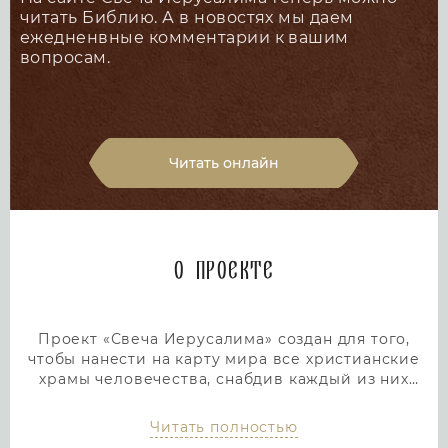
читать Библию. А в новостях мы даем
ежедненвные комментарии к вашим
вопросам.
Читать онлайн
О проекте
Проект «Свеча Иерусалима» создан для того,
чтобы нанести на карту мира все христианские
храмы человечества, снабдив каждый из них
подробным и интересным описанием. Тем самым
мы дадим людям возможность посетить любой
Читать полностью
храм или дольмен не выходя из дома, просто