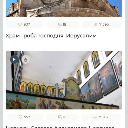
907
18
71596
Храм Гроба Господня, Иерусалим
557
0
39287