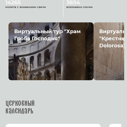
14265
3854
молитв с возжением свечи
возложено писем
Виртуальный тур "Храм
Виртуаль
Гроба Господня"
"Крестный
Dolorosa)
Церковный
календарь