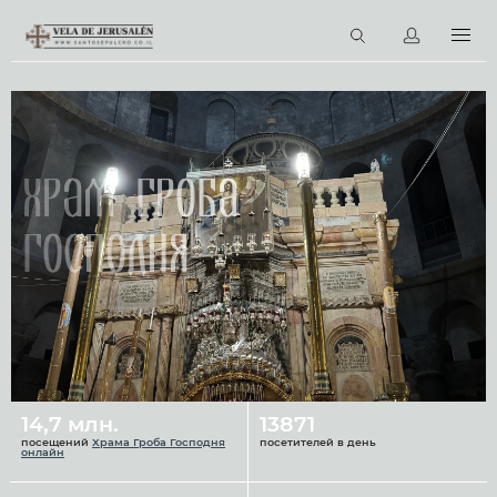
RU
Виртуальные туры
Библиотека
Наши святыни
Храм Гроба
Новости
Господня
Церковный календарь
14,7 млн.
13871
посещений
Храма Гроба Господня
посетителей в день
онлайн