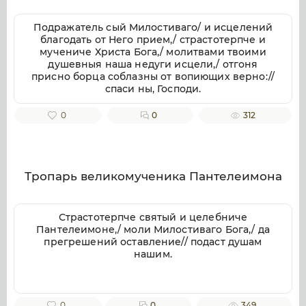
Подражатель сый Милостиваго/ и исцелений
благодать от Него прием,/ страстотерпче и
мучениче Христа Бога,/ молитвами твоими
душевныя наша недуги исцели,/ отгоня
присно борца соблазны от вопиющих верно://
спаси ны, Господи.
0
0
312
Тропарь великомученика Пантелеимона
Страстотерпче святый и целебниче
Пантелеимоне,/ моли Милостиваго Бога,/ да
прегрешений оставление// подаст душам
нашим.
0
0
349