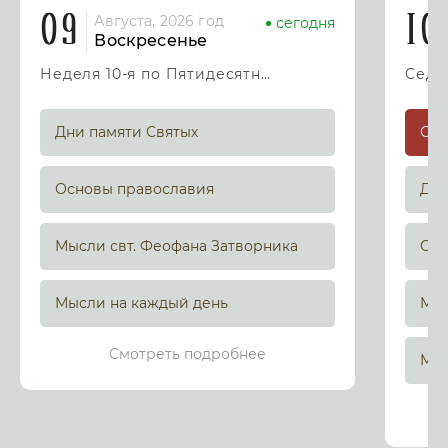
09
10
Августа, 2026 год
сегодня
Воскресенье
Неделя 10-я по Пятидесятнице
Дни памяти Святых
Основы православия
Дни
Мысли свт. Феофана Затворника
Осн
Мысли на каждый день
Мыс
Смотреть подробнее
Мыс