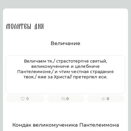
Молитвы дня
Величание
Величаем тя,/ страстотерпче святый,
великомучениче и целебниче
Пантелеимоне,/ и чтим честная страдания
твоя,/ яже за Христа// претерпел еси.
0
0
0
Кондак великомученика Пантелеимона