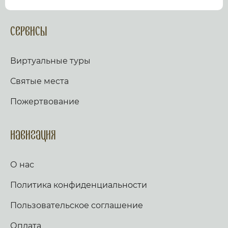
посмотрев виртуальный тур по культурному или
религиозному объекту.
Оказываем верующим
помощь в возжжения свечей за здравие и
Сервисы
упокой в христианских храмах Иерусалима и
других стран и городов. Помогаем людям
разместить письмо Богу с тем или иным
Виртуальные туры
вопросом. Письма помещаются в Стену Плача,
Часовню Адама и в Колонну, рассеченную
Святые места
Благодатным огнем.
Оказываем помощь
верующим в получении свечей и церковных
Пожертвование
товаров, освященных на камне Миропомазания.
Навигация
О нас
Политика конфиденциальности
Пользовательское соглашение
Оплата