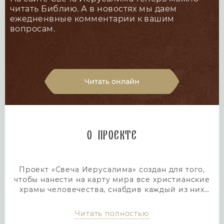
читать Библию. А в новостях мы даем
ежедненвные комментарии к вашим
вопросам.
Читать онлайн
О проекте
Проект «Свеча Иерусалима» создан для того,
чтобы нанести на карту мира все христианские
храмы человечества, снабдив каждый из них
подробным и интересным описанием. Тем самым
мы дадим людям возможность посетить любой
Читать полностью
храм или дольмен не выходя из дома, просто