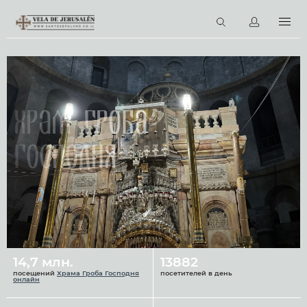
RU
Виртуальные туры
Библиотека
Наши святыни
Храм Гроба
Новости
Господня
Церковный календарь
14,7 млн.
13882
посещений
Храма Гроба Господня
посетителей в день
онлайн