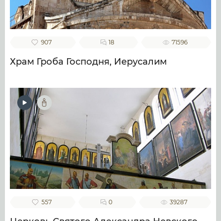
907
18
71596
Храм Гроба Господня, Иерусалим
557
0
39287