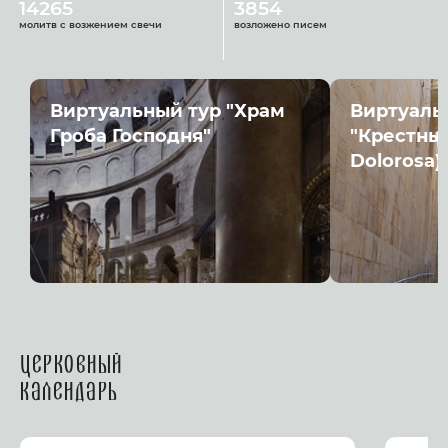
14265
3854
молитв с возжением свечи
возложено писем
Виртуальный тур "Храм
Виртуаль
Гроба Господня"
"Крестный
Dolorosa)
Церковный
календарь