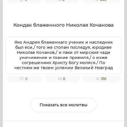
Кондак блаженного Николая Кочанова
Яко Андрея блаженнаго ученик и наследник
был еси,/ того же стопам последуя, юродиве
Николае Кочанов,/ и паки от мирския чади
уничижение и пхание приемля,/ о ихже
согрешениих Христу Богу моляся./ По
честнем же твоем успении Великий Новград
имать мощи твоя в себе,/ яко неистощимое
сокровище,/ подаеши бо исцеление/ с верою
0
0
310
к раке мощей твоих приходящим/ и успение
твое честно славящим.
Показать все молитвы