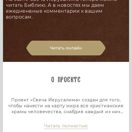
читать Библию. А в новостях мы даем
ежедненвные комментарии к вашим
вопросам.
Читать онлайн
О проекте
Проект «Свеча Иерусалима» создан для того,
чтобы нанести на карту мира все христианские
храмы человечества, снабдив каждый из них
подробным и интересным описанием. Тем самым
мы дадим людям возможность посетить любой
Читать полностью
храм или дольмен не выходя из дома, просто