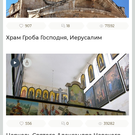
907
18
71592
Храм Гроба Господня, Иерусалим
556
0
39282