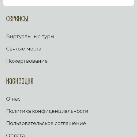
посмотрев виртуальный тур по культурному или
религиозному объекту.
Оказываем верующим
помощь в возжжения свечей за здравие и
Сервисы
упокой в христианских храмах Иерусалима и
других стран и городов. Помогаем людям
разместить письмо Богу с тем или иным
Виртуальные туры
вопросом. Письма помещаются в Стену Плача,
Часовню Адама и в Колонну, рассеченную
Святые места
Благодатным огнем.
Оказываем помощь
верующим в получении свечей и церковных
Пожертвование
товаров, освященных на камне Миропомазания.
Навигация
О нас
Политика конфиденциальности
Пользовательское соглашение
Оплата