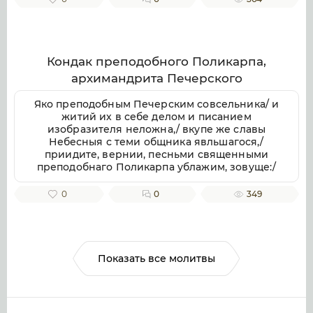
Милостив, спаси души наша.
Кондак преподобного Поликарпа,
архимандрита Печерского
Яко преподобным Печерским совсельника/ и
житий их в себе делом и писанием
изобразителя неложна,/ вкупе же славы
Небесныя с теми общника явльшагося,/
приидите, вернии, песньми священными
преподобнаго Поликарпа ублажим, зовуще:/
радуйся, архимандритов Печерских похвало.
0
0
349
Показать все молитвы