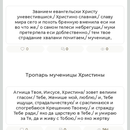
Званием евангельски Христу
уневестившися,/ Христино славная,/ славу
мира сего и похоть бренную вменила еси ни
во что же,/ о самом телеси небрегущи,/ муки
претерпела еси доблественно,/ тем твое
страдание хвалами почитаем,/ мученице,
Христу тезоименитая.
0
0
0
Тропарь мученицы Христины
Агница Твоя, Иисусе, Христина/ зовет велиим
гласом:/ Тебе, Женише мой, люблю,/ и, Тебе
ищущи, страдальчествую/ и сраспинаюся и
спогребаюся Крещению Твоему,/ и стражду
Тебе ради,/ яко да царствую в Тебе,/ и умираю
за Тя, да и живу с Тобою,/ но яко жертву
непорочную приими мя,/ с любовию
пожершуюся Тебе.// Тоя молитвами, яко
0
0
564