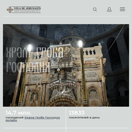
RU
Виртуальные туры
Библиотека
Наши святыни
Храм Гроба
Новости
Господня
Церковный календарь
14,7 млн.
13833
посещений
Храма Гроба Господня
посетителей в день
онлайн