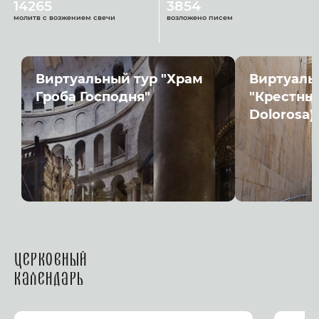
14265
3854
молитв с возжением свечи
возложено писем
Виртуальный тур "Храм
Виртуаль
Гроба Господня"
"Крестный
Dolorosa)
Церковный
календарь