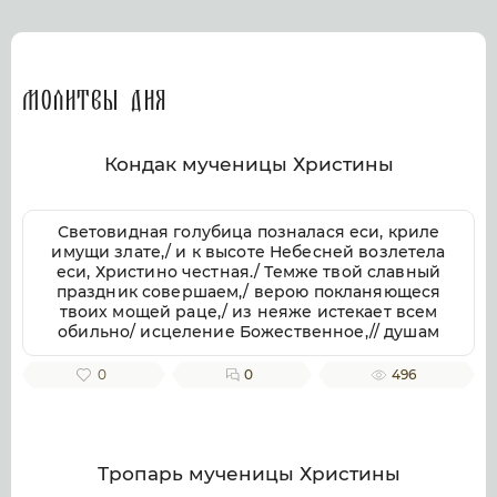
Молитвы дня
Кондак мученицы Христины
Световидная голубица позналася еси, криле
имущи злате,/ и к высоте Небесней возлетела
еси, Христино честная./ Темже твой славный
праздник совершаем,/ верою покланяющеся
твоих мощей раце,/ из неяже истекает всем
обильно/ исцеление Божественное,// душам
же и телом.
0
0
496
Тропарь мученицы Христины