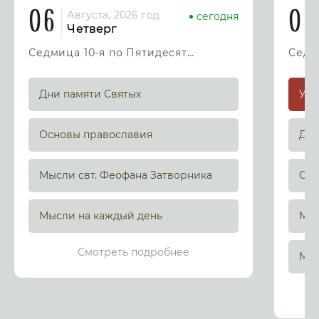
06
07
Августа, 2026 год
сегодня
Четверг
Седмица 10-я по Пятидесятнице
Дни памяти Святых
Основы православия
Дни
Мысли свт. Феофана Затворника
Осн
Мысли на каждый день
Мыс
Смотреть подробнее
Мыс