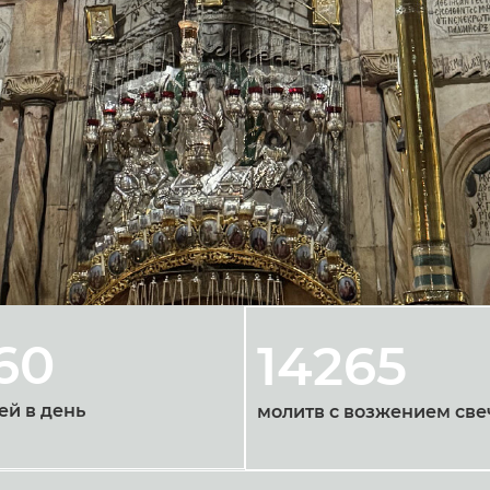
60
14265
ей в день
молитв с возжением све