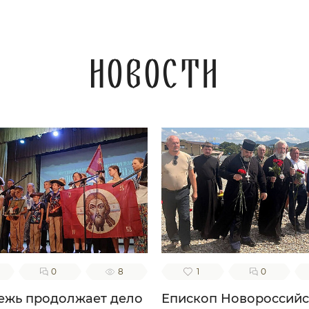
Новости
0
8
1
0
жь продолжает дело
Епископ Новороссий