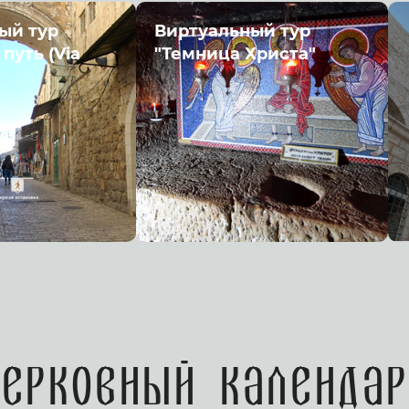
ый тур
Виртуальный тур
путь (Via
"Темница Христа"
Церковный календар