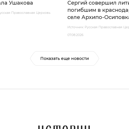
ла Ушакова
Сергий совершил лит
погибшим в краснод
Русская Православная Церковь
селе Архипо-Осиповк
Источник: Русская Православная Це
07.08.2026
Показать еще новости