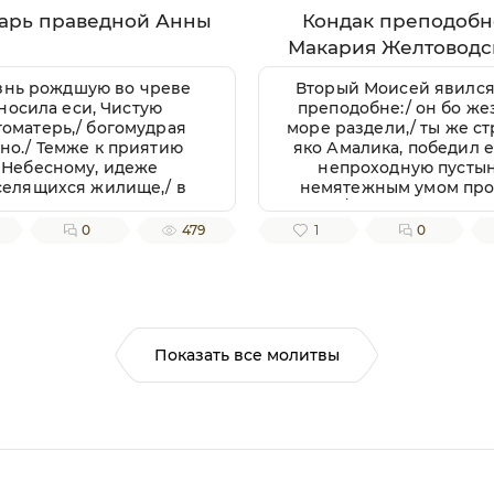
арь праведной Анны
Кондак преподобн
Макария Желтоводс
Унженского
нь рождшую во чреве
Вторый Моисей явился
носила еси, Чистую
преподобне:/ он бо же
гоматерь,/ богомудрая
море раздели,/ ты же ст
но./ Темже к приятию
яко Амалика, победил е
Небесному, идеже
непроходную пусты
селящихся жилище,/ в
немятежным умом пр
аве радующися, ныне
еси,/ в нейже молитв
авилася еси,/ чтущим тя
твоими велие чудо сот
0
479
1
0
бовию/ прегрешений
еси:/ гладныя люди 
росящи очищение,//
изобилия прекормил ес
присноблаженная.
ныне молися Господе
подати всем печаль
утешение,/ Макарие, 
приснопамятне,/ и
Показать все молитвы
Галичестей стране и 
Российстей земли/ похв
утверждение.