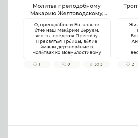
Молитва преподобному
Троп
Макарию Желтоводскому,
Унженскому
О, преподо́бне и Богоно́сне
Жиз
о́тче наш Мака́рие! Ве́руем,
я́ко ты, предстоя́ Престо́лу
Бо
Пресвяты́я Тро́ицы, ве́лие
Ан
и́маши дерзнове́ние в
моли́твах ко Всеми́лостивому
ве
Го́споду Бо́гу, И́же всегда́
сл
послу́шает тебе́, ве́рнаго раба́
прест
1
0
3013
2
и уго́дника Своего́. Сего́ ра́ди
лю
с умиле́нием смире́нно
п
припа́даем к тебе́, свя́тче
Бо́жий, не премолчи́ о нас
моли́тися ко Го́споду Бо́гу, в
Тро́ице покланя́емому и
сла́вимому, да ми́лостиво
призре́в на ны, не попу́стит
нам поги́бнути во гресе́х
на́ших, но да возста́вит нас
па́дших, да пода́ст
исправле́ние зло́му и
окая́нному на́шему житию́, от