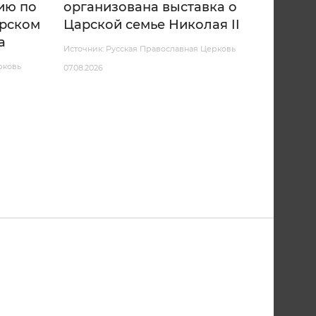
ию по
организована выставка о
арском
Царской семье Николая II
а
Источник: Русская Православная Церковь
рковь
07.08.2026