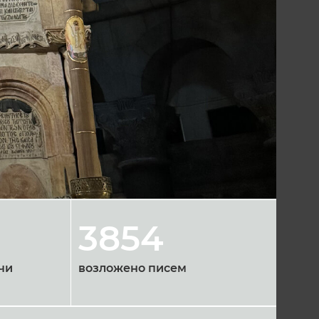
3854
чи
возложено писем