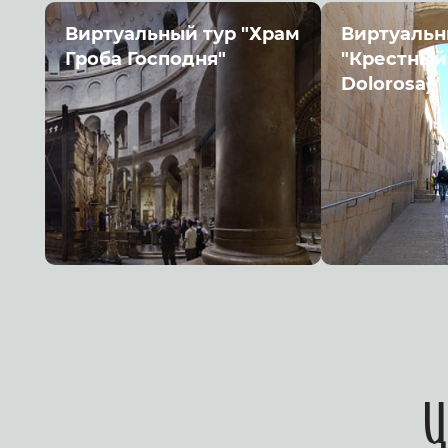
Виртуальный тур "Храм
Виртуальн
Гроба Господня"
"Крестный 
Dolorosa)"