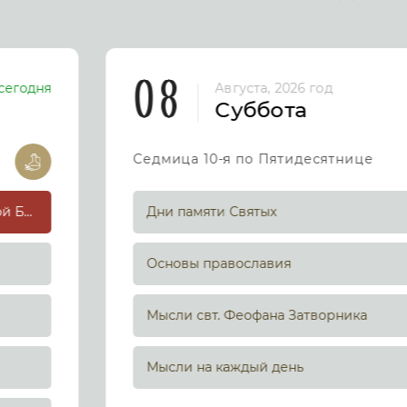
08
сегодня
Августа, 2026 год
Суббота
Седмица 10-я по Пятидесятнице
Успение праведной Анны, матери Пресвятой Богородицы
Дни памяти Святых
Основы православия
Мысли свт. Феофана Затворника
Мысли на каждый день