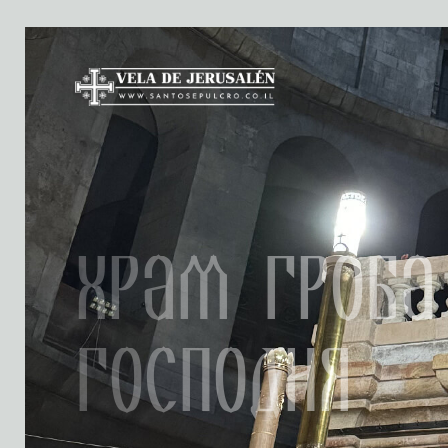
Храм Гроба
Господня