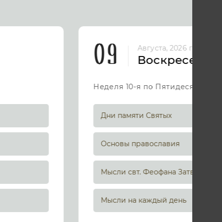
09
Августа, 2026 год
Воскресенье
Неделя 10-я по Пятидесятнице
Дни памяти Святых
Основы православия
Мысли свт. Феофана Затворника
Мысли на каждый день