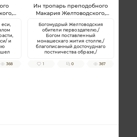
ого
Ин тропарь преподобного
кого,
Макария Желтоводского,
Унженского
 еси,
Богомудрый Желтоводския
злом
обители первоздателю,/
расти,
Богом поставленный
си/ и
монашескаго жития столпе,/
ню
благописанный досточуднаго
ошел
постничества образе,/
ами
Богозданный Духа Святаго
ворил
сосуде,/ златозарное Русския
368
1
0
367
до
земли светило всесветлое,/
и./ И
молим тя, отче Макарие,/
ви/
светозарною молитв твоих
ным
лучею разрешай мрачных
отче
страстей наших облак.
же
всей
ала и