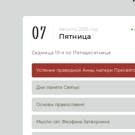
07
Августа, 2026 год
Пятница
Седмица 10-я по Пятидесятнице
Дни памяти Святых
Основы православия
Мысли свт. Феофана Затворника