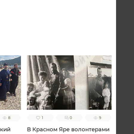
8
1
0
9
ский
В Красном Яре волонтерами