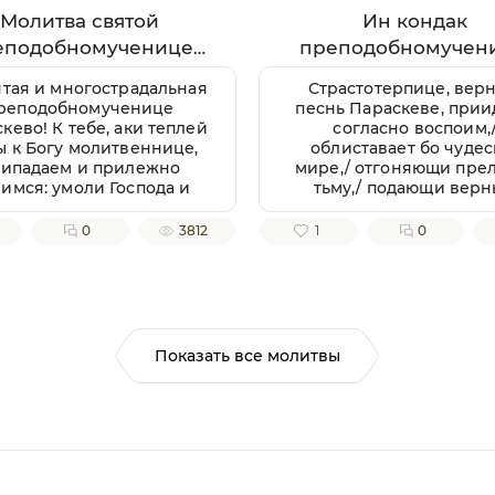
Молитва святой
Ин кондак
еподобномученице
преподобномучен
араскеве Римской
Параскевы
ятая и многострадальная
Страстотерпице, верн
реподобномученице
песнь Параскеве, прии
кево! К тебе, аки теплей
согласно воспоим,
ы к Богу молитвеннице,
облиставает бо чудес
ипадаем и прилежно
мире,/ отгоняющи пре
имся: умоли Господа и
тьму,/ подающи вер
дыку нашего пробавити
благодать независтн
милость Свою к нам,
зовущим:/ радуйся, му
0
3812
1
0
достойным рабом Его,
многострадальная
вати же нам душевное и
лесное здравие, земли
плодоносие, воздуха
лагорастворение, во
гочестии христианстем
Показать все молитвы
реуспеяние, к житию
ременному нужная и
ьная, и вся ко спасению
отребная; да мирно и
лагочестно поживше,
обимся благую кончину
истианскую улучити и