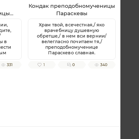
Кондак преподобномученицы
ицы
Параскевы
ии,
Храм твой, всечестная,/ яко
дите,
врачебницу душевную
/
обретше,/ в нем вси вернии/
ы в
велегласно почитаем тя,/
лести
преподобномученице
ным
Параскево славная.
ую,
ченице
331
1
0
340
.