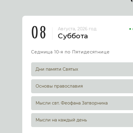
08
Августа, 2026 год
Суббота
Седмица 10-я по Пятидесятнице
Дни памяти Святых
Основы православия
Мысли свт. Феофана Затворника
Мысли на каждый день