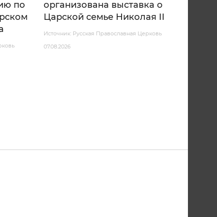
ию по
организована выставка о
арском
Царской семье Николая II
а
Источник: Русская Православная Церковь
рковь
07.08.2026