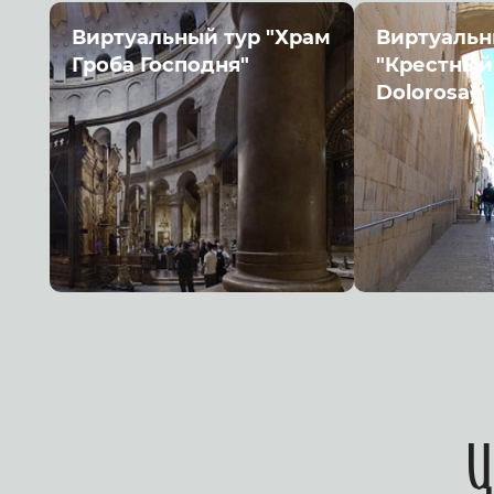
Виртуальный тур "Храм
Виртуальн
Гроба Господня"
"Крестный 
Dolorosa)"