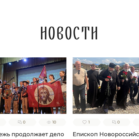
Царствие Небесное
наследити. Ей,
редстательнице наша
ая! Не посрами упования
ашего, еже по Бозе и
Новости
есвятей Богородице
кое на Тя возлагаем, но
уди нам ходатаица во
асение, да сподобимся
купе с тобою и всеми
святыми в радости
енства вечнаго славити
о твоем заступлении
еликую милость Бога
шего, Отца, и Сына, и
го Духа, ныне и присно,
во веки веков. Аминь.
0
10
1
0
жь продолжает дело
Епископ Новороссий