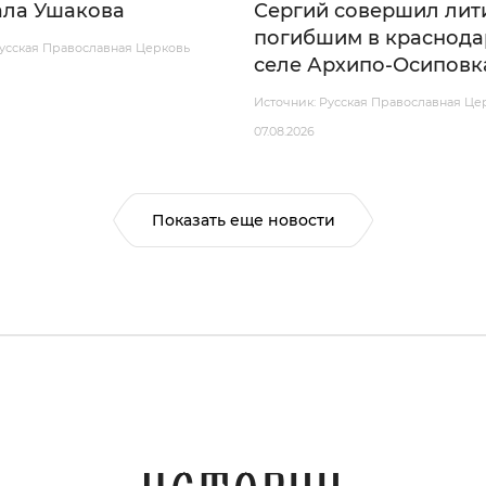
ла Ушакова
Сергий совершил лит
погибшим в краснод
Русская Православная Церковь
селе Архипо-Осиповк
Источник: Русская Православная Це
07.08.2026
Показать еще новости