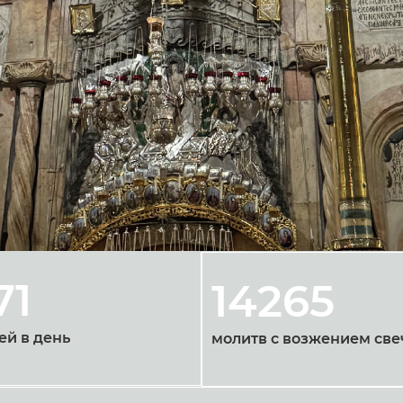
71
14265
ей в день
молитв с возжением све