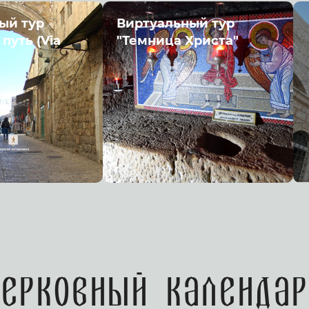
ый тур
Виртуальный тур
путь (Via
"Темница Христа"
Церковный календар