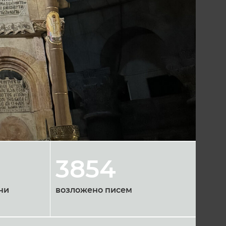
3854
чи
возложено писем