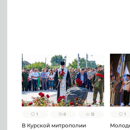
песнь тебе приносящих, тебе
ублажаем, отче Моисее, тя
воспеваем, чистоты
п
светильниче, прославляюще
благ
милостиваго Бога, во Святей
н
Безначальней Троице
Пр
славимаго Отца и Сына и
креп
Святаго Духа, ныне и присно
б
и во веки веков. Аминь.
сп
в
блаж
в
в
на
Свята
и 
1
0
12
1
В Курской митрополии
Молоде