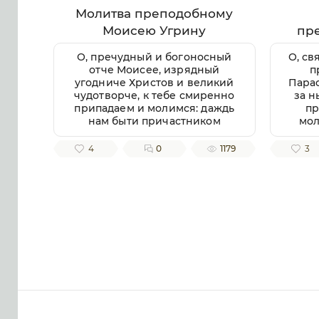
Молитва преподобному
Моисею Угрину
пр
П
О, пречудный и богоносный
О, св
отче Моисее, изрядный
п
угодниче Христов и великий
Парас
чудотворче, к тебе смиренно
за н
припадаем и молимся: даждь
пр
нам быти причастником
мол
любве твоея ко Богу и
Вла
ближнему, помози нам
4
0
1179
3
творити волю Господню в
не
простоте сердца и смирении,
даро
заповеди Господни
те
совершати
непогрешительно, призри
б
благоутробно на всякую душу
бла
верных твоих чтителей,
п
милости и помощи твоея
в
ищущих. Ей, всеблагий
довол
угодниче Божий, услыши нас,
п
молящихся тебе, и не презри
б
нас, требующих твоего
спод
заступления и достойную
хр