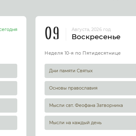
09
сегодня
Августа, 2026 год
Воскресенье
Неделя 10-я по Пятидесятнице
Дни памяти Святых
Основы православия
Мысли свт. Феофана Затворника
Мысли на каждый день