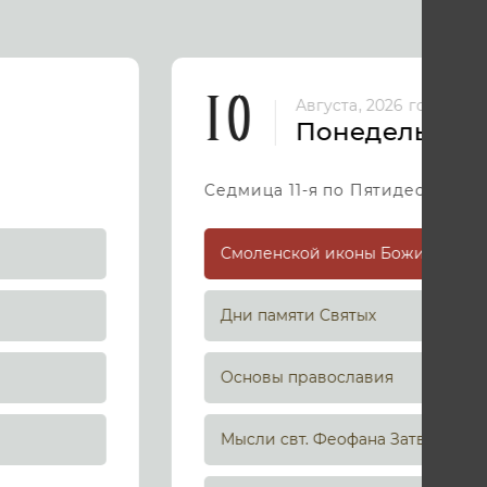
10
Августа, 2026 год
Понедельник
Седмица 11-я по Пятидесятниц
Дни памяти Святых
Основы православия
Мысли свт. Феофана Затворника