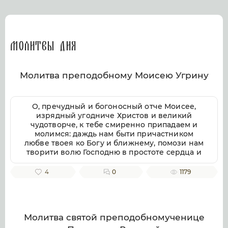
Молитвы дня
Молитва преподобному Моисею Угрину
О, пречудный и богоносный отче Моисее,
изрядный угодниче Христов и великий
чудотворче, к тебе смиренно припадаем и
молимся: даждь нам быти причастником
любве твоея ко Богу и ближнему, помози нам
творити волю Господню в простоте сердца и
смирении, заповеди Господни совершати
непогрешительно, призри благоутробно на
4
0
1179
всякую душу верных твоих чтителей, милости
и помощи твоея ищущих. Ей, всеблагий
угодниче Божий, услыши нас, молящихся
тебе, и не презри нас, требующих твоего
заступления и достойную песнь тебе
Молитва святой преподобномученице
приносящих, тебе ублажаем, отче Моисее, тя