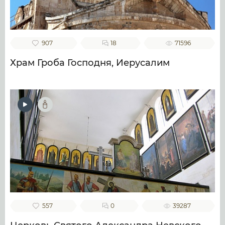
907
18
71596
Храм Гроба Господня, Иерусалим
557
0
39287