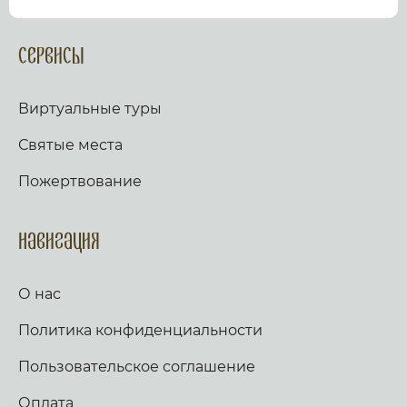
посмотрев виртуальный тур по культурному или
религиозному объекту.
Оказываем верующим
помощь в возжжения свечей за здравие и
Сервисы
упокой в христианских храмах Иерусалима и
других стран и городов. Помогаем людям
разместить письмо Богу с тем или иным
Виртуальные туры
вопросом. Письма помещаются в Стену Плача,
Часовню Адама и в Колонну, рассеченную
Святые места
Благодатным огнем.
Оказываем помощь
верующим в получении свечей и церковных
Пожертвование
товаров, освященных на камне Миропомазания.
Навигация
О нас
Политика конфиденциальности
Пользовательское соглашение
Оплата