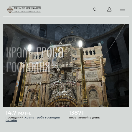
RU
Виртуальные туры
Библиотека
Наши святыни
Храм Гроба
Новости
Господня
Церковный календарь
14,7 млн.
13871
посещений
Храма Гроба Господня
посетителей в день
онлайн