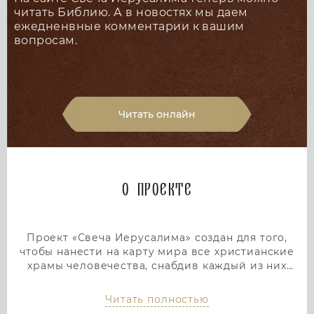
читать Библию. А в новостях мы даем
ежедненвные комментарии к вашим
вопросам.
Читать онлайн
О проекте
Проект «Свеча Иерусалима» создан для того,
чтобы нанести на карту мира все христианские
храмы человечества, снабдив каждый из них
подробным и интересным описанием. Тем самым
мы дадим людям возможность посетить любой
Читать полностью
храм или дольмен не выходя из дома, просто