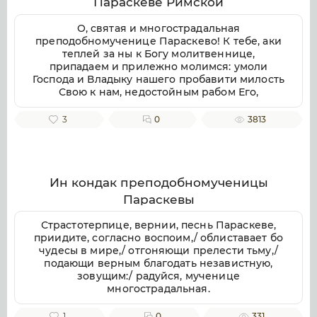
Параскеве Римской
воспеваем, чистоты светильниче,
прославляюще милостиваго Бога, во Святей
О, святая и многострадальная
Безначальней Троице славимаго Отца и Сына
преподобномученице Параскево! К тебе, аки
и Святаго Духа, ныне и присно и во веки
теплей за ны к Богу молитвеннице,
веков. Аминь.
припадаем и прилежно молимся: умоли
Господа и Владыку нашего пробавити милость
Свою к нам, недостойным рабом Его,
даровати же нам душевное и телесное
здравие, земли плодоносие, воздуха
3
0
3813
благорастворение, во благочестии
христианстем преуспеяние, к житию
временному нужная и довольная, и вся ко
спасению потребная; да мирно и благочестно
поживше, сподобимся благую кончину
Ин кондак преподобномученицы
христианскую улучити и Царствие Небесное
Параскевы
наследити. Ей, предстательнице наша благая!
Не посрами упования нашего, еже по Бозе и
Страстотерпице, вернии, песнь Параскеве,
Пресвятей Богородице крепкое на Тя
приидите, согласно воспоим,/ облиставает бо
возлагаем, но буди нам ходатаица во
чудесы в мире,/ отгоняющи прелести тьму,/
спасение, да сподобимся вкупе с тобою и
подающи верным благодать независтную,
всеми святыми в радости блаженства
зовущим:/ радуйся, мученице
вечнаго славити во твоем заступлении
многострадальная.
великую милость Бога нашего, Отца, и Сына,
и Святаго Духа, ныне и присно, и во веки
1
0
331