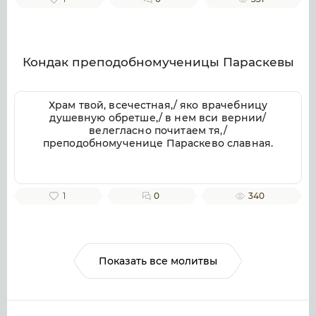
веков. Аминь.
Кондак преподобномученицы Параскевы
Храм твой, всечестная,/ яко врачебницу
душевную обретше,/ в нем вси вернии/
велегласно почитаем тя,/
преподобномученице Параскево славная.
1
0
340
Показать все молитвы