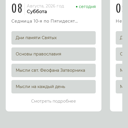
08
09
Августа, 2026 год
сегодня
Суббота
Седмица 10-я по Пятидесятнице
Дни памяти Святых
Дни
Основы православия
Осн
Мысли свт. Феофана Затворника
Мыс
Мысли на каждый день
Мыс
Смотреть подробнее