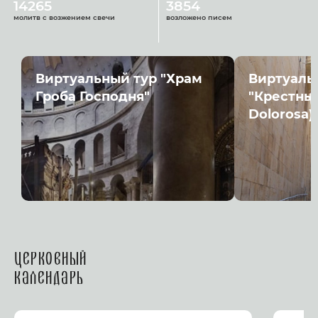
14265
3854
молитв с возжением свечи
возложено писем
Виртуальный тур "Храм
Виртуаль
Гроба Господня"
"Крестный
Dolorosa)
Церковный
календарь