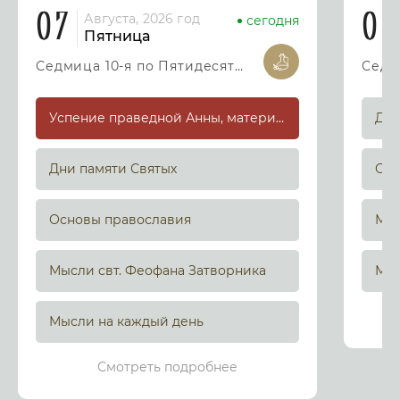
07
08
Августа, 2026 год
сегодня
Пятница
Седмица 10-я по Пятидесятнице
Успение праведной Анны, матери Пресвятой Богородицы
Дни
Дни памяти Святых
Осн
Основы православия
Мыс
Мысли свт. Феофана Затворника
Мыс
Мысли на каждый день
Смотреть подробнее