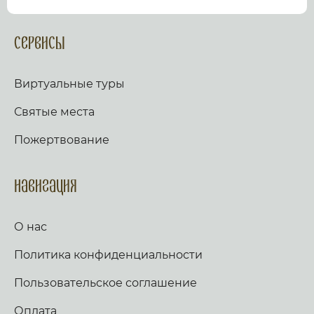
посмотрев виртуальный тур по культурному или
религиозному объекту.
Оказываем верующим
помощь в возжжения свечей за здравие и
Сервисы
упокой в христианских храмах Иерусалима и
других стран и городов. Помогаем людям
разместить письмо Богу с тем или иным
Виртуальные туры
вопросом. Письма помещаются в Стену Плача,
Часовню Адама и в Колонну, рассеченную
Святые места
Благодатным огнем.
Оказываем помощь
верующим в получении свечей и церковных
Пожертвование
товаров, освященных на камне Миропомазания.
Навигация
О нас
Политика конфиденциальности
Пользовательское соглашение
Оплата