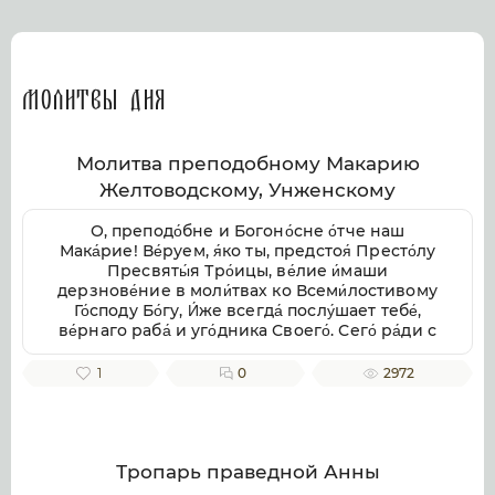
Молитвы дня
Молитва преподобному Макарию
Желтоводскому, Унженскому
О, преподо́бне и Богоно́сне о́тче наш
Мака́рие! Ве́руем, я́ко ты, предстоя́ Престо́лу
Пресвяты́я Тро́ицы, ве́лие и́маши
дерзнове́ние в моли́твах ко Всеми́лостивому
Го́споду Бо́гу, И́же всегда́ послу́шает тебе́,
ве́рнаго раба́ и уго́дника Своего́. Сего́ ра́ди с
умиле́нием смире́нно припа́даем к тебе́,
свя́тче Бо́жий, не премолчи́ о нас моли́тися ко
1
0
2972
Го́споду Бо́гу, в Тро́ице покланя́емому и
сла́вимому, да ми́лостиво призре́в на ны, не
попу́стит нам поги́бнути во гресе́х на́ших, но
да возста́вит нас па́дших, да пода́ст
исправле́ние зло́му и окая́нному на́шему
Тропарь праведной Анны
житию́, от гряду́щих грехопаде́ний восхища́я,