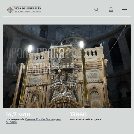
RU
Виртуальные туры
Библиотека
Наши святыни
Храм Гроба
Новости
Господня
Церковный календарь
14,7 млн.
13860
посещений
Храма Гроба Господня
посетителей в день
онлайн