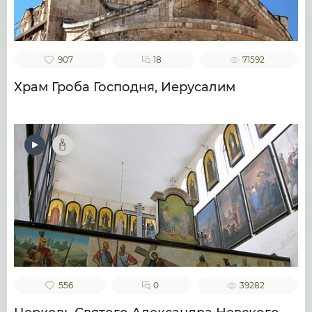
907
18
71592
Храм Гроба Господня, Иерусалим
556
0
39282