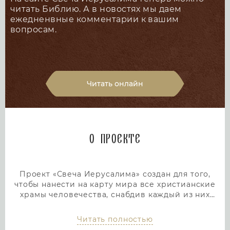
читать Библию. А в новостях мы даем
ежедненвные комментарии к вашим
вопросам.
Читать онлайн
О проекте
Проект «Свеча Иерусалима» создан для того,
чтобы нанести на карту мира все христианские
храмы человечества, снабдив каждый из них
подробным и интересным описанием. Тем самым
мы дадим людям возможность посетить любой
Читать полностью
храм или дольмен не выходя из дома, просто