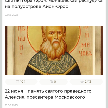
Святая гора Афон: монашеская респудика
на полуострове Айон-Орос
22.06.2025
104
0
2413
22 июня – память святого праведного
Алексия, пресвитера Московского
21.06.2025