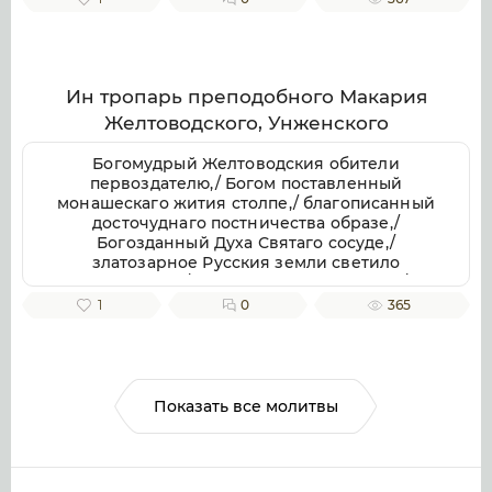
отче приснопамятне,/ иже Галичестей стране
и всей Российстей земли/ похвала и
утверждение.
Ин тропарь преподобного Макария
Желтоводского, Унженского
Богомудрый Желтоводския обители
первоздателю,/ Богом поставленный
монашескаго жития столпе,/ благописанный
досточуднаго постничества образе,/
Богозданный Духа Святаго сосуде,/
златозарное Русския земли светило
всесветлое,/ молим тя, отче Макарие,/
светозарною молитв твоих лучею разрешай
1
0
365
мрачных страстей наших облак.
Показать все молитвы