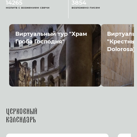
14265
3854
молитв с возжением свечи
возложено писем
Виртуальный тур "Храм
Виртуаль
Гроба Господня"
"Крестный
Dolorosa)
Церковный
календарь