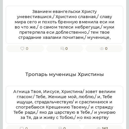
Званием евангельски Христу
уневестившися,/ Христино славная,/ славу
мира сего и похоть бренную вменила еси ни
во что же,/ о самом телеси небрегущи,/ муки
претерпела еси доблественно,/ тем твое
страдание хвалами почитаем,/ мученице,
Христу тезоименитая.
0
0
0
Тропарь мученицы Христины
Агница Твоя, Иисусе, Христина/ зовет велиим
гласом:/ Тебе, Женише мой, люблю,/ и, Тебе
ищущи, страдальчествую/ и сраспинаюся и
спогребаюся Крещению Твоему,/ и стражду
Тебе ради,/ яко да царствую в Тебе,/ и умираю
за Тя, да и живу с Тобою,/ но яко жертву
непорочную приими мя,/ с любовию
пожершуюся Тебе.// Тоя молитвами, яко
0
0
563