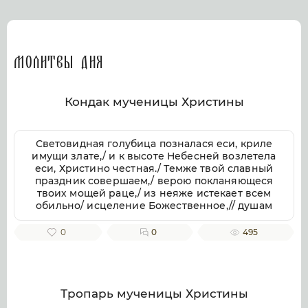
Молитвы дня
Кондак мученицы Христины
Световидная голубица позналася еси, криле
имущи злате,/ и к высоте Небесней возлетела
еси, Христино честная./ Темже твой славный
праздник совершаем,/ верою покланяющеся
твоих мощей раце,/ из неяже истекает всем
обильно/ исцеление Божественное,// душам
же и телом.
0
0
495
Тропарь мученицы Христины