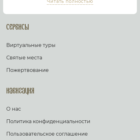
Читать полностью
храм или дольмен не выходя из дома, просто
посмотрев виртуальный тур по культурному или
религиозному объекту.
Оказываем верующим
помощь в возжжения свечей за здравие и
Сервисы
упокой в христианских храмах Иерусалима и
других стран и городов. Помогаем людям
разместить письмо Богу с тем или иным
Виртуальные туры
вопросом. Письма помещаются в Стену Плача,
Часовню Адама и в Колонну, рассеченную
Святые места
Благодатным огнем.
Оказываем помощь
верующим в получении свечей и церковных
Пожертвование
товаров, освященных на камне Миропомазания.
Навигация
О нас
Политика конфиденциальности
Пользовательское соглашение