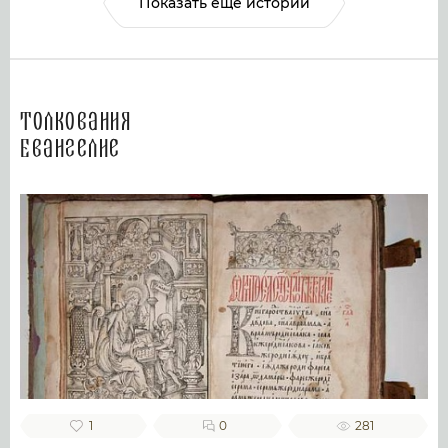
Показать ещё истории
Толкования
Евангелие
1
0
281