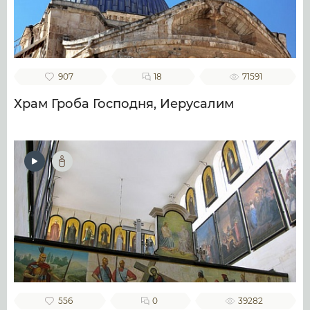
907
18
71591
Храм Гроба Господня, Иерусалим
556
0
39282