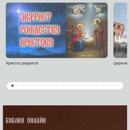
Христос родился!
Церковь
Библия онлайн