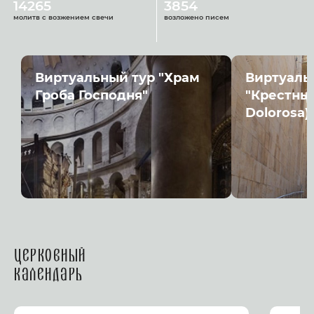
14265
3854
молитв с возжением свечи
возложено писем
Виртуальный тур "Храм
Виртуаль
Гроба Господня"
"Крестный
Dolorosa)
Церковный
календарь