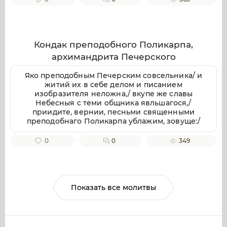
Милостив, спаси души наша.
Кондак преподобного Поликарпа,
архимандрита Печерского
Яко преподобным Печерским совсельника/ и
житий их в себе делом и писанием
изобразителя неложна,/ вкупе же славы
Небесныя с теми общника явльшагося,/
приидите, вернии, песньми священными
преподобнаго Поликарпа ублажим, зовуще:/
радуйся, архимандритов Печерских похвало.
0
0
349
Показать все молитвы