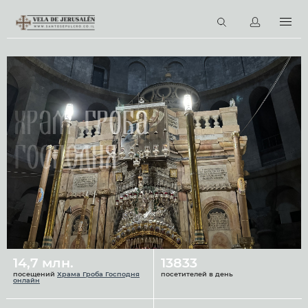
RU
Виртуальные туры
Библиотека
Наши святыни
Храм Гроба
Новости
Господня
Церковный календарь
14,7 млн.
13833
посещений
Храма Гроба Господня
посетителей в день
онлайн