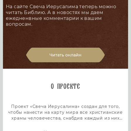
На сайте Свеча Иерусалима теперь можно
читать Библию. А в новостях мы даем
ежедненвные комментарии к вашим
вопросам.
Читать онлайн
О проекте
Проект «Свеча Иерусалима» создан для того,
чтобы нанести на карту мира все христианские
храмы человечества, снабдив каждый из них
подробным и интересным описанием. Тем самым
мы дадим людям возможность посетить любой