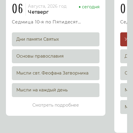
06
07
Августа, 2026 год
сегодня
Четверг
Седмица 10-я по Пятидесятнице
Дни памяти Святых
Основы православия
Дни
Мысли свт. Феофана Затворника
Осн
Мысли на каждый день
Мыс
Смотреть подробнее
Мыс