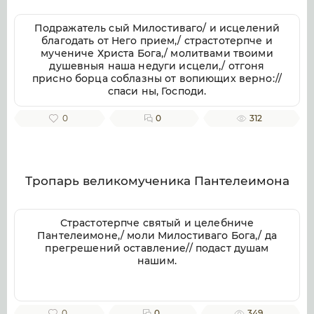
Подражатель сый Милостиваго/ и исцелений
благодать от Него прием,/ страстотерпче и
мучениче Христа Бога,/ молитвами твоими
душевныя наша недуги исцели,/ отгоня
присно борца соблазны от вопиющих верно://
спаси ны, Господи.
0
0
312
Тропарь великомученика Пантелеимона
Страстотерпче святый и целебниче
Пантелеимоне,/ моли Милостиваго Бога,/ да
прегрешений оставление// подаст душам
нашим.
0
0
349