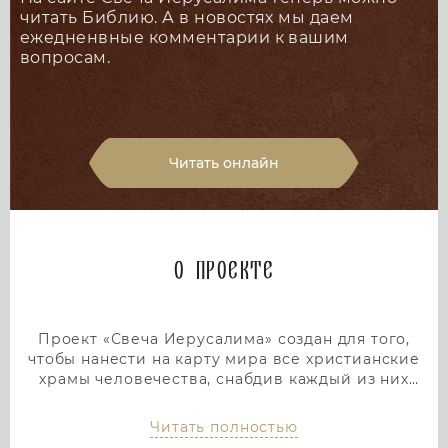
читать Библию. А в новостях мы даем
ежедненвные комментарии к вашим
вопросам.
Читать онлайн
О проекте
Проект «Свеча Иерусалима» создан для того,
чтобы нанести на карту мира все христианские
храмы человечества, снабдив каждый из них
подробным и интересным описанием. Тем самым
мы дадим людям возможность посетить любой
Читать полностью
храм или дольмен не выходя из дома, просто