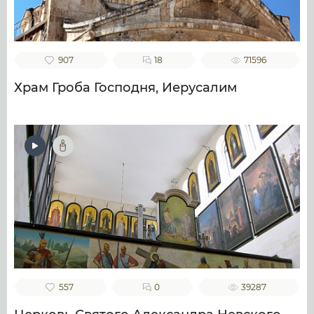
907
18
71596
Храм Гроба Господня, Иерусалим
557
0
39287