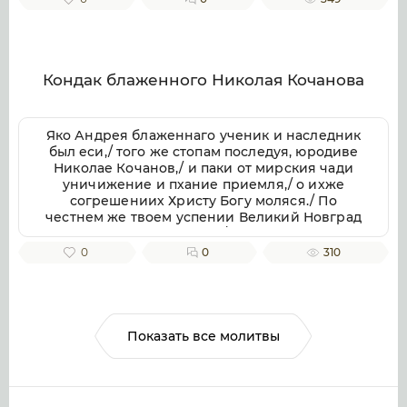
Кондак блаженного Николая Кочанова
Яко Андрея блаженнаго ученик и наследник
был еси,/ того же стопам последуя, юродиве
Николае Кочанов,/ и паки от мирския чади
уничижение и пхание приемля,/ о ихже
согрешениих Христу Богу моляся./ По
честнем же твоем успении Великий Новград
имать мощи твоя в себе,/ яко неистощимое
сокровище,/ подаеши бо исцеление/ с верою
0
0
310
к раке мощей твоих приходящим/ и успение
твое честно славящим.
Показать все молитвы