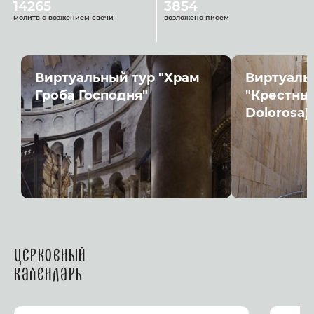
14265
3854
молитв с возжением свечи
возложено писем
Виртуальный тур "Храм
Виртуаль
Гроба Господня"
"Крестный
Dolorosa)
Церковный
календарь