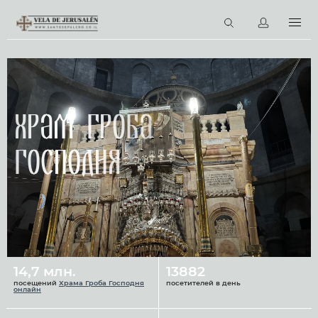
RU
Виртуальные туры
Библиотека
Наши святыни
Храм Гроба
Новости
Господня
Церковный календарь
14,7 млн.
13882
посещений
Храма Гроба Господня
посетителей в день
онлайн