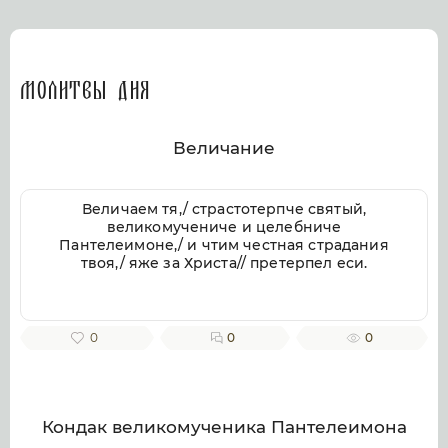
Молитвы дня
Величание
Величаем тя,/ страстотерпче святый,
великомучениче и целебниче
Пантелеимоне,/ и чтим честная страдания
твоя,/ яже за Христа// претерпел еси.
0
0
0
Кондак великомученика Пантелеимона