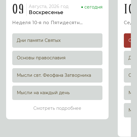
09
10
Августа, 2026 год
сегодня
Воскресенье
Неделя 10-я по Пятидесятнице
Дни памяти Святых
Основы православия
Дни
Мысли свт. Феофана Затворника
Осн
Мысли на каждый день
Мыс
Смотреть подробнее
Мыс