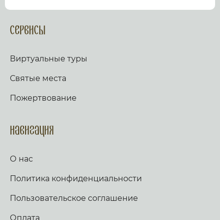
посмотрев виртуальный тур по культурному или
религиозному объекту.
Оказываем верующим
помощь в возжжения свечей за здравие и
Сервисы
упокой в христианских храмах Иерусалима и
других стран и городов. Помогаем людям
разместить письмо Богу с тем или иным
Виртуальные туры
вопросом. Письма помещаются в Стену Плача,
Часовню Адама и в Колонну, рассеченную
Святые места
Благодатным огнем.
Оказываем помощь
верующим в получении свечей и церковных
Пожертвование
товаров, освященных на камне Миропомазания.
Навигация
О нас
Политика конфиденциальности
Пользовательское соглашение
Оплата