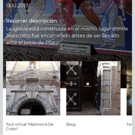
13.10.2017
Recorrer descripción
La iglesia está construida en el mismo lugar donde
Jesucristo fue encarcelado antes de ser llevado
ante el juicio de Pilato.
Tour virtual "Mazmorra De
Вход
Тюр
Cristo"