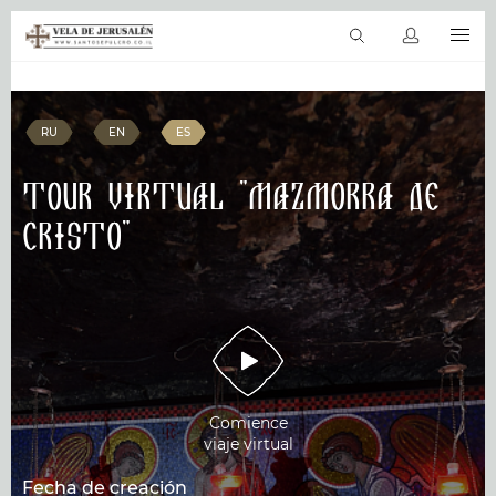
ES
Viajes virtuales
La Biblia en línea
Sitios sagrados
Productos &
RU
EN
ES
Tour virtual "Mazmorra De
Cristo"
Comience
viaje virtual
Fecha de creación