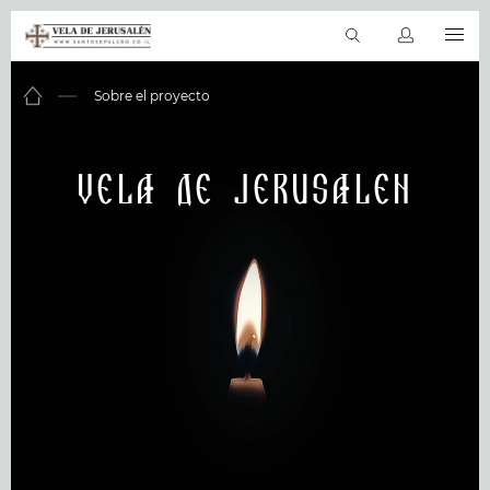
ES
Viajes virtuales
La Biblia en línea
Sitios sagrados
Productos &
Sobre el proyecto
Vela De Jerusalen