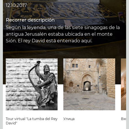
12.10.2017
Recorrer descripción
Según la leyenda, una de las siete sinagogas de la
antigua Jerusalén estaba ubicada en el monte
Sión. El rey David está enterrado aquí.
Tour virtual "La tumba del Rey
Улица
Вход
David"