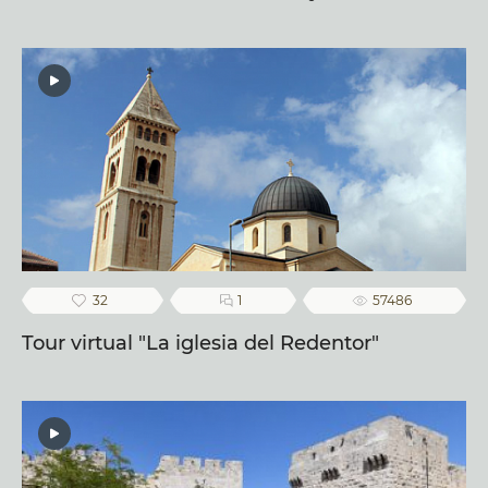
hebreo: “David, el rey de Israel está vivo y existe”.
Estas palabras están vinculadas con una
maravillosa leyenda antigua, según la cual después
de la muerte de David en la tierra desapareció la
luz. El hijo del rey Salomón rezó a Dios,
preguntando: “¿Qué hacemos sin luz, qué
hacemos sin el rey David?”. La respuesta que llegó
de los Cielos es la inscripción que está escrita en el
cobertor de terciopelo – y luego volvió la luz a la
32
1
57486
tierra
Tour virtual "La iglesia del Redentor"
El terciopelo está adornado con coronas de la Tora
de las sinagogas que fueron destruidas durante los
años de Holocausto. La losa tumbal del rey está
adornada con el ornamento tallado en el estilo del