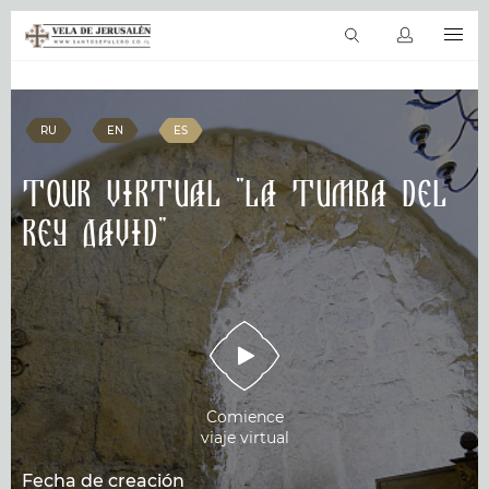
ES
Viajes virtuales
La Biblia en línea
Sitios sagrados
Productos &
RU
EN
ES
Tour virtual "La tumba del
Rey David"
Comience
viaje virtual
Fecha de creación