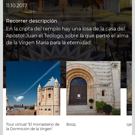
11.10.2017
Recorrer descripción
En la cripta del templo hay una losa de la casa del
Apóstol Juan el Teólogo, sobre la que partió el alma
de la Virgen María para la eternidad.
Tour virtual "El monasterio de
Вход
Цер
la Dormición de la Virgen"