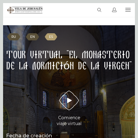
ES
Viajes virtuales
La Biblia en línea
Sitios sagrados
Productos &
RU
EN
ES
Tour virtual "El monasterio
de la Dormición de la Virgen"
Comience
viaje virtual
Fecha de creación