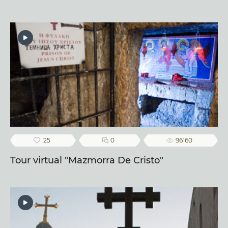
comprado por el gobierno alemán. En la compra
participó personalmente el emperador Guillermo
II. Las autoridades turcas no pudieron rechazar a
un intermediario tan poderoso, porque
necesitaban por aquel entonces un aliado
poderoso europeo. Desde entonces y hasta hoy
este terreno y la iglesia construida sobre él
pertenece a la sociedad alemana de la Tierra
Sagrada, que preside el obispo de la ciudad de
25
0
96160
Colonia.
Tour virtual "Mazmorra De Cristo"
Heinrich Renard, que también nació en Colonia,
fue elegido como arquitecto principal del templo y
de la abadía. El aspecto del templo impresiona por
su eclecticismo , lo cual es poco frecuente en los