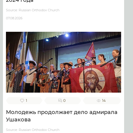
2024 года
Source: Russian Orthodox Church
07.08.2026
1
0
14
Молодежь продолжает дело адмирала
Ушакова
Source: Russian Orthodox Church