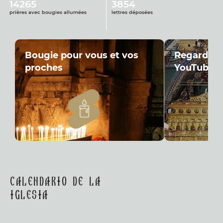
14265
3854
prières avec bougies allumées
lettres déposées
Bougie pour vous et vos
Regardez-
proches
YouTube
Calendario de la
Iglesia