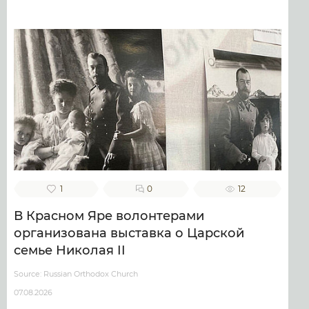
1
0
12
В Красном Яре волонтерами
организована выставка о Царской
семье Николая II
Source: Russian Orthodox Church
07.08.2026