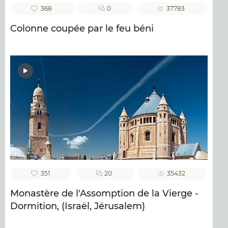
368
0
37783
Colonne coupée par le feu béni
351
20
35432
Monastère de l'Assomption de la Vierge -
Dormition, (Israël, Jérusalem)