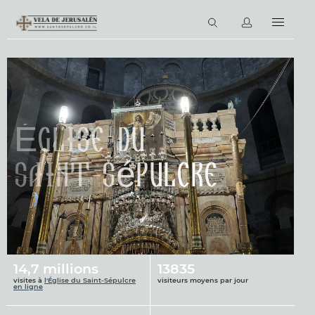
FR
Les Tours virtuels
La Bible en ligne
Les places sacrees
Église du
Les biens et services
Saint-Sépulcre
Les nouvelles
14,7 millions
13835
visites à
l'Église du Saint-Sépulcre
visiteurs moyens par jour
en ligne