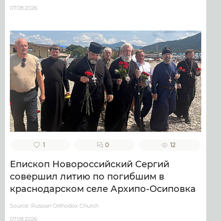
07.08.2026
1
0
12
Епископ Новороссийский Сергий
совершил литию по погибшим в
краснодарском селе Архипо-Осиповка
Source: Russian Orthodox Church
07.08.2026