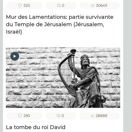
520
0
30649
Mur des Lamentations: partie survivante
du Temple de Jérusalem (Jérusalem,
Israël)
290
0
28888
La tombe du roi David