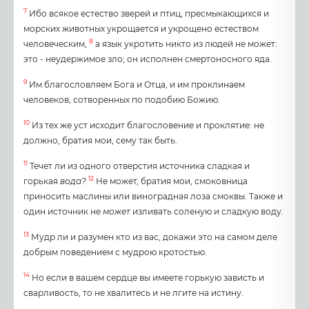
7
Ибо всякое естество зверей и птиц, пресмыкающихся и
морских животных укрощается и укрощено естеством
8
человеческим,
а язык укротить никто из людей не может:
это - неудержимое зло; он исполнен смертоносного яда.
9
Им благословляем Бога и Отца, и им проклинаем
человеков, сотворенных по подобию Божию.
10
Из тех же уст исходит благословение и проклятие: не
должно, братия мои, сему так быть.
11
Течет ли из одного отверстия источника сладкая и
12
горькая
вода?
Не может, братия мои, смоковница
приносить маслины или виноградная лоза смоквы. Также и
один источник не
может
изливать соленую и сладкую воду.
13
Мудр ли и разумен кто из вас, докажи это на самом деле
добрым поведением с мудрою кротостью.
14
Но если в вашем сердце вы имеете горькую зависть и
сварливость, то не хвалитесь и не лгите на истину.