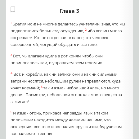
Глава 3
1
Братия мои! не многие делайтесь учителями, зная, что мы
2
подвергнемся большему осуждению,
ибо все мы много
согрешаем. Кто не согрешает в слове, тот человек
совершенный, могущий обуздать и все тело.
3
Вот, мы влагаем удила в рот коням, чтобы они
повиновались нам, и управляем всем телом их.
4
Вот, и корабли, как ни велики они и как ни сильными
ветрами носятся, небольшим рулем направляются, куда
5
хочет кормчий;
так и язык - небольшой член, но много
делает. Посмотри, небольшой огонь как много вещества
зажигает!
6
И язык - огонь, прикраса неправды; язык в таком
положении находится между членами нашими, что
оскверняет все тело и воспаляет круг жизни, будучи сам
воспаляем от геенны.