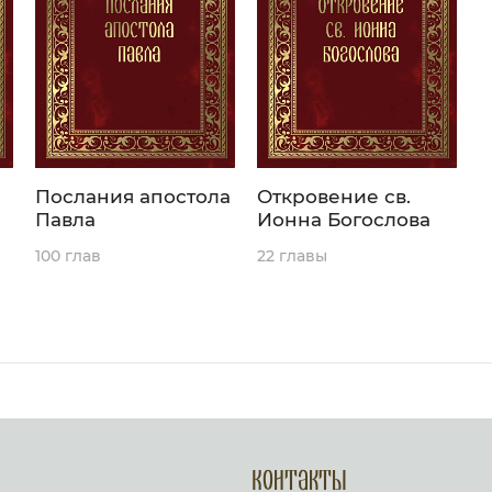
Послания апостола
Откровение св.
Павла
Ионна Богослова
100 глав
22 главы
Контакты