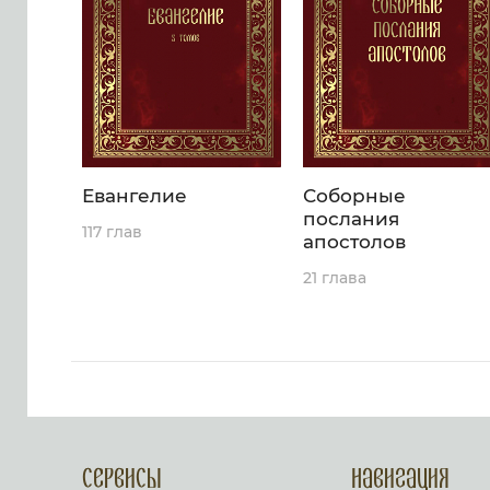
Евангелие
Соборные
послания
117 глав
апостолов
21 глава
Сервисы
Навигация