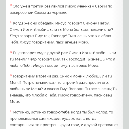
14
Это уже в третий раз явился Иисус ученикам Своим по
воскресении Своем из мертвых.
15
Когда же они обедали, Иисус говорит Симону Петру:
Симон Ионин! любишь ли ты Меня больше, нежели они?
Петр
говорит Ему: так, Господи! Ты знаешь, что я люблю
Тебя.
Иисус
говорит ему: паси агнцев Моих.
16
Еще говорит ему в другой раз: Симон Ионин! любишь ли
ты Меня?
Петр
говорит Ему: так, Господи! Ты знаешь, что я
люблю Тебя.
Иисус
говорит ему: паси овец Моих.
17
Говорит ему в третий раз: Симон Ионин! любишь ли ты
Меня? Петр опечалился, что в третий раз спросил его:
любишь ли Меня? и сказал Ему: Господи! Ты все знаешь; Ты
знаешь, что я люблю Тебя. Иисус говорит ему: паси овец
Моих.
18
Истинно, истинно говорю тебе: когда ты был молод, то
препоясывался сам и ходил, куда хотел; а когда
состаришься, то прострешь руки твои, и другой препояшет