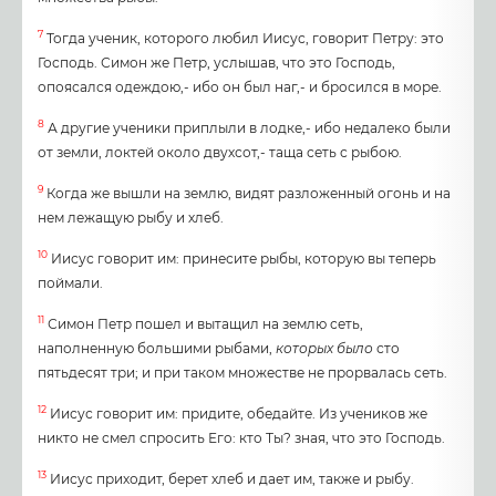
7
Тогда ученик, которого любил Иисус, говорит Петру: это
Господь. Симон же Петр, услышав, что это Господь,
опоясался одеждою,- ибо он был наг,- и бросился в море.
8
А другие ученики приплыли в лодке,- ибо недалеко были
от земли, локтей около двухсот,- таща сеть с рыбою.
9
Когда же вышли на землю, видят разложенный огонь и на
нем лежащую рыбу и хлеб.
10
Иисус говорит им: принесите рыбы, которую вы теперь
поймали.
11
Симон Петр пошел и вытащил на землю сеть,
наполненную большими рыбами,
которых
было
сто
пятьдесят три; и при таком множестве не прорвалась сеть.
12
Иисус говорит им: придите, обедайте. Из учеников же
никто не смел спросить Его: кто Ты? зная, что это Господь.
13
Иисус приходит, берет хлеб и дает им, также и рыбу.