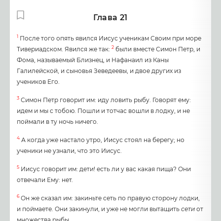
Глава 21
1
После того опять явился Иисус ученикам Своим при море
2
Тивериадском. Явился же так:
были вместе Симон Петр, и
Фома, называемый Близнец, и Нафанаил из Каны
Галилейской, и сыновья Зеведеевы, и двое других из
учеников Его.
3
Симон Петр говорит им: иду ловить рыбу. Говорят ему:
идем и мы с тобою. Пошли и тотчас вошли в лодку, и не
поймали в ту ночь ничего.
4
А когда уже настало утро, Иисус стоял на берегу; но
ученики не узнали, что это Иисус.
5
Иисус говорит им: дети! есть ли у вас какая пища? Они
отвечали Ему: нет.
6
Он же сказал им: закиньте сеть по правую сторону лодки,
и поймаете. Они закинули, и уже не могли вытащить
сети
от
множества рыбы.