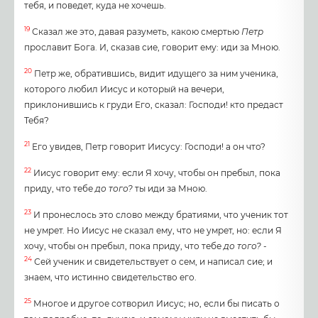
тебя, и поведет, куда не хочешь.
19
Сказал же это, давая разуметь, какою смертью
Петр
прославит Бога. И, сказав сие, говорит ему: иди за Мною.
20
Петр же, обратившись, видит идущего за ним ученика,
которого любил Иисус и который на вечери,
приклонившись к груди Его, сказал: Господи! кто предаст
Тебя?
21
Его увидев, Петр говорит Иисусу: Господи! а он что?
22
Иисус говорит ему: если Я хочу, чтобы он пребыл, пока
приду, что тебе
до
того?
ты иди за Мною.
23
И пронеслось это слово между братиями, что ученик тот
не умрет. Но Иисус не сказал ему, что не умрет, но: если Я
хочу, чтобы он пребыл, пока приду, что тебе
до
того?
-
24
Сей ученик и свидетельствует о сем, и написал сие; и
знаем, что истинно свидетельство его.
25
Многое и другое сотворил Иисус; но, если бы писать о