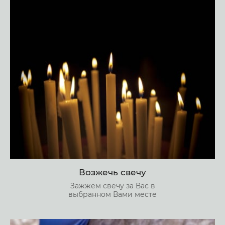
Возжечь свечу
Зажжем свечу за Вас в
выбранном Вами месте