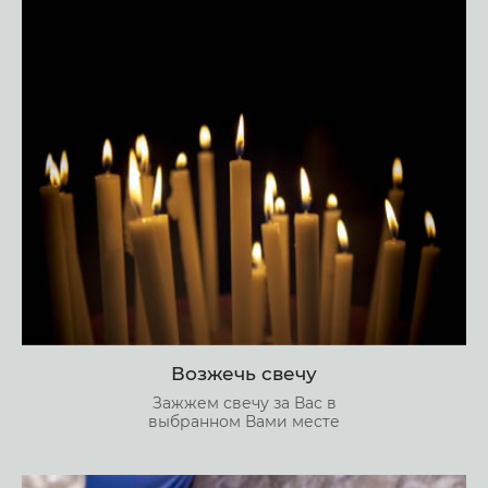
Возжечь свечу
Зажжем свечу за Вас в
выбранном Вами месте