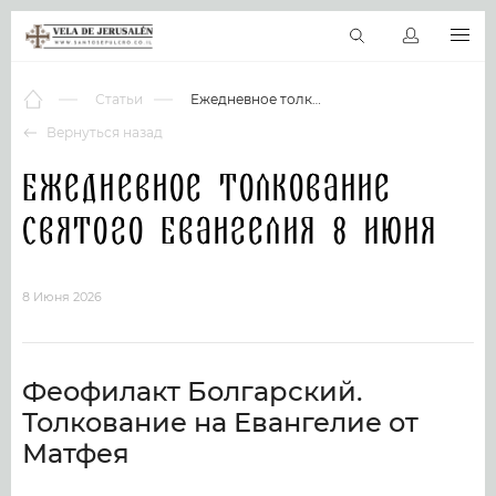
RU
Виртуальные туры
Библиотека
Наши святыни
Новос
Статьи
Ежедневное толкование Святого Евангелия 8 июня
Вернуться назад
Ежедневное толкование
Святого Евангелия 8 июня
8 Июня 2026
Феофилакт Болгарский.
Толкование на Евангелие от
Матфея